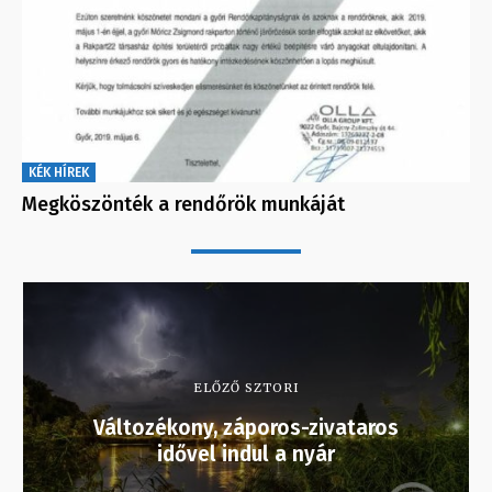
KÉK HÍREK
Megköszönték a rendőrök munkáját
ELŐZŐ SZTORI
Változékony, záporos-zivataros
idővel indul a nyár