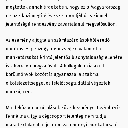
megtettek annak érdekében, hogy ez a Magyarország
nemzetközi megítélése szempontjából is kiemelt
jelentőségű rendezvény zavartalanul megvalósuljon.
Az esemény a jogtalan számlazárolásokból eredő
operatív és pénzügyi nehézségek, valamint a
munkatársakat érintő jelentős bizonytalanság ellenére
is sikeresen megvalósult. A kollégák a kialakult
körülmények között is ugyanazzal a szakmai
elkötelezettséggel és felelősségtudattal végezték
munkájukat.
Mindeközben a zárolások következményei továbbra is
fennállnak, így a cégcsoport jelenleg nem tudja
maradéktalanul teljesíteni valamennyi munkatársa és