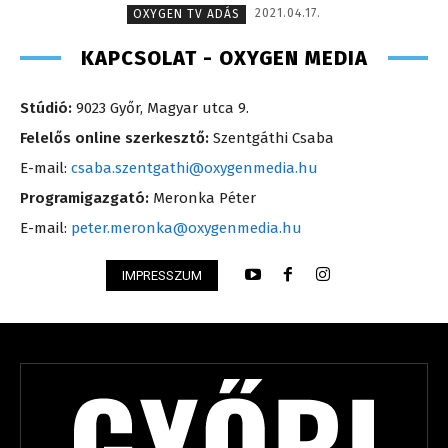
2021.04.17.
OXYGEN TV ADÁS
KAPCSOLAT - OXYGEN MEDIA
Stúdió:
9023 Győr, Magyar utca 9.
Felelős online szerkesztő:
Szentgáthi Csaba
E-mail:
csaba.szentgathi@oxygenmedia.hu
Programigazgató:
Meronka Péter
E-mail:
peter.meronka@oxygenmedia.hu
IMPRESSZUM