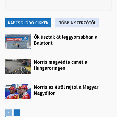
KAPCSOLÓDÓ CIKKEK
TÖBB A SZERZŐTŐL
Ők úszták át leggyorsabban a
Balatont
Norris megvédte címét a
Hungaroringen
Norris az élről rajtol a Magyar
Nagydíjon