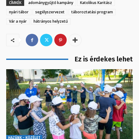
CÍMKÉK
adománygyűjtő kampány
Katolikus Karitász
nyári tábor
segélyszervezet
táboroztatási program
Vár a nyár
hátrányos helyzetű
Ez is érdekes lehet
HAZÁNK - KÖZÉLET