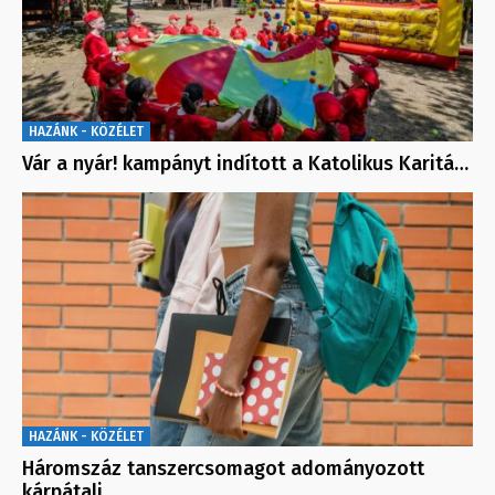
HAZÁNK - KÖZÉLET
Vár a nyár! kampányt indított a Katolikus Karitá…
HAZÁNK - KÖZÉLET
Háromszáz tanszercsomagot adományozott
kárpátalj…