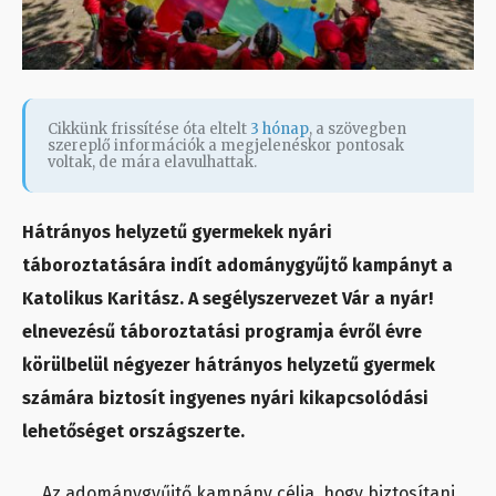
Cikkünk frissítése óta eltelt
3 hónap
, a szövegben
szereplő információk a megjelenéskor pontosak
voltak, de mára elavulhattak.
Hátrányos helyzetű gyermekek nyári
táboroztatására indít adománygyűjtő kampányt a
Katolikus Karitász. A segélyszervezet Vár a nyár!
elnevezésű táboroztatási programja évről évre
körülbelül négyezer hátrányos helyzetű gyermek
számára biztosít ingyenes nyári kikapcsolódási
lehetőséget országszerte.
Az adománygyűjtő kampány célja, hogy biztosítani