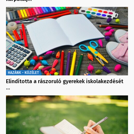
HAZÁNK - KÖZÉLET
Elindította a rászoruló gyerekek iskolakezdését
…