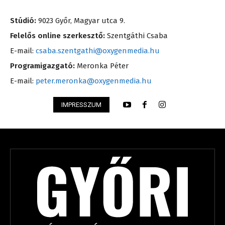
Stúdió:
9023 Győr, Magyar utca 9.
Felelős online szerkesztő:
Szentgáthi Csaba
E-mail:
csaba.szentgathi@oxygenmedia.hu
Programigazgató:
Meronka Péter
E-mail:
peter.meronka@oxygenmedia.hu
IMPRESSZUM