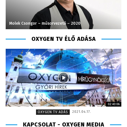
Molek Csongor – műsorvezető – 2020
K
OXYGEN TV ÉLŐ ADÁSA
02:40:06
2021.04.17.
OXYGEN TV ADÁS
KAPCSOLAT - OXYGEN MEDIA