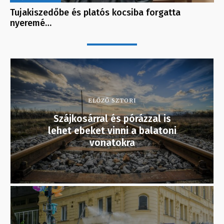
Tujakiszedőbe és platós kocsiba forgatta
nyeremé…
ELŐZŐ SZTORI
Szájkosárral és pórázzal is
lehet ebeket vinni a balatoni
vonatokra