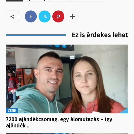
Ez is érdekes lehet
ZENE
7200 ajándékcsomag, egy álomutazás – így
ajándék…