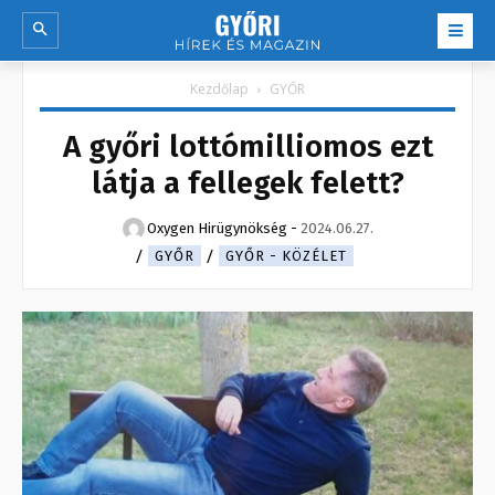
Kezdőlap
GYŐR
A győri lottómilliomos ezt
látja a fellegek felett?
Oxygen Hirügynökség
-
2024.06.27.
GYŐR
GYŐR - KÖZÉLET