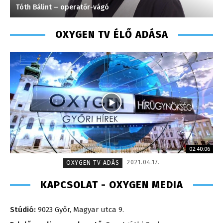
Tóth Bálint – operatőr-vágó
K
OXYGEN TV ÉLŐ ADÁSA
02:40:06
2021.04.17.
OXYGEN TV ADÁS
KAPCSOLAT - OXYGEN MEDIA
Stúdió:
9023 Győr, Magyar utca 9.