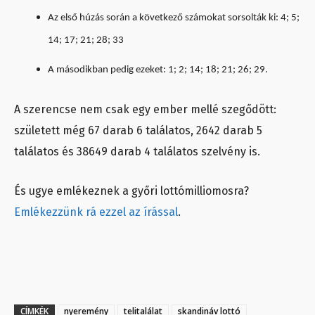
Az első húzás során a következő számokat sorsolták ki: 4; 5;
14; 17; 21; 28; 33
A másodikban pedig ezeket: 1; 2; 14; 18; 21; 26; 29.
A szerencse nem csak egy ember mellé szegődött:
született még 67 darab 6 találatos, 2642 darab 5
találatos és 38649 darab 4 találatos szelvény is.
És ugye emlékeznek a győri lottómilliomosra?
Emlékezzünk rá ezzel az írással
.
CÍMKÉK
nyeremény
telitalálat
skandináv lottó