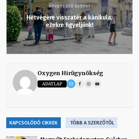
KÖVETKEZŐ SZTORI
Hétvégére visszatér a kánikula:
ezekre figyeljünk!
Oxygen Hirügynökség
ADATLAP
KAPCSOLÓDÓ CIKKEK
TÖBB A SZERZŐTŐL