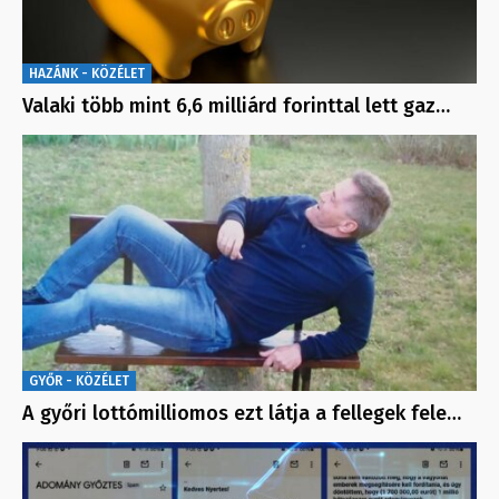
HAZÁNK - KÖZÉLET
Valaki több mint 6,6 milliárd forinttal lett gaz…
GYŐR - KÖZÉLET
A győri lottómilliomos ezt látja a fellegek fele…