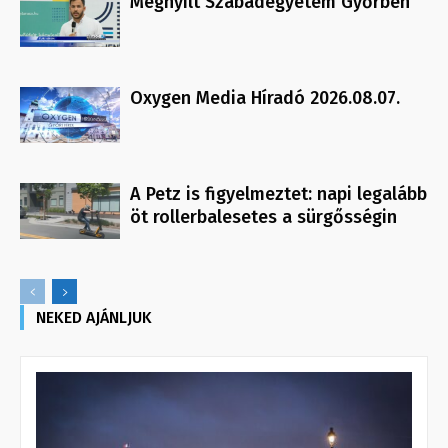
Megnyílt Szabadegyetem Győrben
Oxygen Media Híradó 2026.08.07.
A Petz is figyelmeztet: napi legalább
öt rollerbalesetes a sürgősségin
NEKED AJÁNLJUK