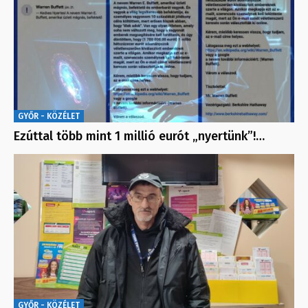
GYŐR - KÖZÉLET
Ezúttal több mint 1 millió eurót „nyertünk”!…
GYŐR - KÖZÉLET