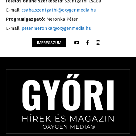
Felelős online szerkesztő:
Szentgáthi Csaba
E-mail:
csaba.szentgathi@oxygenmedia.hu
Programigazgató:
Meronka Péter
E-mail:
peter.meronka@oxygenmedia.hu
IMPRESSZUM