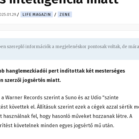
025.01.29.
LIFE MAGAZIN
ZENE
gben szereplő információk a megjelenéskor pontosak voltak, de már
bb hanglemezkiadói pert indítottak két mesterséges
en szerzői jogsértés miatt.
 a Warner Records szerint a Suno és az Udio "szinte
ést követtek el. Állításuk szerint ezek a cégek azzal sértik 
et használnak fel, hogy hasonló műveket hozzanak létre. A
rítést követelnek minden egyes jogsértő mű után.