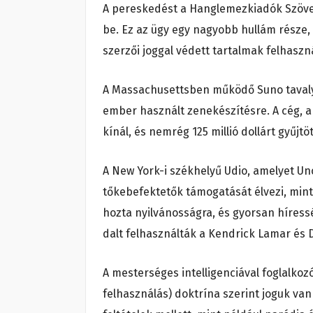
A pereskedést a Hanglemezkiadók Szövet
be. Ez az ügy egy nagyobb hullám része,
szerzői joggal védett tartalmak felhaszn
A Massachusettsben működő Suno tavaly 
ember használt zenekészítésre. A cég, am
kínál, és nemrég 125 millió dollárt gyűjtö
A New York-i székhelyű Udio, amelyet Un
tőkebefektetők támogatását élvezi, mint
hozta nyilvánosságra, és gyorsan híressé
dalt felhasználták a Kendrick Lamar és 
A mesterséges intelligenciával foglalkoz
felhasználás) doktrína szerint joguk van