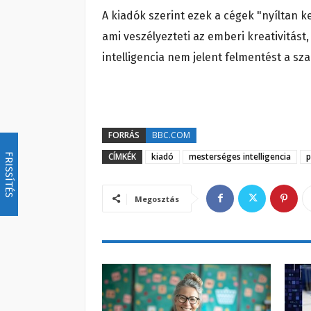
A kiadók szerint ezek a cégek "nyíltan k
ami veszélyezteti az emberi kreativitást
intelligencia nem jelent felmentést a sza
FORRÁS
BBC.COM
CÍMKÉK
kiadó
mesterséges intelligencia
p
FRISSÍTÉS
Megosztás