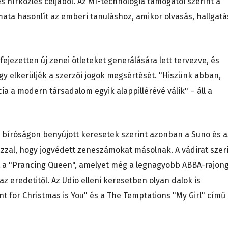
és hírközlés céljából. Az MI-technológia támogatói szerint a
mata hasonlít az emberi tanuláshoz, amikor olvasás, hallgatá
ejezetten új zenei ötleteket generálására lett tervezve, és
gy elkerüljék a szerzői jogok megsértését. "Hiszünk abban,
ia a modern társadalom egyik alappillérévé válik" – áll a
s bíróságon benyújott keresetek szerint azonban a Suno és a
azzal, hogy jogvédett zeneszámokat másolnak. A vádirat szer
nt a "Prancing Queen", amelyet még a legnagyobb ABBA-rajon
 eredetitől. Az Udio elleni keresetben olyan dalok is
nt for Christmas is You" és a The Temptations "My Girl" című