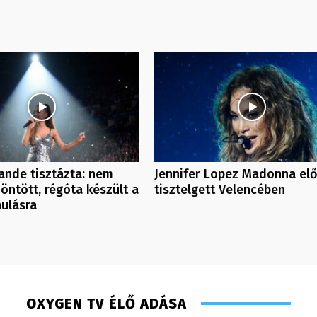
ande tisztázta: nem
Jennifer Lopez Madonna elő
döntött, régóta készült a
tisztelgett Velencében
ulásra
OXYGEN TV ÉLŐ ADÁSA