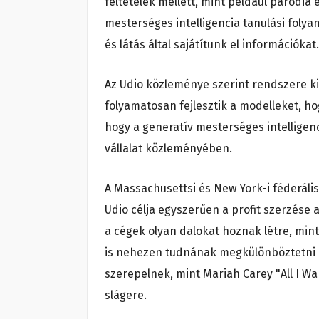
feltételek mellett, mint például paródia 
mesterséges intelligencia tanulási folya
és látás által sajátítunk el információkat.
Az Udio közleménye szerint rendszere kif
folyamatosan fejlesztik a modelleket, ho
hogy a generatív mesterséges intelligenc
vállalat közleményében.
A Massachusettsi és New York-i féderáli
Udio célja egyszerűen a profit szerzése 
a cégek olyan dalokat hoznak létre, mi
is nehezen tudnának megkülönböztetni az
szerepelnek, mint Mariah Carey "All I Wa
slágere.