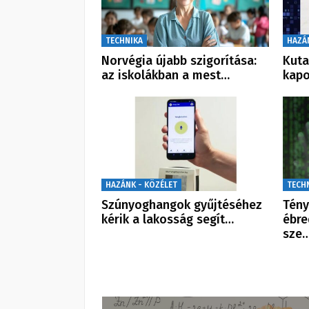
TECHNIKA
HAZÁ
Norvégia újabb szigorítása:
Kuta
az iskolákban a mest…
kapo
HAZÁNK - KÖZÉLET
TECH
Szúnyoghangok gyűjtéséhez
Tény
kérik a lakosság segít…
ébre
sze