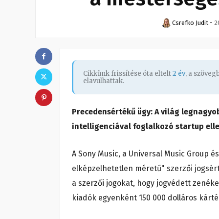
Csrefko Judit
-
2
Cikkünk frissítése óta eltelt
2 év
, a szöve
elavulhattak.
Precedensértékű ügy: A világ legnagyo
intelligenciával foglalkozó startup ell
A Sony Music, a Universal Music Group és
elképzelhetetlen méretű" szerzői jogsért
a szerzői jogokat, hogy jogvédett zenék
kiadók egyenként 150 000 dolláros kárté