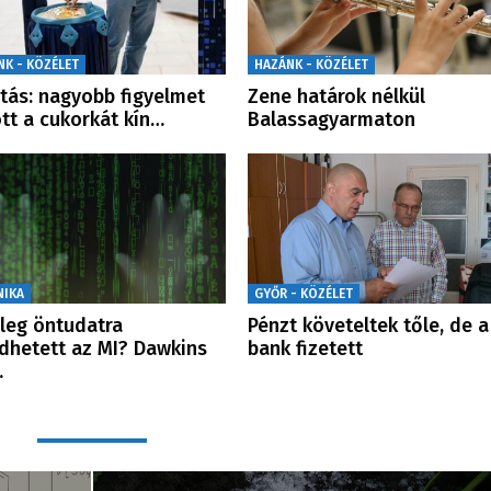
NK - KÖZÉLET
HAZÁNK - KÖZÉLET
tás: nagyobb figyelmet
Zene határok nélkül
tt a cukorkát kín…
Balassagyarmaton
NIKA
GYŐR - KÖZÉLET
leg öntudatra
Pénzt követeltek tőle, de a
dhetett az MI? Dawkins
bank fizetett
…