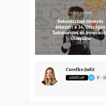
ELŐZŐ SZTORI
Rekordszámú nevezés
érkezett a 34. Országos
Tudományos és Innováci
Olimpiára
Csrefko Judit
ADATLAP