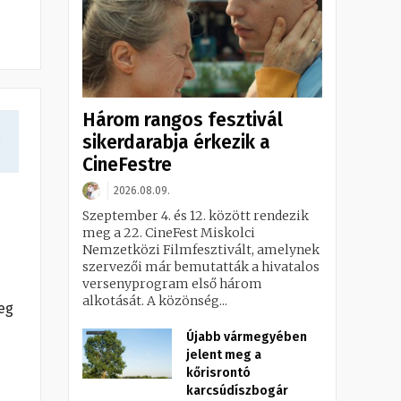
Három rangos fesztivál
a
sikerdarabja érkezik a
CineFestre
2026.08.09.
Szeptember 4. és 12. között rendezik
meg a 22. CineFest Miskolci
Nemzetközi Filmfesztivált, amelynek
szervezői már bemutatták a hivatalos
versenyprogram első három
alkotását. A közönség...
meg
Újabb vármegyében
jelent meg a
kőrisrontó
karcsúdíszbogár