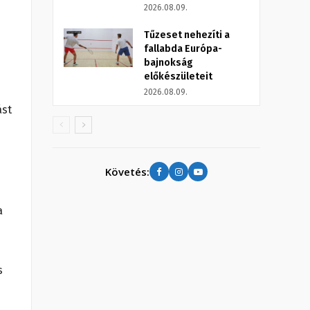
e
2026.08.09.
Tűzeset nehezíti a
fallabda Európa-
bajnokság
előkészületeit
2026.08.09.
ást
Követés:
a
s