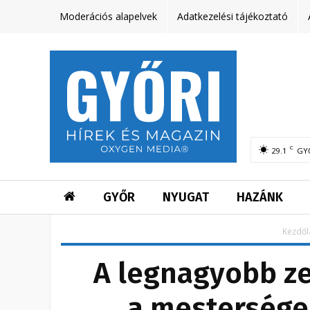
Moderációs alapelvek
Adatkezelési tájékoztató
C
29.1
GY
GYŐR
NYUGAT
HAZÁNK
Kezdől
A legnagyobb ze
a mesterséges