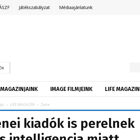
ÁSZF
Játékszabályzat
Médiaajánlatunk
ŐR
MAGAZINJAINK
IMAGE FILMJEINK
LIFE MAGAZIN
ap
LIFE MAGAZIN
Zene
nei kiadók is perelnek
 intelligencia miatt