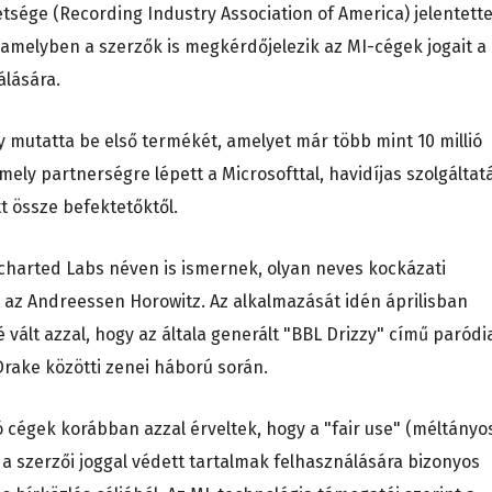
sége (Recording Industry Association of America) jelentett
 amelyben a szerzők is megkérdőjelezik az MI-cégek jogait a
álására.
mutatta be első termékét, amelyet már több mint 10 millió
ely partnerségre lépett a Microsofttal, havidíjas szolgáltat
tt össze befektetőktől.
charted Labs néven is ismernek, olyan neves kockázati
 az Andreessen Horowitz. Az alkalmazását idén áprilisban
 vált azzal, hogy az általa generált "BBL Drizzy" című paródi
Drake közötti zenei háború során.
ó cégek korábban azzal érveltek, hogy a "fair use" (méltányo
 a szerzői joggal védett tartalmak felhasználására bizonyos