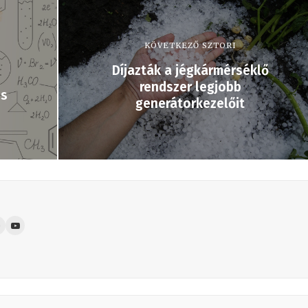
KÖVETKEZŐ SZTORI
Díjazták a jégkármérséklő
rendszer legjobb
ós
generátorkezelőit