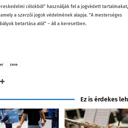
ereskedelmi célokból" használják fel a jogvédett tartalmakat
, amely a szerzői jogok védelmének alapja. "A mesterséges
bályok betartása alól" – áll a keresetben.
er
zene
Ez is érdekes le