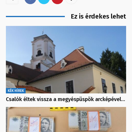
Ez is érdekes lehet
KÉK HÍREK
Csalók éltek vissza a megyéspüspök arcképével…