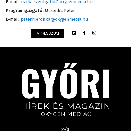
E-mail:
csaba.szentgathi@oxygenmedia.hu
Programigazgató:
Meronka Péter
E-mail:
peter.meronka@oxygenmedia.hu
IMPRESSZUM
GYŐR