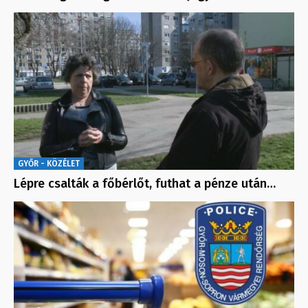
GYŐR - KÖZÉLET
Lépre csalták a főbérlőt, futhat a pénze után…