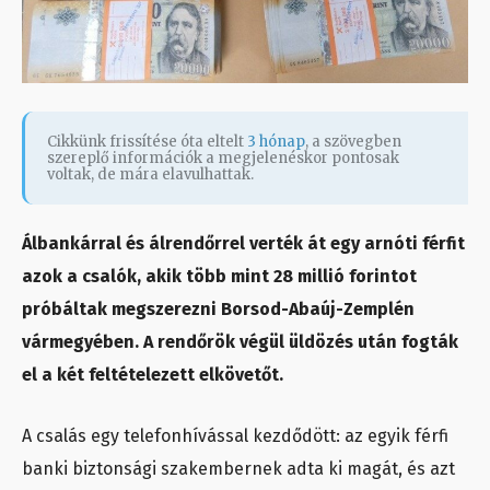
Cikkünk frissítése óta eltelt
3 hónap
, a szövegben
szereplő információk a megjelenéskor pontosak
voltak, de mára elavulhattak.
Álbankárral és álrendőrrel verték át egy arnóti férfit
azok a csalók, akik több mint 28 millió forintot
próbáltak megszerezni Borsod-Abaúj-Zemplén
vármegyében. A rendőrök végül üldözés után fogták
el a két feltételezett elkövetőt.
A csalás egy telefonhívással kezdődött: az egyik férfi
banki biztonsági szakembernek adta ki magát, és azt