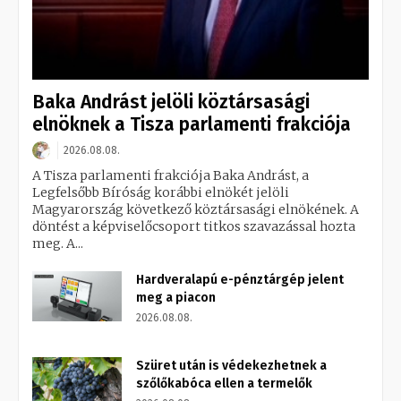
Baka Andrást jelöli köztársasági
elnöknek a Tisza parlamenti frakciója
2026.08.08.
A Tisza parlamenti frakciója Baka Andrást, a
Legfelsőbb Bíróság korábbi elnökét jelöli
Magyarország következő köztársasági elnökének. A
döntést a képviselőcsoport titkos szavazással hozta
meg. A...
Hardveralapú e-pénztárgép jelent
meg a piacon
2026.08.08.
Szüret után is védekezhetnek a
szőlőkabóca ellen a termelők