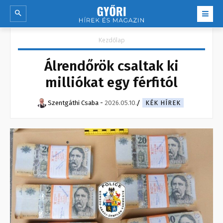
Kezdőlap
Álrendőrök csaltak ki
milliókat egy férfitól
Szentgáthi Csaba
-
2026.05.10.
KÉK HÍREK