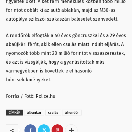
figyelték őket. A két férfi menekülés közben több millió
forintot dobált ki az autó ablakán, majd az M30-as
autópálya szikszói szakaszán balesetet szenvedett.
A rendőrök elfogták a 40 éves göncruszkai és a 29 éves
abaújkéri férfit, akik ellen csalás miatt indult eljárás. A
nyomozók több mint 20 millió forintot visszaszereztek,
és azt is vizsgálják, hogy a gyanúsítottak más
vármegyékben is követtek-e el hasonló
bűncselekményeket.
Forrás / Fotó: Police.hu
CÍMKÉK
álbankár
csalás
álrendőr