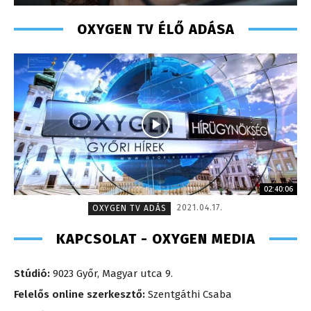
OXYGEN TV ÉLŐ ADÁSA
02:40:06
2021.04.17.
OXYGEN TV ADÁS
KAPCSOLAT - OXYGEN MEDIA
Stúdió:
9023 Győr, Magyar utca 9.
Felelős online szerkesztő:
Szentgáthi Csaba