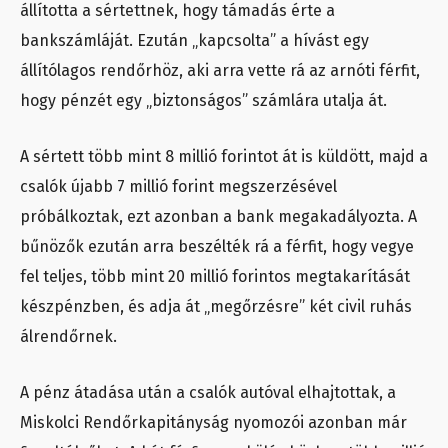
állította a sértettnek, hogy támadás érte a
bankszámláját. Ezután „kapcsolta” a hívást egy
állítólagos rendőrhöz, aki arra vette rá az arnóti férfit,
hogy pénzét egy „biztonságos” számlára utalja át.
A sértett több mint 8 millió forintot át is küldött, majd a
csalók újabb 7 millió forint megszerzésével
próbálkoztak, ezt azonban a bank megakadályozta. A
bűnözők ezután arra beszélték rá a férfit, hogy vegye
fel teljes, több mint 20 millió forintos megtakarítását
készpénzben, és adja át „megőrzésre” két civil ruhás
álrendőrnek.
A pénz átadása után a csalók autóval elhajtottak, a
Miskolci Rendőrkapitányság nyomozói azonban már