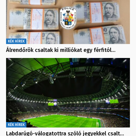
KÉK HÍREK
Álrendőrök csaltak ki milliókat egy férfitól…
KÉK HÍREK
Labdarúgó-válogatottra szóló jegyekkel csalt…