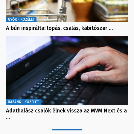
GYŐR - KÖZÉLET
A bűn inspirálta: lopás, csalás, kábítószer …
HAZÁNK - KÖZÉLET
Adathalász csalók élnek vissza az MVM Next és a
…