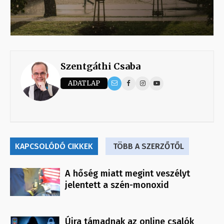
Szentgáthi Csaba
ADATLAP
KAPCSOLÓDÓ CIKKEK
TÖBB A SZERZŐTŐL
A hőség miatt megint veszélyt
jelentett a szén-monoxid
Újra támadnak az online csalók