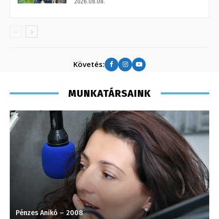
2026.08.08.
Követés:
MUNKATÁRSAINK
Pénzes Anikó – 2008
K