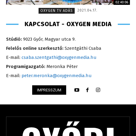
02:40:06
2021.04.17.
OXYGEN TV ADÁS
KAPCSOLAT - OXYGEN MEDIA
Stúdió:
9023 Győr, Magyar utca 9.
Felelős online szerkesztő:
Szentgáthi Csaba
E-mail:
csaba.szentgathi@oxygenmedia.hu
Programigazgató:
Meronka Péter
E-mail:
peter.meronka@oxygenmedia.hu
IMPRESSZUM