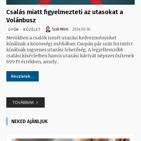
Csalás miatt figyelmezteti az utasokat a
Volánbusz
Szél Móni
2024.06.18.
GYŐR - KÖZÉLET
Nevükben a csalók ismét utazási kedvezményeket
kínálnak a közösségi médiában. Csupán pár száz forintért
kínálnak ingyenes utazási lehetőség. A legjellemzőbb
csalási kísérletben hamis utazási kártyát népszerűsítenek
699 Ft értékben, amely...
Részletek...
TOVÁBBIAK
NEKED AJÁNLJUK