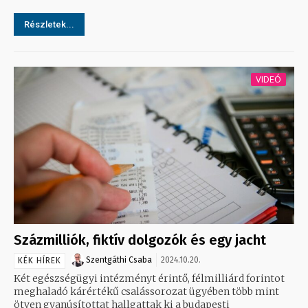
Részletek...
VIDEÓ
Százmilliók, fiktív dolgozók és egy jacht
Szentgáthi Csaba
2024.10.20.
KÉK HÍREK
Két egészségügyi intézményt érintő, félmilliárd forintot
meghaladó kárértékű csalássorozat ügyében több mint
ötven gyanúsítottat hallgattak ki a budapesti