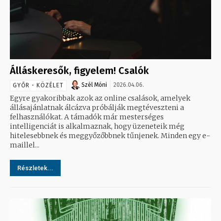
Álláskeresők, figyelem! Csalók
Szél Móni
2026.04.06.
GYŐR - KÖZÉLET
Egyre gyakoribbak azok az online csalások, amelyek
állásajánlatnak álcázva próbálják megtéveszteni a
felhasználókat. A támadók már mesterséges
intelligenciát is alkalmaznak, hogy üzeneteik még
hitelesebbnek és meggyőzőbbnek tűnjenek. Minden egy e-
maillel...
Részletek...