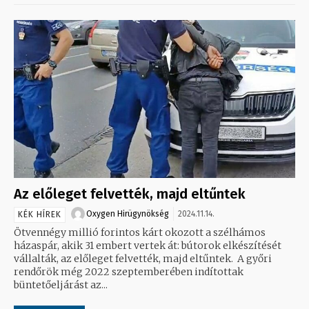
Az előleget felvették, majd eltűntek
Oxygen Hirügynökség
2024.11.14.
KÉK HÍREK
Ötvennégy millió forintos kárt okozott a szélhámos
házaspár, akik 31 embert vertek át: bútorok elkészítését
vállalták, az előleget felvették, majd eltűntek. A győri
rendőrök még 2022 szeptemberében indítottak
büntetőeljárást az...