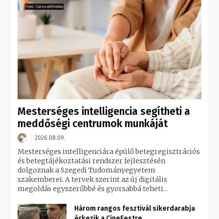
Mesterséges intelligencia segítheti a
meddőségi centrumok munkáját
2026.08.09.
Mesterséges intelligenciára épülő betegregisztrációs
és betegtájékoztatási rendszer fejlesztésén
dolgoznak a Szegedi Tudományegyetem
szakemberei. A tervek szerint az új digitális
megoldás egyszerűbbé és gyorsabbá teheti...
Három rangos fesztivál sikerdarabja
érkezik a CineFestre