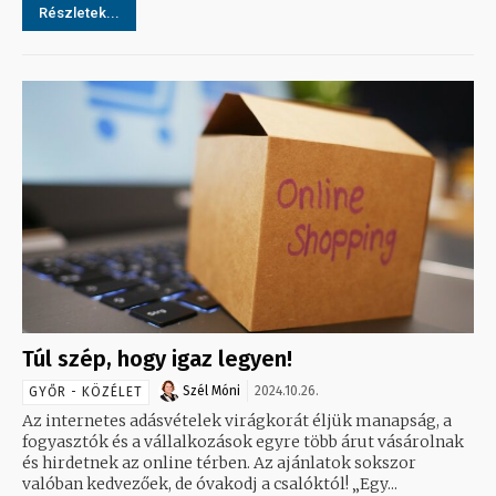
Részletek...
Túl szép, hogy igaz legyen!
Szél Móni
2024.10.26.
GYŐR - KÖZÉLET
Az internetes adásvételek virágkorát éljük manapság, a
fogyasztók és a vállalkozások egyre több árut vásárolnak
és hirdetnek az online térben. Az ajánlatok sokszor
valóban kedvezőek, de óvakodj a csalóktól! „Egy...