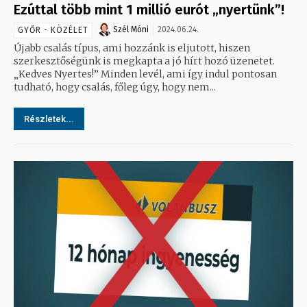
Ezúttal több mint 1 millió eurót „nyertünk”!
Szél Móni
2024.06.24.
GYŐR - KÖZÉLET
Újabb csalás típus, ami hozzánk is eljutott, hiszen
szerkesztőségünk is megkapta a jó hírt hozó üzenetet.
„Kedves Nyertes!” Minden levél, ami így indul pontosan
tudható, hogy csalás, főleg úgy, hogy nem...
Részletek...