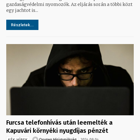
gazdaságvédelmi nyomozók. Az eljárás során a többi közt
egy jachtot is...
Részletek...
Furcsa telefonhívás után leemelték a
Kapuvári környéki nyugdíjas pénzét
Oxygen Hirügynökség
2024.09.04.