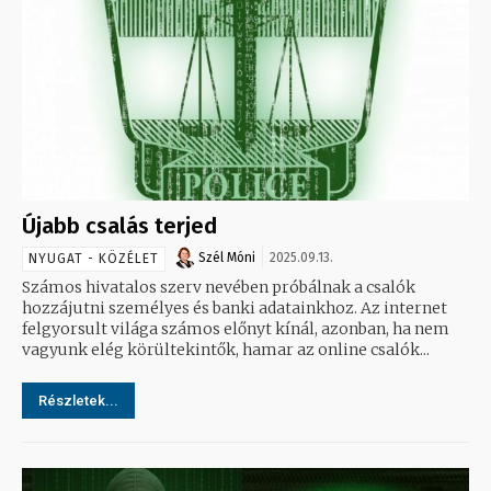
Újabb csalás terjed
Szél Móni
2025.09.13.
NYUGAT - KÖZÉLET
Számos hivatalos szerv nevében próbálnak a csalók
hozzájutni személyes és banki adatainkhoz. Az internet
felgyorsult világa számos előnyt kínál, azonban, ha nem
vagyunk elég körültekintők, hamar az online csalók...
Részletek...