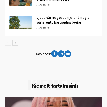
2026.08.09.
Újabb vármegyében jelent meg a
kőrisrontó karcsúdíszbogár
2026.08.09.
Követés:
KIEMELT
Kiemelt tartalmaink