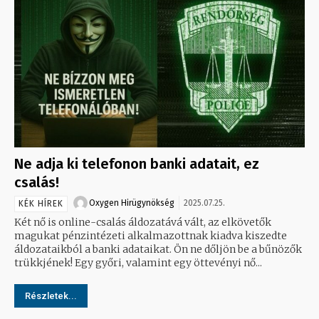
Ne adja ki telefonon banki adatait, ez
csalás!
Oxygen Hirügynökség
2025.07.25.
KÉK HÍREK
Két nő is online-csalás áldozatává vált, az elkövetők
magukat pénzintézeti alkalmazottnak kiadva kiszedte
áldozataikból a banki adataikat. Ön ne dőljön be a bűnözők
trükkjének! Egy győri, valamint egy öttevényi nő...
Részletek...