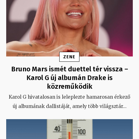
ZENE
Bruno Mars ismét duettel tér vissza –
Karol G új albumán Drake is
közreműködik
Karol G hivatalosan is leleplezte hamarosan érkező
új albumának dallistáját, amely több világsztár
...