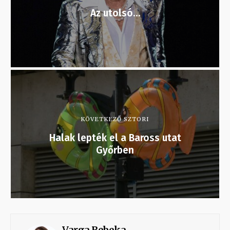
Az utolsó…
KÖVETKEZŐ SZTORI
Halak lepték el a Baross utat
Győrben
Varga Rebeka