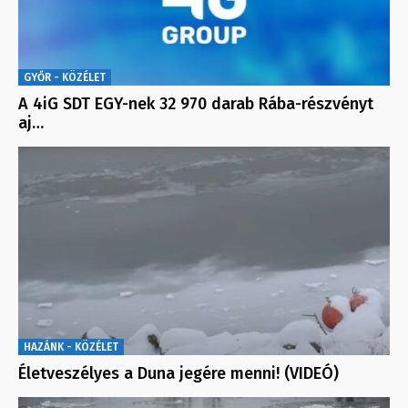
GYŐR - KÖZÉLET
A 4iG SDT EGY-nek 32 970 darab Rába-részvényt
aj…
HAZÁNK - KÖZÉLET
Életveszélyes a Duna jegére menni! (VIDEÓ)