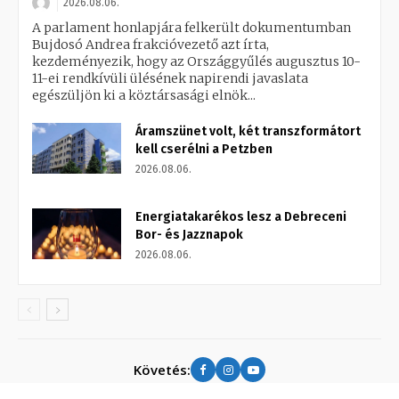
2026.08.06.
A parlament honlapjára felkerült dokumentumban
Bujdosó Andrea frakcióvezető azt írta,
kezdeményezik, hogy az Országgyűlés augusztus 10-
11-ei rendkívüli ülésének napirendi javaslata
egészüljön ki a köztársasági elnök...
Áramszünet volt, két transzformátort
kell cserélni a Petzben
2026.08.06.
Energiatakarékos lesz a Debreceni
Bor- és Jazznapok
2026.08.06.
Követés: