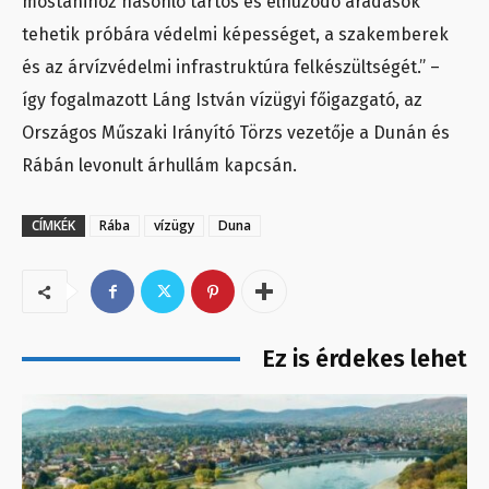
mostanihoz hasonló tartós és elhúzódó áradások
tehetik próbára védelmi képességet, a szakemberek
és az árvízvédelmi infrastruktúra felkészültségét.” –
így fogalmazott Láng István vízügyi főigazgató, az
Országos Műszaki Irányító Törzs vezetője a Dunán és
Rábán levonult árhullám kapcsán.
CÍMKÉK
Rába
vízügy
Duna
Ez is érdekes lehet