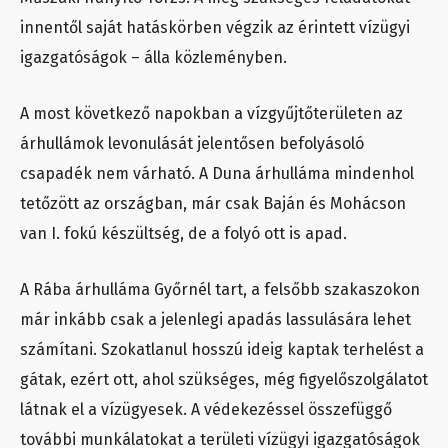
innentől saját hatáskörben végzik az érintett vízügyi
igazgatóságok – álla közleményben.
A most következő napokban a vízgyűjtőterületen az
árhullámok levonulását jelentősen befolyásoló
csapadék nem várható. A Duna árhulláma mindenhol
tetőzött az országban, már csak Baján és Mohácson
van I. fokú készültség, de a folyó ott is apad.
A Rába árhulláma Győrnél tart, a felsőbb szakaszokon
már inkább csak a jelenlegi apadás lassulására lehet
számítani. Szokatlanul hosszú ideig kaptak terhelést a
gátak, ezért ott, ahol szükséges, még figyelőszolgálatot
látnak el a vízügyesek. A védekezéssel összefüggő
további munkálatokat a területi vízügyi igazgatóságok