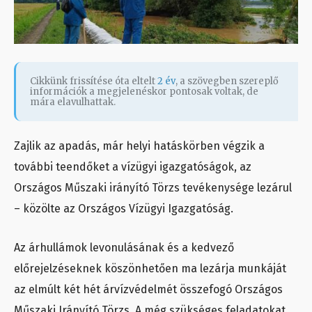
Cikkünk frissítése óta eltelt
2 év
, a szövegben szereplő
információk a megjelenéskor pontosak voltak, de
mára elavulhattak.
Zajlik az apadás, már helyi hatáskörben végzik a
további teendőket a vízügyi igazgatóságok, az
Országos Műszaki irányító Törzs tevékenysége lezárul
– közölte az Országos Vízügyi Igazgatóság.
Az árhullámok levonulásának és a kedvező
előrejelzéseknek köszönhetően ma lezárja munkáját
az elmúlt két hét árvízvédelmét összefogó Országos
Műszaki Irányító Törzs. A még szükséges feladatokat