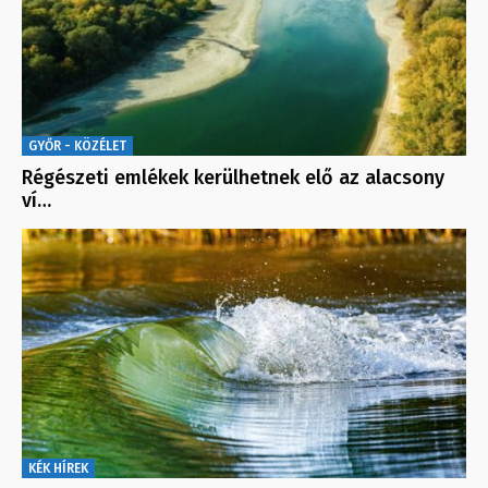
GYŐR - KÖZÉLET
Régészeti emlékek kerülhetnek elő az alacsony
ví…
KÉK HÍREK