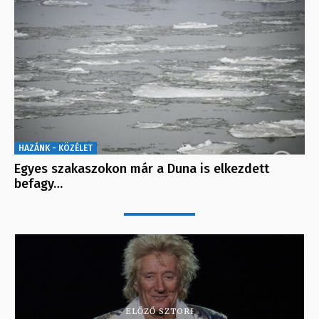
HAZÁNK - KÖZÉLET
Egyes szakaszokon már a Duna is elkezdett
befagy…
ELŐZŐ SZTORI