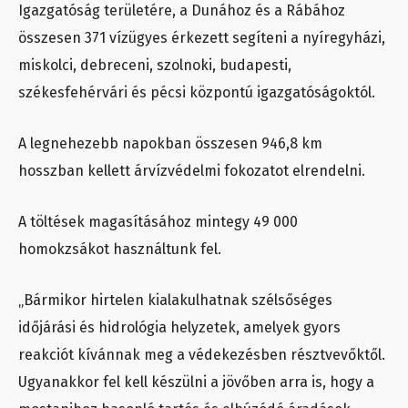
Igazgatóság területére, a Dunához és a Rábához
összesen 371 vízügyes érkezett segíteni a nyíregyházi,
miskolci, debreceni, szolnoki, budapesti,
székesfehérvári és pécsi központú igazgatóságoktól.
A legnehezebb napokban összesen 946,8 km
hosszban kellett árvízvédelmi fokozatot elrendelni.
A töltések magasításához mintegy 49 000
homokzsákot használtunk fel.
„Bármikor hirtelen kialakulhatnak szélsőséges
időjárási és hidrológia helyzetek, amelyek gyors
reakciót kívánnak meg a védekezésben résztvevőktől.
Ugyanakkor fel kell készülni a jövőben arra is, hogy a