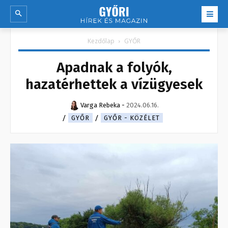
Kezdőlap
GYŐR
Apadnak a folyók,
hazatérhettek a vízügyesek
Varga Rebeka
-
2024.06.16.
GYŐR
GYŐR - KÖZÉLET