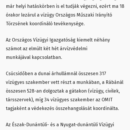
már helyi hatáskörben is el tudják végezni, ezért ma 18
órakor lezárul a vízügy Országos Műszaki Irányító
Törzsének koordináló tevékenysége.
Az Országos Vízügyi Igazgatóság kiemelt néhány
számot az elmúlt két hét árvízvédelmi
munkájával kapcsolatban.
Csúcsidőben a dunai árhullámnál összesen 317
vízügyes szakember vett részt a munkában, a Rábánál
összesen 528-an dolgoztak a gátakon (vízügy, civilek,
társszervek), míg 34 vízügyes szakember az OMIT
tagjaként a védekezés összehangolását koordinálta.
Az Észak-Dunántúli- és a Nyugat-dunántúli Vízügyi