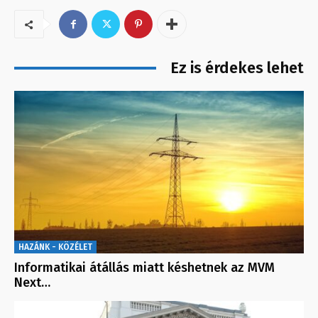
Ez is érdekes lehet
HAZÁNK - KÖZÉLET
Informatikai átállás miatt késhetnek az MVM
Next…