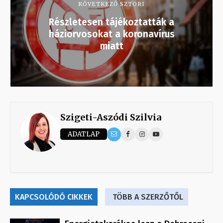
KÖVETKEZŐ SZTORI
Részletesen tájékoztatták a
háziorvosokat a koronavírus
miatt
Szigeti-Aszódi Szilvia
ADATLAP
KAPCSOLÓDÓ CIKKEK
TÖBB A SZERZŐTŐL