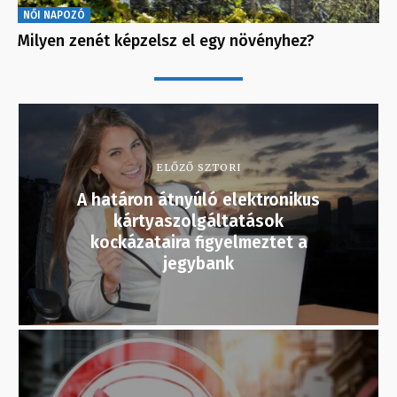
NŐI NAPOZÓ
Milyen zenét képzelsz el egy növényhez?
ELŐZŐ SZTORI
A határon átnyúló elektronikus
kártyaszolgáltatások
kockázataira figyelmeztet a
jegybank