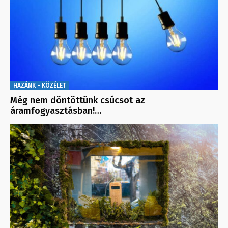
HAZÁNK - KÖZÉLET
Még nem döntöttünk csúcsot az
áramfogyasztásban!…