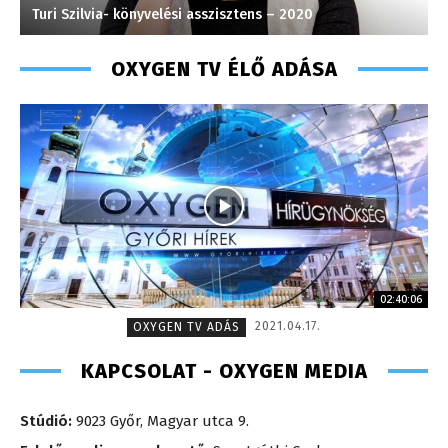
Turi Szilvia- könyvelési asszisztens – 2020
T
OXYGEN TV ÉLŐ ADÁSA
02:40:06
2021.04.17.
OXYGEN TV ADÁS
KAPCSOLAT - OXYGEN MEDIA
Stúdió:
9023 Győr, Magyar utca 9.