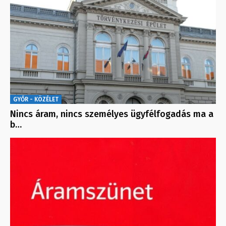
GYŐR - KÖZÉLET
Nincs áram, nincs személyes ügyfélfogadás ma a
b…