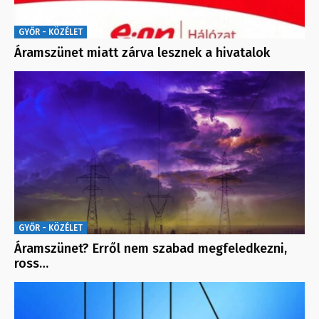
GYŐR - KÖZÉLET
Áramszünet miatt zárva lesznek a hivatalok
GYŐR - KÖZÉLET
Áramszünet? Erről nem szabad megfeledkezni,
ross…