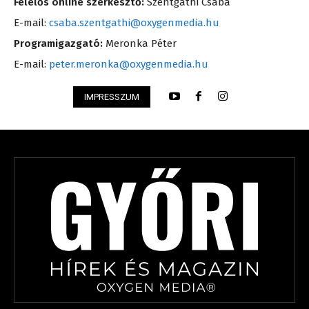
Felelős online szerkesztő:
Szentgáthi Csaba
E-mail:
csaba.szentgathi@oxygenmedia.hu
Programigazgató:
Meronka Péter
E-mail:
peter.meronka@oxygenmedia.hu
IMPRESSZUM