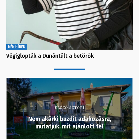
KÉK HÍREK
Végiglopták a Dunántúlt a betörők
ELŐZŐ SZTORI
Nem akárki buzdít adakozásra,
mutatjuk, mit ajánlott fel