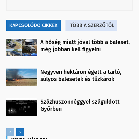
KAPCSOLÓDÓ CIKKEK
TÖBB A SZERZŐTŐL
A hőség miatt jóval több a baleset,
még jobban kell figyelni
Negyven hektáron égett a tarló,
súlyos balesetek és tűzkárok
Százhuszonnéggyel száguldott
Győrben