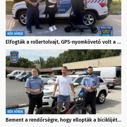
KÉK HÍREK
Elfogták a rollertolvajt, GPS-nyomkövető volt a …
KÉK HÍREK
Bement a rendőrségre, hogy ellopták a biciklijét…