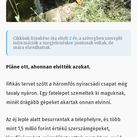
Cikkünk frissítése óta eltelt
2 év
, a szövegben szereplő
információk a megjelenéskor pontosak voltak, de
mára elavulhattak.
Pláne ott, ahonnan elvitték azokat.
Fifikás tervet szőtt a háromfős nyíracsádi csapat még
tavaly nyáron. Egy fatelepet szemeltek ki maguknak,
minél drágább gépeket akartak onnan elvinni.
Az éj leple alatt besurrantak a telephelyre, és több
mint 1,5 millió forint értékű szerszámgépeket,