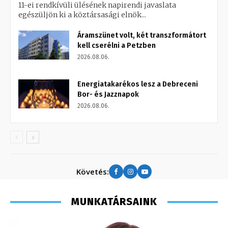
11-ei rendkívüli ülésének napirendi javaslata
egészüljön ki a köztársasági elnök...
Áramszünet volt, két transzformátort
kell cserélni a Petzben
2026.08.06.
Energiatakarékos lesz a Debreceni
Bor- és Jazznapok
2026.08.06.
Követés:
MUNKATÁRSAINK