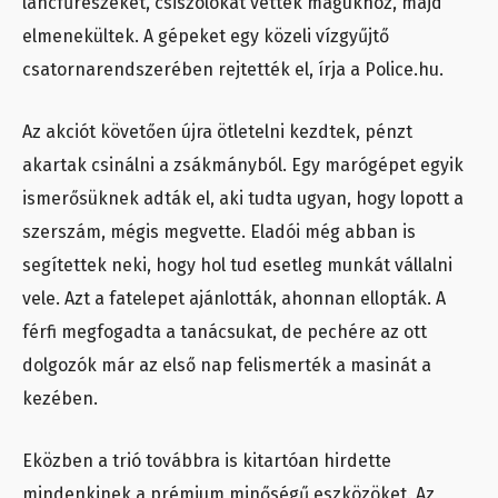
láncfűrészeket, csiszolókat vettek magukhoz, majd
elmenekültek. A gépeket egy közeli vízgyűjtő
csatornarendszerében rejtették el, írja a Police.hu.
Az akciót követően újra ötletelni kezdtek, pénzt
akartak csinálni a zsákmányból. Egy marógépet egyik
ismerősüknek adták el, aki tudta ugyan, hogy lopott a
szerszám, mégis megvette. Eladói még abban is
segítettek neki, hogy hol tud esetleg munkát vállalni
vele. Azt a fatelepet ajánlották, ahonnan ellopták. A
férfi megfogadta a tanácsukat, de pechére az ott
dolgozók már az első nap felismerték a masinát a
kezében.
Eközben a trió továbbra is kitartóan hirdette
mindenkinek a prémium minőségű eszközöket. Az