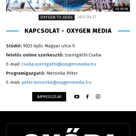
02:40:06
2021.04.17.
OXYGEN TV ADÁS
KAPCSOLAT - OXYGEN MEDIA
Stúdió:
9023 Győr, Magyar utca 9.
Felelős online szerkesztő:
Szentgáthi Csaba
E-mail:
csaba.szentgathi@oxygenmedia.hu
Programigazgató:
Meronka Péter
E-mail:
peter.meronka@oxygenmedia.hu
IMPRESSZUM