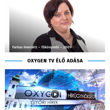
Farkas Henriett – főkönyvelő – 2009
S
OXYGEN TV ÉLŐ ADÁSA