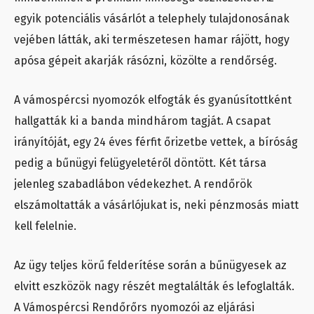
egyik potenciális vásárlót a telephely tulajdonosának
vejében látták, aki természetesen hamar rájött, hogy
apósa gépeit akarják rásózni, közölte a rendőrség.
A vámospércsi nyomozók elfogták és gyanúsítottként
hallgatták ki a banda mindhárom tagját. A csapat
irányítóját, egy 24 éves férfit őrizetbe vettek, a bíróság
pedig a bűnügyi felügyeletéről döntött. Két társa
jelenleg szabadlábon védekezhet. A rendőrök
elszámoltatták a vásárlójukat is, neki pénzmosás miatt
kell felelnie.
Az ügy teljes körű felderítése során a bűnügyesek az
elvitt eszközök nagy részét megtalálták és lefoglalták.
A Vámospércsi Rendőrőrs nyomozói az eljárási