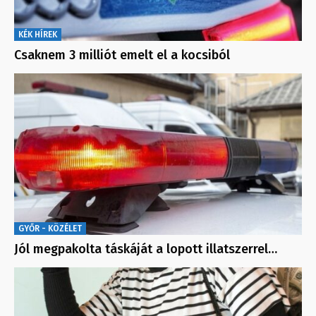
KÉK HÍREK
Csaknem 3 milliót emelt el a kocsiból
GYŐR - KÖZÉLET
Jól megpakolta táskáját a lopott illatszerrel…