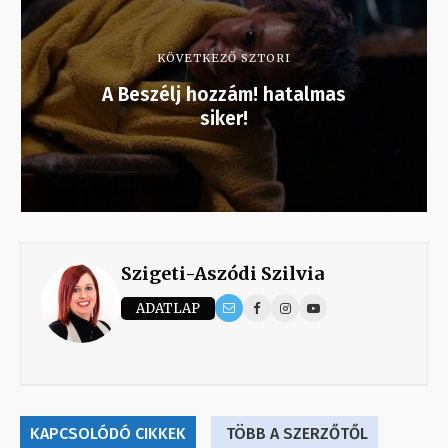
KÖVETKEZŐ SZTORI
A Beszélj hozzám! hatalmas
siker!
Szigeti-Aszódi Szilvia
ADATLAP
KAPCSOLÓDÓ CIKKEK
TÖBB A SZERZŐTŐL