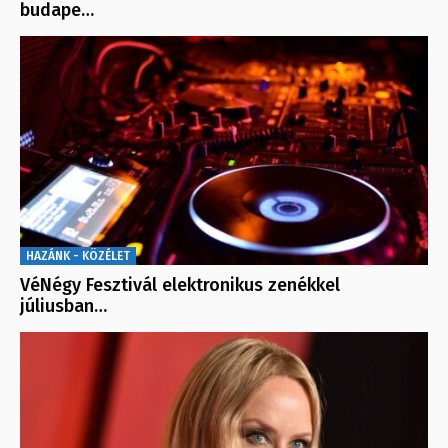
budape…
HAZÁNK - KÖZÉLET
VéNégy Fesztivál elektronikus zenékkel
júliusban…