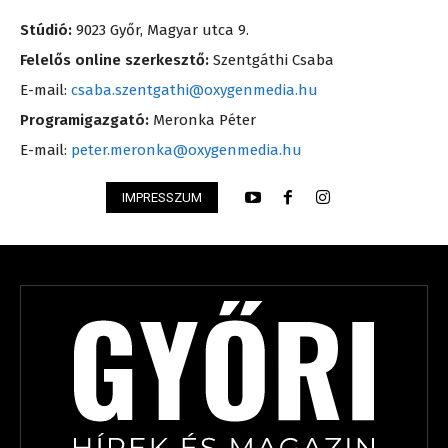
Stúdió:
9023 Győr, Magyar utca 9.
Felelős online szerkesztő:
Szentgáthi Csaba
E-mail:
csaba.szentgathi@oxygenmedia.hu
Programigazgató:
Meronka Péter
E-mail:
peter.meronka@oxygenmedia.hu
IMPRESSZUM