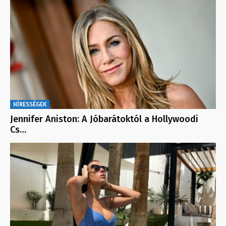
HÍRESSÉGEK
Jennifer Aniston: A Jóbarátoktól a Hollywoodi
Cs…