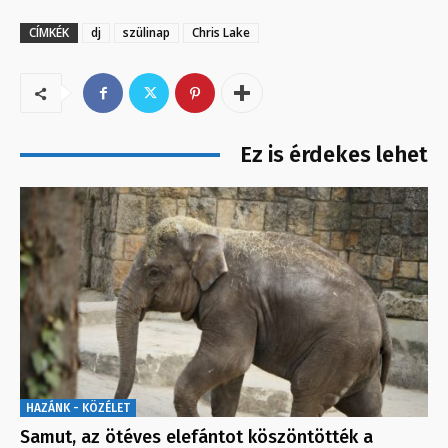
CÍMKÉK
dj
szülinap
Chris Lake
Ez is érdekes lehet
HAZÁNK - KÖZÉLET
Samut, az ötéves elefántot köszöntötték a