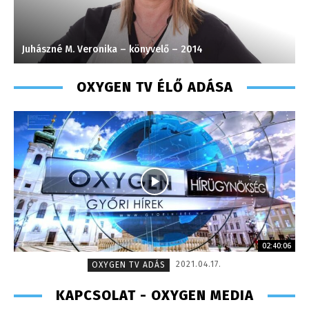
Juhászné M. Veronika – könyvelő – 2014
K
OXYGEN TV ÉLŐ ADÁSA
02:40:06
2021.04.17.
OXYGEN TV ADÁS
KAPCSOLAT - OXYGEN MEDIA