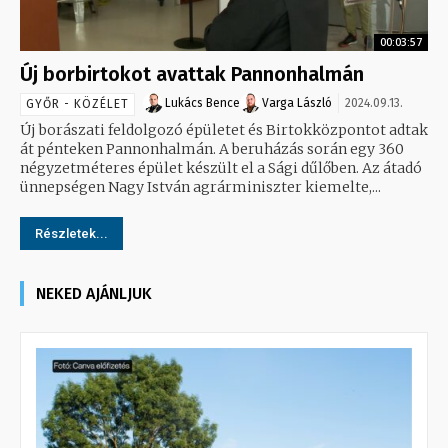
00:03:57
Új borbirtokot avattak Pannonhalmán
Lukács Bence
Varga László
2024.09.13.
GYŐR - KÖZÉLET
Új borászati feldolgozó épületet és Birtokközpontot adtak
át pénteken Pannonhalmán. A beruházás során egy 360
négyzetméteres épület készült el a Sági dűlőben. Az átadó
ünnepségen Nagy István agrárminiszter kiemelte,...
Részletek...
NEKED AJÁNLJUK