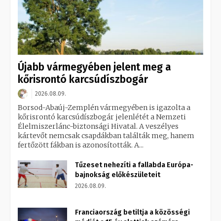
Újabb vármegyében jelent meg a
kőrisrontó karcsúdíszbogár
2026.08.09.
Borsod-Abaúj-Zemplén vármegyében is igazolta a
kőrisrontó karcsúdíszbogár jelenlétét a Nemzeti
Élelmiszerlánc-biztonsági Hivatal. A veszélyes
kártevőt nemcsak csapdákban találták meg, hanem
fertőzött fákban is azonosították. A...
Tűzeset nehezíti a fallabda Európa-
bajnokság előkészületeit
2026.08.09.
Franciaország betiltja a közösségi