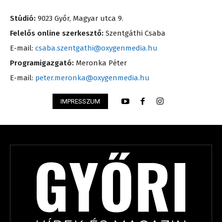
Stúdió:
9023 Győr, Magyar utca 9.
Felelős online szerkesztő:
Szentgáthi Csaba
E-mail:
csaba.szentgathi@oxygenmedia.hu
Programigazgató:
Meronka Péter
E-mail:
peter.meronka@oxygenmedia.hu
IMPRESSZUM