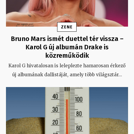
ZENE
Bruno Mars ismét duettel tér vissza –
Karol G új albumán Drake is
közreműködik
Karol G hivatalosan is leleplezte hamarosan érkező
új albumának dallistáját, amely több világsztár
...