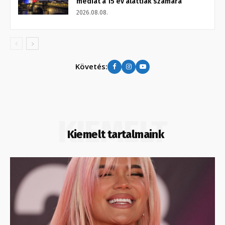
médiát a 15 év alattiak számára
2026.08.08.
Követés:
KIEMELT
Kiemelt tartalmaink