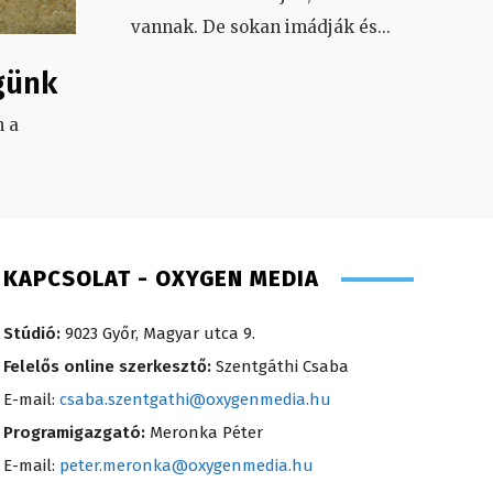
vannak. De sokan imádják és
...
günk
 a
.
KAPCSOLAT - OXYGEN MEDIA
Stúdió:
9023 Győr, Magyar utca 9.
Felelős online szerkesztő:
Szentgáthi Csaba
E-mail:
csaba.szentgathi@oxygenmedia.hu
Programigazgató:
Meronka Péter
E-mail:
peter.meronka@oxygenmedia.hu