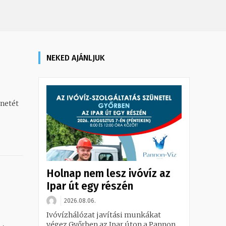
NEKED AJÁNLJUK
énetét
Holnap nem lesz ivóvíz az
Ipar út egy részén
2026.08.06.
Ivóvízhálózat javítási munkákat
végez Győrben az Ipar úton a Pannon