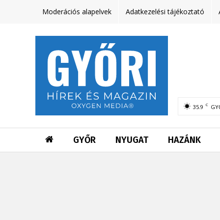
Moderációs alapelvek
Adatkezelési tájékoztató
C
35.9
GY
GYŐR
NYUGAT
HAZÁNK