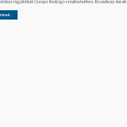
tikus vígjátékát Crespo Rodrigo rendezésében. Broadway darab é
letek...