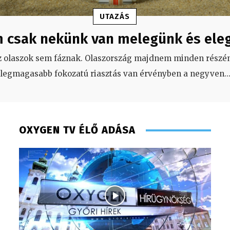
UTAZÁS
 csak nekünk van melegünk és ele
z olaszok sem fáznak. Olaszország majdnem minden részén
legmagasabb fokozatú riasztás van érvényben a negyven
..
OXYGEN TV ÉLŐ ADÁSA