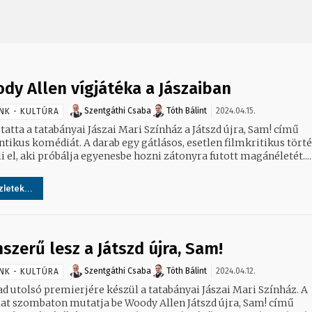
dy Allen vígjátéka a Jászaiban
Szentgáthi Csaba
Tóth Bálint
2024.04.15.
NK - KULTÚRA
atta a tatabányai Jászai Mari Színház a Játszd újra, Sam! című
tikus komédiát. A darab egy gátlásos, esetlen filmkritikus tört
 el, aki próbálja egyenesbe hozni zátonyra futott magánéletét....
letek...
mszerű lesz a Játszd újra, Sam!
Szentgáthi Csaba
Tóth Bálint
2024.04.12.
NK - KULTÚRA
ad utolsó premierjére készül a tatabányai Jászai Mari Színház. A
lat szombaton mutatja be Woody Allen Játszd újra, Sam! című