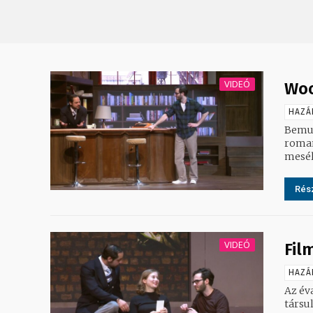
VIDEÓ
Woo
HAZÁ
Bemut
roman
meséli
Rész
VIDEÓ
Fil
HAZÁ
Az év
társu