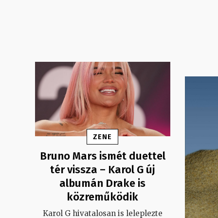
ZENE
Bruno Mars ismét duettel
tér vissza – Karol G új
albumán Drake is
közreműködik
Karol G hivatalosan is leleplezte