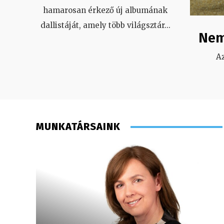
hamarosan érkező új albumának
dallistáját, amely több világsztár
...
Nem
A
MUNKATÁRSAINK