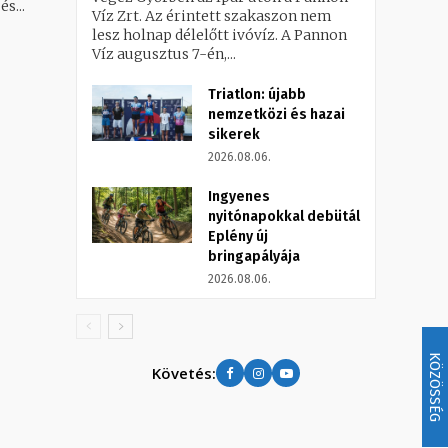
s...
Víz Zrt. Az érintett szakaszon nem
lesz holnap délelőtt ivóvíz. A Pannon
Víz augusztus 7-én,...
Triatlon: újabb
nemzetközi és hazai
sikerek
2026.08.06.
Ingyenes
nyitónapokkal debütál
Eplény új
bringapályája
2026.08.06.
KÖZÖSSÉG
Követés: