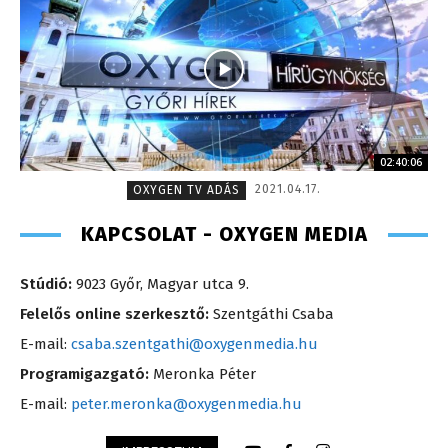
02:40:06
2021.04.17.
OXYGEN TV ADÁS
KAPCSOLAT - OXYGEN MEDIA
Stúdió:
9023 Győr, Magyar utca 9.
Felelős online szerkesztő:
Szentgáthi Csaba
E-mail:
csaba.szentgathi@oxygenmedia.hu
Programigazgató:
Meronka Péter
E-mail:
peter.meronka@oxygenmedia.hu