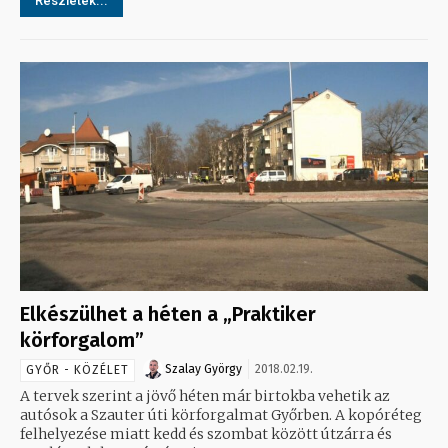
Részletek...
Elkészülhet a héten a „Praktiker
körforgalom”
Szalay György
2018.02.19.
GYŐR - KÖZÉLET
A tervek szerint a jövő héten már birtokba vehetik az
autósok a Szauter úti körforgalmat Győrben. A kopóréteg
felhelyezése miatt kedd és szombat között útzárra és