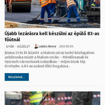
Újabb lezárásra kell készülni az épülő 83-as
főútnál
Lukács Bence
2023.06.09.
GYŐR - KÖZÉLET
Június 13 és 19. között a Malom utcai turbó körfogalom
azfaltozása miatt a Malom utcán – Ménfőcsanak és
Gyirmót városrészek irányában – teljes útzár lép
érvénybe. A 83-as számú főút forgalma...
Részletek...