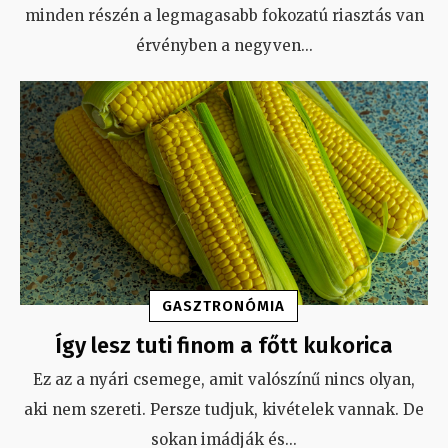
minden részén a legmagasabb fokozatú riasztás van
érvényben a negyven
...
GASZTRONÓMIA
Így lesz tuti finom a főtt kukorica
Ez az a nyári csemege, amit valószínű nincs olyan,
aki nem szereti. Persze tudjuk, kivételek vannak. De
sokan imádják és
...