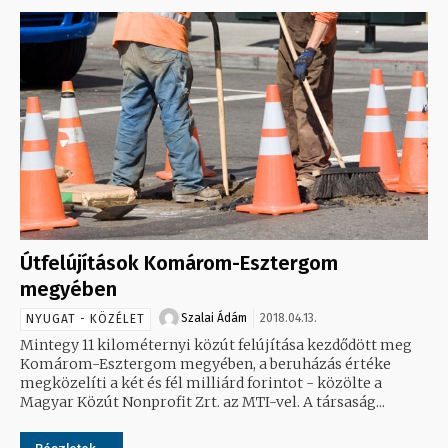
Útfelújítások Komárom-Esztergom
megyében
Szalai Ádám
2018.04.13.
NYUGAT - KÖZÉLET
Mintegy 11 kilométernyi közút felújítása kezdődött meg
Komárom-Esztergom megyében, a beruházás értéke
megközelíti a két és fél milliárd forintot - közölte a
Magyar Közút Nonprofit Zrt. az MTI-vel. A társaság...