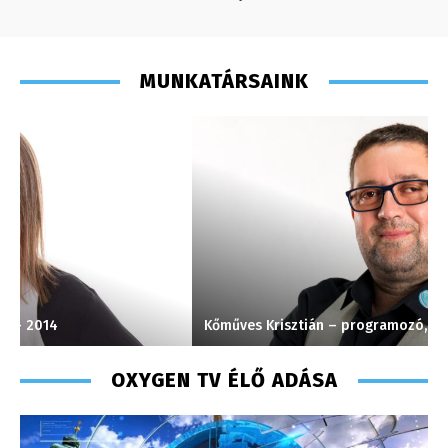
MUNKATÁRSAINK
Kőműves Krisztián – programozó, technikus
S
OXYGEN TV ÉLŐ ADÁSA