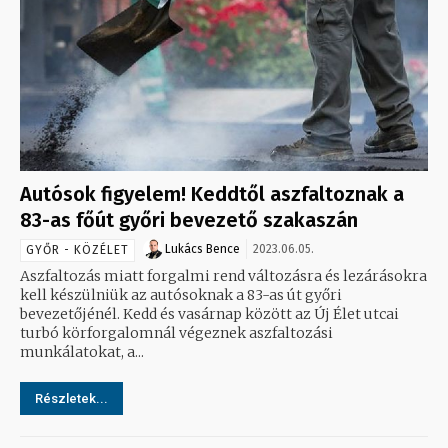
Autósok figyelem! Keddtől aszfaltoznak a
83-as főút győri bevezető szakaszán
Lukács Bence
2023.06.05.
GYŐR - KÖZÉLET
Aszfaltozás miatt forgalmi rend változásra és lezárásokra
kell készülniük az autósoknak a 83-as út győri
bevezetőjénél. Kedd és vasárnap között az Új Élet utcai
turbó körforgalomnál végeznek aszfaltozási
munkálatokat, a...
Részletek...