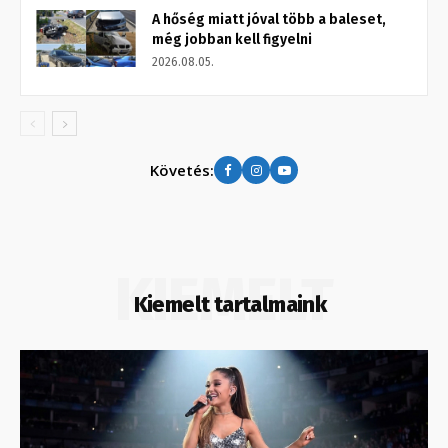
A hőség miatt jóval több a baleset,
még jobban kell figyelni
2026.08.05.
Követés:
KIEMELT
Kiemelt tartalmaink