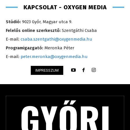
KAPCSOLAT - OXYGEN MEDIA
Stúdió:
9023 Győr, Magyar utca 9.
Felelős online szerkesztő:
Szentgáthi Csaba
E-mail:
csaba.szentgathi@oxygenmedia.hu
Programigazgató:
Meronka Péter
E-mail:
peter.meronka@oxygenmedia.hu
IMPRESSZUM