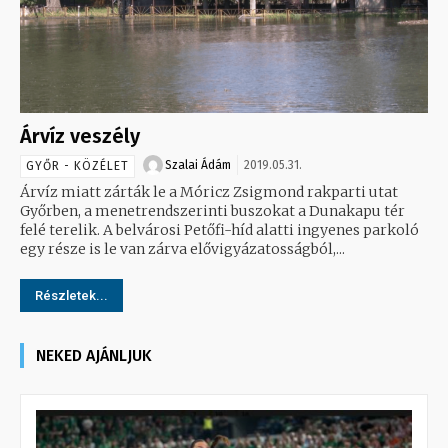
Árvíz veszély
Szalai Ádám
2019.05.31.
GYŐR - KÖZÉLET
Árvíz miatt zárták le a Móricz Zsigmond rakparti utat
Győrben, a menetrendszerinti buszokat a Dunakapu tér
felé terelik. A belvárosi Petőfi-híd alatti ingyenes parkoló
egy része is le van zárva elővigyázatosságból,...
Részletek...
NEKED AJÁNLJUK