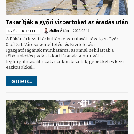
Takarítják a győri vízpartokat az áradás után
Müller Ádám
2023.08.16.
GYŐR - KÖZÉLET
A Rábán érkezett árhullám elvonulását követően Győr-
Szol Zrt. Városüzemeltetési és Kivitelezési
Igazgatóságának munkatársai azonnal nekiláttak a
többfunkciós padka takarításának. A munkát a
legforgalmasabb szakaszokon kezdték, gépekkel és kézi
eszközökkel...
Részletek...