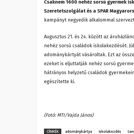
Csaknem 1600 nehéz sorsú gyermek isk
Szeretetszolgálat és a SPAR Magyarors
kampányt negyedik alkalommal szervezte
Augusztus 21. és 24. között az áruházlán
nehéz sorsú családok iskolakezdését. Júli
adománykártyát vásároltak. Ezt az össze
ezeket is eljuttatják nehéz sorsú gyerme
hátrányos helyzetű családok gyermekeinek
egészítette ki.
(Fotó: MTI/Vajda János)
CÍMKÉK
adománykártya
iskolakezdés
tan