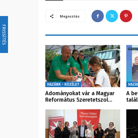
Megosztás
FRISSÍTÉS
HAZÁNK - KÖZÉLET
HAZÁ
Adományokat vár a Magyar
A be
Református Szeretetszol…
talá