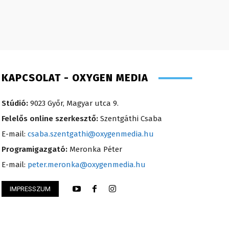
KAPCSOLAT - OXYGEN MEDIA
Stúdió:
9023 Győr, Magyar utca 9.
Felelős online szerkesztő:
Szentgáthi Csaba
E-mail:
csaba.szentgathi@oxygenmedia.hu
Programigazgató:
Meronka Péter
E-mail:
peter.meronka@oxygenmedia.hu
IMPRESSZUM
lvia- könyvelési asszisztens – 2020
Süli Gabriella – sa