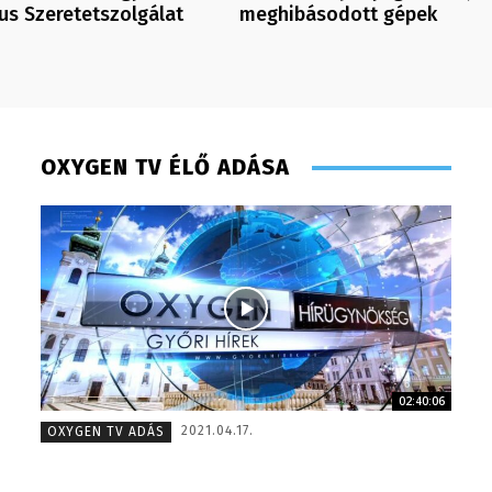
us Szeretetszolgálat
meghibásodott gépek
OXYGEN TV ÉLŐ ADÁSA
02:40:06
Juhászné M. Veronika – könyvelő – 2014
Turi Szi
2021.04.17.
OXYGEN TV ADÁS