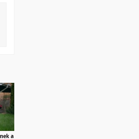
enek a