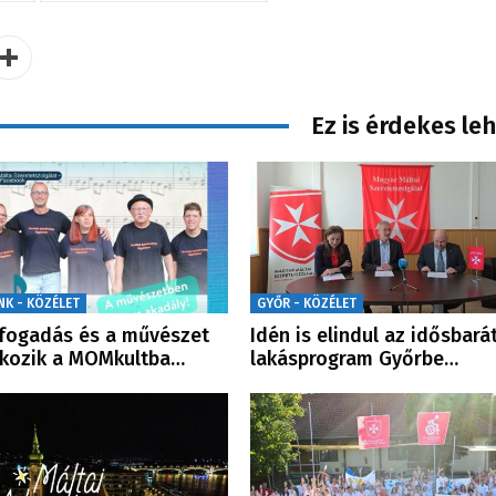
Ez is érdekes le
NK - KÖZÉLET
GYŐR - KÖZÉLET
fogadás és a művészet
Idén is elindul az idősbará
lkozik a MOMkultba…
lakásprogram Győrbe…