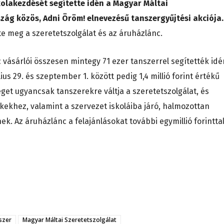
olakezdését segítette idén a Magyar Máltai
zág közös, Adni Öröm! elnevezésű tanszergyűjtési akciója.
 meg a szeretetszolgálat és az áruházlánc.
c vásárlói összesen mintegy 71 ezer tanszerrel segítették idé
us 29. és szeptember 1. között pedig 1,4 millió forint értékű
get ugyancsak tanszerekre váltja a szeretetszolgálat, és
kekhez, valamint a szervezet iskoláiba járó, halmozottan
. Az áruházlánc a felajánlásokat további egymillió forintta
szer
Magyar Máltai Szeretetszolgálat