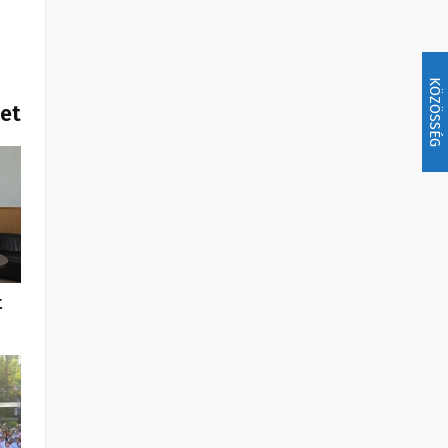
KÖZÖSSÉG
het
t