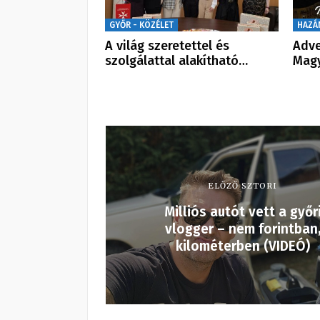
GYŐR - KÖZÉLET
HAZÁ
A világ szeretettel és
Adve
szolgálattal alakítható…
Magy
ELŐZŐ SZTORI
Milliós autót vett a győr
vlogger – nem forintban
kilométerben (VIDEÓ)