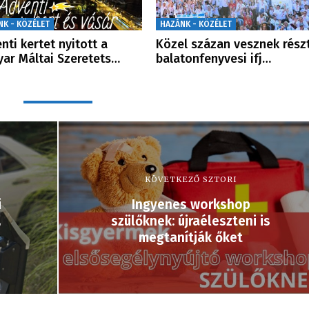
NK - KÖZÉLET
HAZÁNK - KÖZÉLET
nti kertet nyitott a
Közel százan vesznek rész
ar Máltai Szeretets…
balatonfenyvesi ifj…
KÖVETKEZŐ SZTORI
i
Ingyenes workshop
,
szülőknek: újraéleszteni is
megtanítják őket