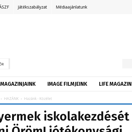
ÁSZF
Játékszabályzat
Médiaajánlatunk
ŐR
MAGAZINJAINK
IMAGE FILMJEINK
LIFE MAGAZIN
HAZÁNK
Hazánk - Közélet
yermek iskolakezdését
ni Öröm! jótékonysági