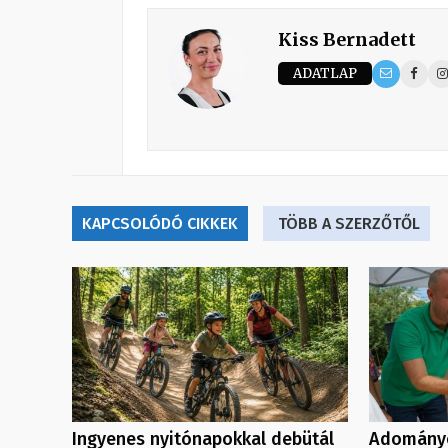
Kiss Bernadett
ADATLAP
KAPCSOLÓDÓ CIKKEK
TÖBB A SZERZŐTŐL
Ingyenes nyitónapokkal debütál
Adományo