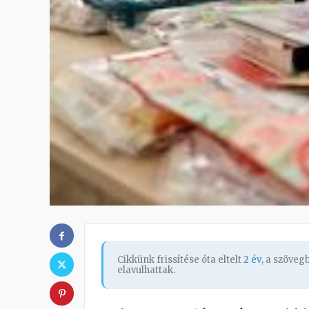
Cikkünk frissítése óta eltelt
2 év
, a szöve
elavulhattak.