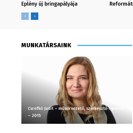
Eplény új bringapályája
Reformát
MUNKATÁRSAINK
Csrefkó Judit – műsorvezető, szerkesztő-riporter
– 2015