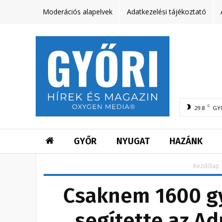
Moderációs alapelvek
Adatkezelési tájékoztató
C
29.8
GY
GYŐR
NYUGAT
HAZÁNK
Kezdőlap
Csaknem 1600 g
segítette az Ad