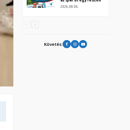
az Ipar út egy részén
2026.08.06.
Követés:
a