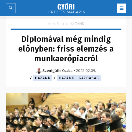
Kezdőlap
HAZÁNK
Diplomával még mindig
előnyben: friss elemzés a
munkaerőpiacról
Szentgáthi Csaba
-
2025.02.09.
HAZÁNK
HAZÁNK - GAZDASÁG