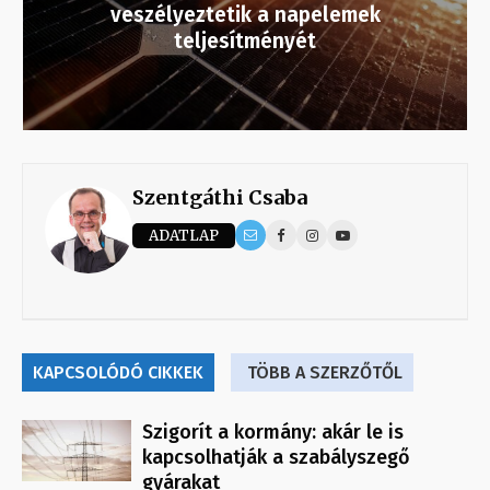
veszélyeztetik a napelemek
teljesítményét
Szentgáthi Csaba
ADATLAP
KAPCSOLÓDÓ CIKKEK
TÖBB A SZERZŐTŐL
Szigorít a kormány: akár le is
kapcsolhatják a szabályszegő
gyárakat