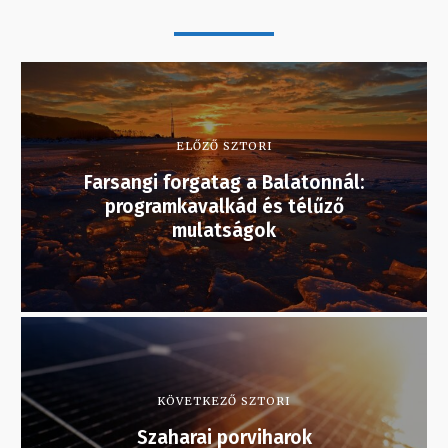
ELŐZŐ SZTORI
Farsangi forgatag a Balatonnál:
programkavalkád és télűző
mulatságok
KÖVETKEZŐ SZTORI
Szaharai porviharok