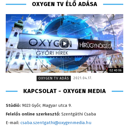
OXYGEN TV ÉLŐ ADÁSA
02:40:06
2021.04.17.
OXYGEN TV ADÁS
KAPCSOLAT - OXYGEN MEDIA
Stúdió:
9023 Győr, Magyar utca 9.
Felelős online szerkesztő:
Szentgáthi Csaba
E-mail:
csaba.szentgathi@oxygenmedia.hu