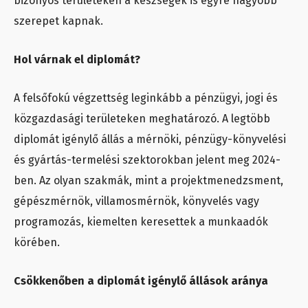
bizonyos területeken a készségek is egyre nagyobb
szerepet kapnak.
Hol várnak el diplomát?
A felsőfokú végzettség leginkább a pénzügyi, jogi és
közgazdasági területeken meghatározó. A legtöbb
diplomát igénylő állás a mérnöki, pénzügy-könyvelési
és gyártás-termelési szektorokban jelent meg 2024-
ben. Az olyan szakmák, mint a projektmenedzsment,
gépészmérnök, villamosmérnök, könyvelés vagy
programozás, kiemelten keresettek a munkaadók
körében.
Csökkenőben a diplomát igénylő állások aránya