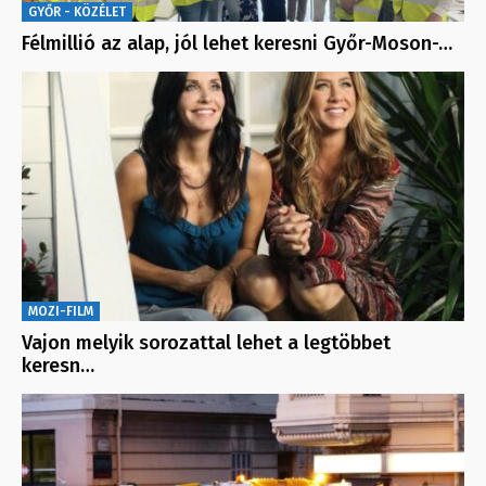
GYŐR - KÖZÉLET
Félmillió az alap, jól lehet keresni Győr-Moson-…
MOZI-FILM
Vajon melyik sorozattal lehet a legtöbbet
keresn…