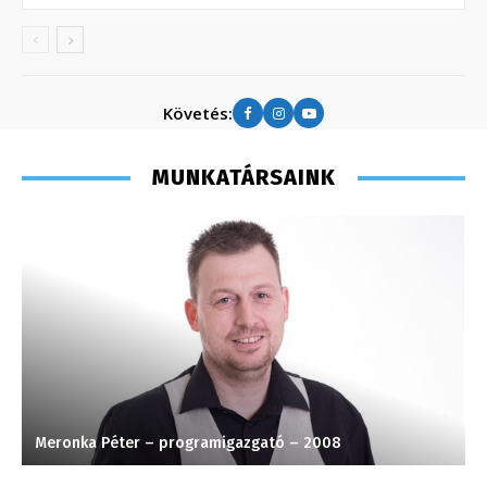
Követés:
MUNKATÁRSAINK
Meronka Péter – programigazgató – 2008
H