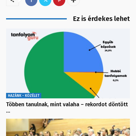
Ez is érdekes lehet
HAZÁNK - KÖZÉLET
Többen tanulnak, mint valaha – rekordot döntött
…