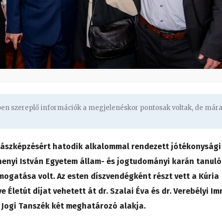
gben szereplő információk a megjelenéskor pontosak voltak, de már
ogászképzésért hatodik alkalommal rendezett jótékonysági
chenyi István Egyetem állam- és jogtudományi karán tanuló
mogatása volt. Az esten díszvendégként részt vett a Kúria
ve Életút díjat vehetett át dr. Szalai Éva és dr. Verebélyi Im
 Jogi Tanszék két meghatározó alakja.