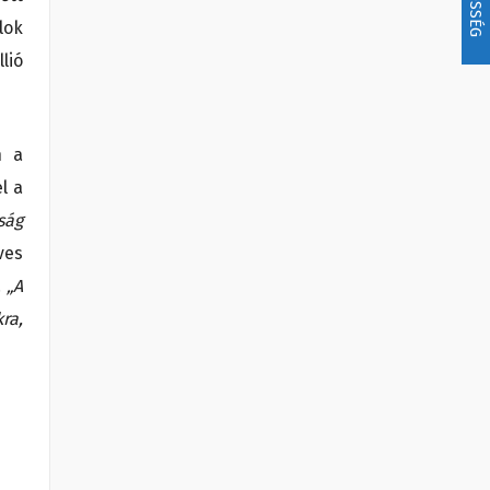
lok
lió
n a
l a
ság
ves
.
„A
ra,