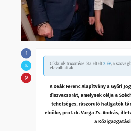
Cikkünk frissítése óta eltelt
2 év
, a szöve
elavulhattak.
A Deák Ferenc Alapítvány a Győri J
díszvacsorát, amelynek célja a Szé
tehetséges, rászoruló hallgatók tá
elnöke, prof. dr. Varga Zs. András, illet
a Közigazgatási