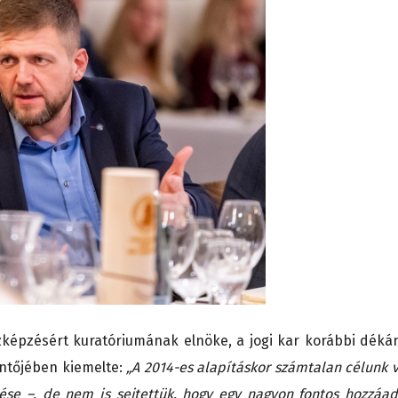
zképzésért kuratóriumának elnöke, a jogi kar korábbi dékán
öntőjében kiemelte:
„A 2014-es alapításkor számtalan célunk v
tése –, de nem is sejtettük, hogy egy nagyon fontos hozzáad