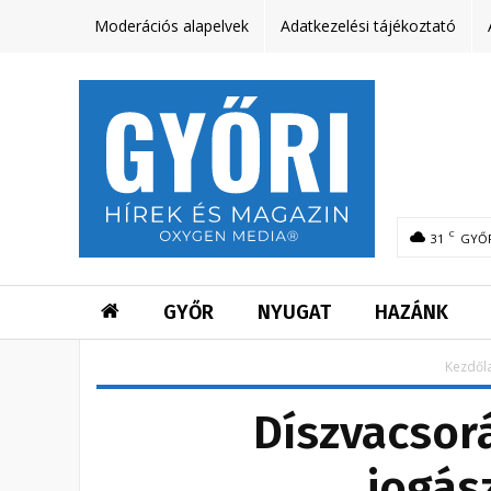
Moderációs alapelvek
Adatkezelési tájékoztató
C
31
GYŐ
GYŐR
NYUGAT
HAZÁNK
Kezdől
Díszvacsor
jogás