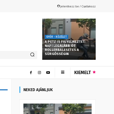
Jelentkezz be / Csatlakozz
GYŐR - KÖZÉLET
A PETZ IS FIGYELMEZTET:
NAPI LEGALÁBB ÖT
ROLLERBALESETES A
SÜRGŐSSÉGIN
KIEMELT
NEKED AJÁNLJUK