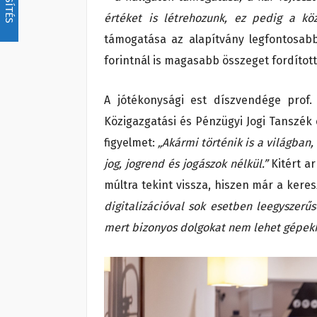
értéket is létrehozunk, ez pedig a köz
támogatása az alapítvány legfontosabb
forintnál is magasabb összeget fordított
A jótékonysági est díszvendége prof.
Közigazgatási és Pénzügyi Jogi Tanszék 
figyelmet:
„Akármi történik is a világban
jog, jogrend és jogászok nélkül.”
Kitért ar
múltra tekint vissza, hiszen már a keres
digitalizációval sok esetben leegyszerű
mert bizonyos dolgokat nem lehet gépekke