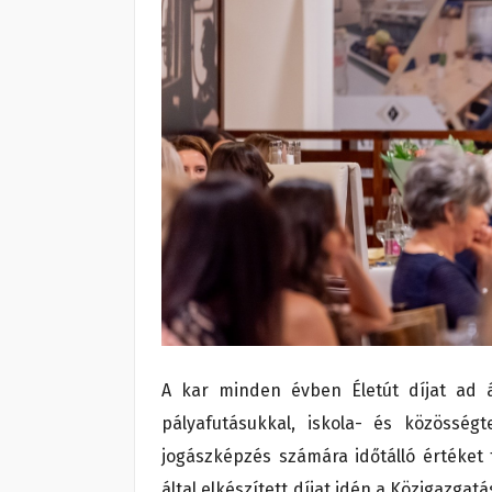
A kar minden évben Életút díjat ad 
pályafutásukkal, iskola- és közösségt
jogászképzés számára időtálló értéket
által elkészített díjat idén a Közigazgat