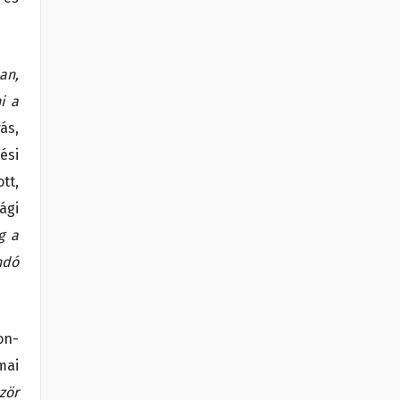
an,
i a
ás,
ési
tt,
ági
g a
ndó
on-
mai
zör