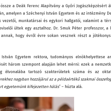
t össze a Deák Ferenc Alapítvány a Győri Jogászképzésért ál
n, amelyen a Széchenyi István Egyetem és az intézmény D
vezetői, munkatársai és egykori hallgatói, valamint a tér
viselői ültek egy asztalhoz. Dr. Smuk Péter professzor, a 
 annak, hogy évről évre sokan vesznek részt a jótékonys
i István Egyetem rektora, tudományos elnökhelyettese ar
dését három szempont alapján lehet mérni: ezek a nemzetk
ilág élvonalába tartozó szakterületek száma és az okta
erekhez nagyban hozzájárul az a példaértékű szakmai összefog
ért egyetemünk kifejezetten hálás
” – húzta alá.