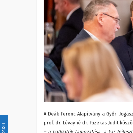
A Deák Ferenc Alapítvány a Győri Jogás
prof. dr. Lévayné dr. Fazekas Judit kösz
FRISSÍTÉS
– a hallgatók támogatása, a kar fejlesz