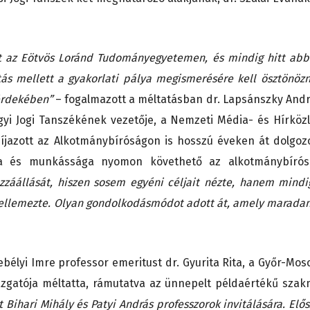
nít az Eötvös Loránd Tudományegyetemen, és mindig hitt abb
tás mellett a gyakorlati pálya megismerésére kell ösztönözn
érdekében”
– fogalmazott a méltatásban dr. Lapsánszky Andr
gyi Jogi Tanszékének vezetője, a Nemzeti Média- és Hírközl
íjazott az Alkotmánybíróságon is hosszú éveken át dolgozo
sa és munkássága nyomon követhető az alkotmánybírós
zzáállását, hiszen sosem egyéni céljait nézte, hanem mindi
 jellemezte. Olyan gondolkodásmódot adott át, amely marada
rebélyi Imre professor emeritust dr. Gyurita Rita, a Győr-Mos
zgatója méltatta, rámutatva az ünnepelt példaértékű szak
 Bihari Mihály és Patyi András professzorok invitálására. Elős