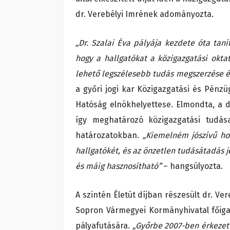
dr. Verebélyi Imrének adományozta.
„Dr. Szalai Éva pályája kezdete óta ta
hogy a hallgatókat a közigazgatási okta
lehető legszélesebb tudás megszerzése 
a győri jogi kar Közigazgatási és Pénzü
Hatóság elnökhelyettese. Elmondta, a d
így meghatározó közigazgatási tudá
határozatokban.
„Kiemelném jószívű ho
hallgatókét, és az önzetlen tudásátadás
és máig hasznosítható”
– hangsúlyozta.
A szintén Életút díjban részesült dr. Ve
Sopron Vármegyei Kormányhivatal főiga
pályafutására.
„Győrbe 2007-ben érkezett