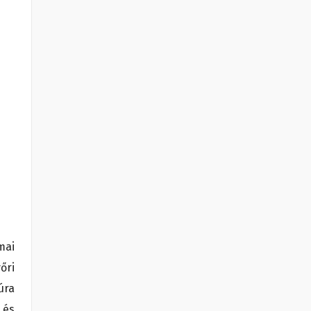
mai
őri
úra
 és