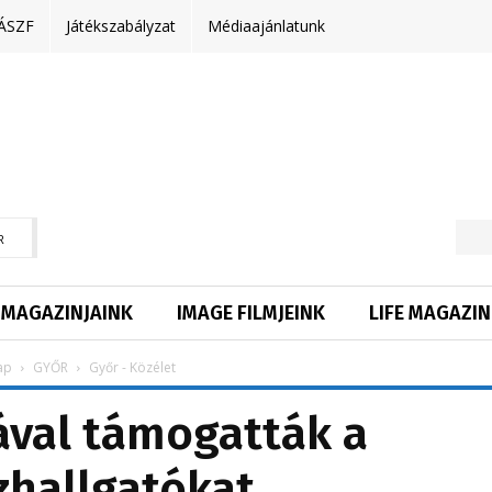
ÁSZF
Játékszabályzat
Médiaajánlatunk
R
MAGAZINJAINK
IMAGE FILMJEINK
LIFE MAGAZIN
ap
GYŐR
Győr - Közélet
ával támogatták a
zhallgatókat