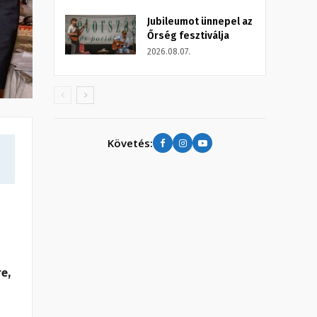
Jubileumot ünnepel az
Őrség fesztiválja
2026.08.07.
Követés:
a
re,