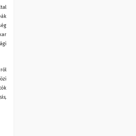
tal
eák
ség
kar
ági
ról
özi
tók
ás,