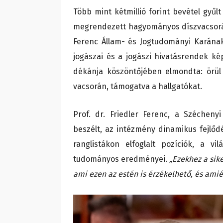
Több mint kétmillió forint bevétel gyűl
megrendezett hagyományos díszvacsorá
Ferenc Állam- és Jogtudományi Karának 
jogászai és a jogászi hivatásrendek kép
dékánja köszöntőjében elmondta: örül
vacsorán, támogatva a hallgatókat.
Prof. dr. Friedler Ferenc, a Szécheny
beszélt, az intézmény dinamikus fejlő
ranglistákon elfoglalt pozíciók, a v
tudományos eredményei.
„Ezekhez a sik
ami ezen az estén is érzékelhető, és ami