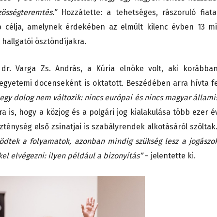
össégteremtés.”
Hozzátette: a tehetséges, rászoruló fiata
 célja, amelynek érdekében az elmúlt kilenc évben 13 mil
 hallgatói ösztöndíjakra.
 dr. Varga Zs. András, a Kúria elnöke volt, aki korábba
egyetemi docenseként is oktatott. Beszédében arra hívta fe
, egy dolog nem változik: nincs európai és nincs magyar állami
ra is, hogy a közjog és a polgári jog kialakulása több ezer é
zténység első zsinatjai is szabályrendek alkotásáról szóltak
södtek a folyamatok, azonban mindig szükség lesz a jogászok
l elvégezni: ilyen például a bizonyítás”
– jelentette ki.