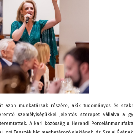
át azon munkatársak részére, akik tudományos és szak
eremtő személyiségükkel jelentős szerepet vállalva a gy
 teremtettek. A kari közösség a Herendi Porcelánmanufakt
ási Jogi Tanszék két meghatározó alakjának, dr. Szalai Évának