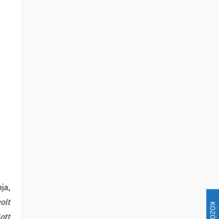
ja,
olt
KÖZÖSSÉG
ott