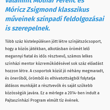
valamint Molnár Ferenc és
Móricz Zsigmond klasszikus
műveinek színpadi feldolgozásai
is szerepelnek.
Több száz kistelepülésen jött létre színjátszócsoport,
hogy a közös játékban, alkotásban örömét lelő
megannyi fiatal és idős résztvevő, számos lelkes
színházi mentor közreműködésével sok száz előadást
hozzon létre. A csoportok közül jó néhány megmaradt,
és önerőből, örömből és elhivatottságból folytatja
áldásos munkáját a résztvevők és saját szűkebb
közösségük javára. Ez a mérlege a 2014-ben indult a
Pajtaszínházi Program elmúlt tíz évének.