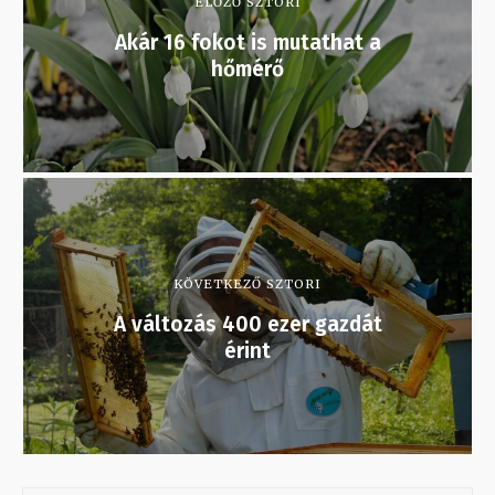
ELŐZŐ SZTORI
Akár 16 fokot is mutathat a
hőmérő
KÖVETKEZŐ SZTORI
A változás 400 ezer gazdát
érint