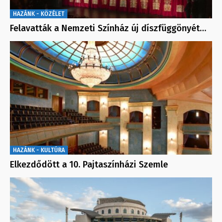
HAZÁNK - KÖZÉLET
Felavatták a Nemzeti Színház új díszfüggönyét…
HAZÁNK - KULTÚRA
Elkezdődött a 10. Pajtaszínházi Szemle