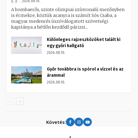
2026.08.10.
A bombaerős, szinte olimpiai színvonalú mezőnyben
is érmekre, köztük aranyra is számít Sós Csaba, a
magyar medencés úszóválogatott szövetségi
kapitánya a hétfőn kezdődő párizsi...
Különleges rajzeszközöket talált ki
egy győri hallgató
2026.08.10.
Győr továbbra is spórol a vízzel és az
árammal
2026.08.10.
Követés: