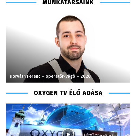
MUNKATÁRSAINK
Horváth Ferenc – operatőr-vágó – 2020
L
OXYGEN TV ÉLŐ ADÁSA