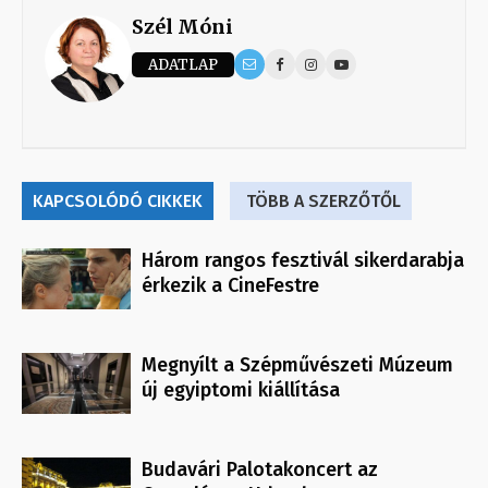
Szél Móni
ADATLAP
KAPCSOLÓDÓ CIKKEK
TÖBB A SZERZŐTŐL
Három rangos fesztivál sikerdarabja
érkezik a CineFestre
Megnyílt a Szépművészeti Múzeum
új egyiptomi kiállítása
Budavári Palotakoncert az