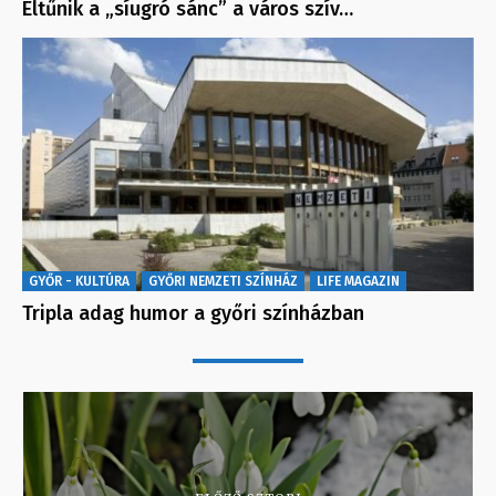
Eltűnik a „síugró sánc” a város szív…
GYŐR - KULTÚRA
GYŐRI NEMZETI SZÍNHÁZ
LIFE MAGAZIN
Tripla adag humor a győri színházban