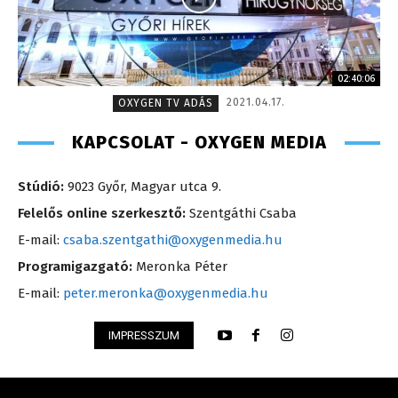
02:40:06
2021.04.17.
OXYGEN TV ADÁS
KAPCSOLAT - OXYGEN MEDIA
Stúdió:
9023 Győr, Magyar utca 9.
Felelős online szerkesztő:
Szentgáthi Csaba
E-mail:
csaba.szentgathi@oxygenmedia.hu
Programigazgató:
Meronka Péter
E-mail:
peter.meronka@oxygenmedia.hu
IMPRESSZUM