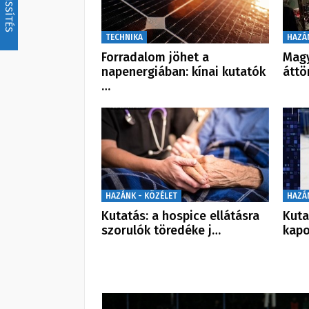
FRISSÍTÉS
TECHNIKA
HAZÁ
Forradalom jöhet a
Magy
napenergiában: kínai kutatók
átt
…
HAZÁNK - KÖZÉLET
HAZÁ
Kutatás: a hospice ellátásra
Kuta
szorulók töredéke j…
kapo