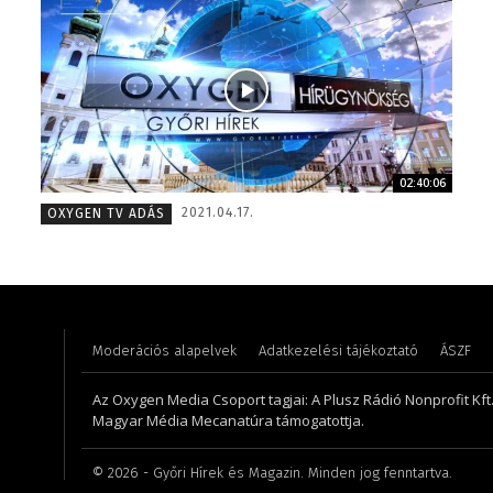
02:40:06
Pénzes Anikó – 2008
Tóth Bá
2021.04.17.
OXYGEN TV ADÁS
Moderációs alapelvek
Adatkezelési tájékoztató
ÁSZF
Az Oxygen Media Csoport tagjai: A Plusz Rádió Nonprofit Kft.,
Magyar Média Mecanatúra támogatottja.
©
2026
- Győri Hírek és Magazin. Minden jog fenntartva.