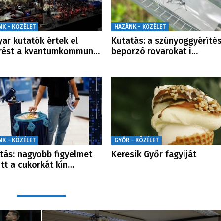
NK - KÖZÉLET
HAZÁNK - KÖZÉLET
ar kutatók értek el
Kutatás: a szúnyoggyérítés
örést a kvantumkommun…
beporzó rovarokat i…
NK - KÖZÉLET
GYŐR - KÖZÉLET
tás: nagyobb figyelmet
Keresik Győr fagyiját
tt a cukorkát kín…