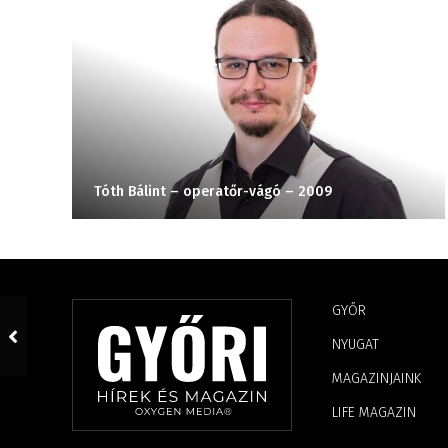
Tóth Bálint – operatőr-vágó – 2009
GYŐR
NYUGAT
MAGAZINJAINK
LIFE MAGAZIN