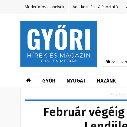
Moderációs alapelvek
Adatkezelési tájékoztató
C
22.2
GY
GYŐR
NYUGAT
HAZÁNK
Kezdőlap
Február végéig 
Lendüle