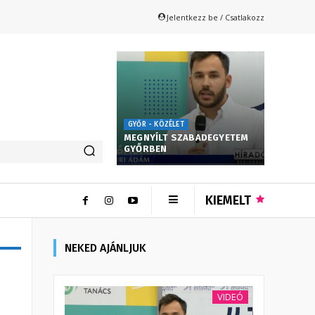
Jelentkezz be / Csatlakozz
GYŐR - KÖZÉLET
MEGNYÍLT SZABADEGYETEM
GYŐRBEN
KIEMELT
NEKED AJÁNLJUK
VIDEÓ