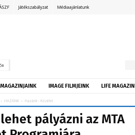
ÁSZF
Játékszabályzat
Médiaajánlatunk
ŐR
MAGAZINJAINK
IMAGE FILMJEINK
LIFE MAGAZIN
HAZÁNK
Hazánk - Közélet
lehet pályázni az MTA
t Programjára