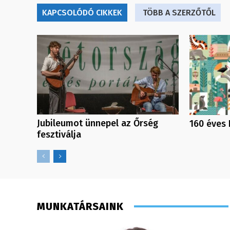
KAPCSOLÓDÓ CIKKEK
TÖBB A SZERZŐTŐL
Jubileumot ünnepel az Őrség
160 éves 
fesztiválja
MUNKATÁRSAINK