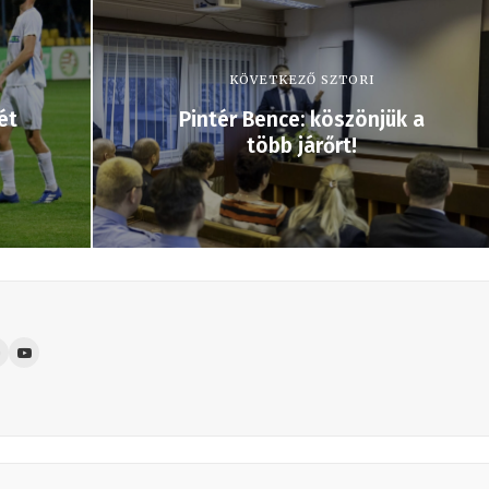
KÖVETKEZŐ SZTORI
ét
Pintér Bence: köszönjük a
több járőrt!