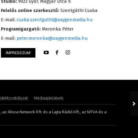
Stúdió:
9023 Győr, Magyar utca 9.
Felelős online szerkesztő:
Szentgáthi Csaba
E-mail:
csaba.szentgathi@oxygenmedia.hu
Programigazgató:
Meronka Péter
E-mail:
peter.meronka@oxygenmedia.hu
IMPRESSZUM
lint – operatőr-vágó
Pénzes Anikó
Játékszabályzat
Médiaajánlatunk
 az Alisca Network Kft. és a Lajta Rádió Kft., az MTVA és a