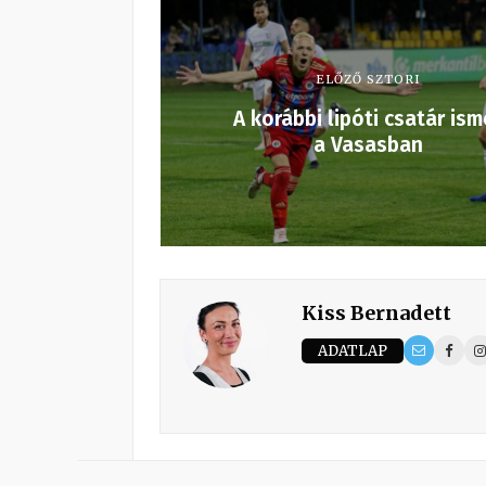
ELŐZŐ SZTORI
A korábbi lipóti csatár ism
a Vasasban
Kiss Bernadett
ADATLAP