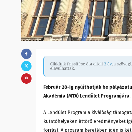
Cikkünk frissítése óta eltelt
2 év
, a szöve
elavulhattak.
Február 28-ig nyújthatják be pályázat
Akadémia (MTA) Lendület Programjára.
A Lendület Program a kiválóság támogatá
kutatóhelyeken áttörő eredményeket ígé
forrást. A program keretében idén is két