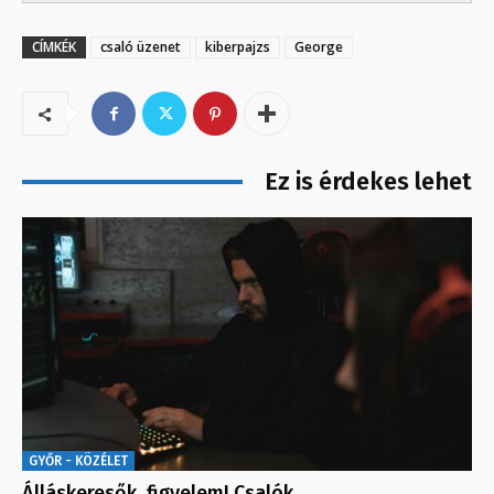
CÍMKÉK
csaló üzenet
kiberpajzs
George
Ez is érdekes lehet
GYŐR - KÖZÉLET
Álláskeresők, figyelem! Csalók