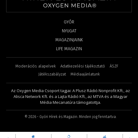
GYŐR
NYUGAT
MAGAZINJAINK
LIFE MAGAZIN
Moderációs alapelvek
Adatkezelési tájékoztató
ÁSZF
Játékszabályzat
Médiaajánlatunk
Az Oxygen Media Csoport tagjai: A Plusz Rádió Nonprofit Kft., az
Alisca Network Kft. és a Lajta Rádió Kft., az MTVA és a Magyar
Média Mecanatúra támogatottja.
©
2026
- Győri Hírek és Magazin. Minden jog fenntartva.