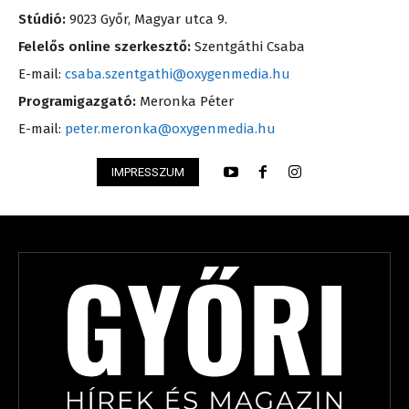
Stúdió:
9023 Győr, Magyar utca 9.
Felelős online szerkesztő:
Szentgáthi Csaba
E-mail:
csaba.szentgathi@oxygenmedia.hu
Programigazgató:
Meronka Péter
E-mail:
peter.meronka@oxygenmedia.hu
IMPRESSZUM