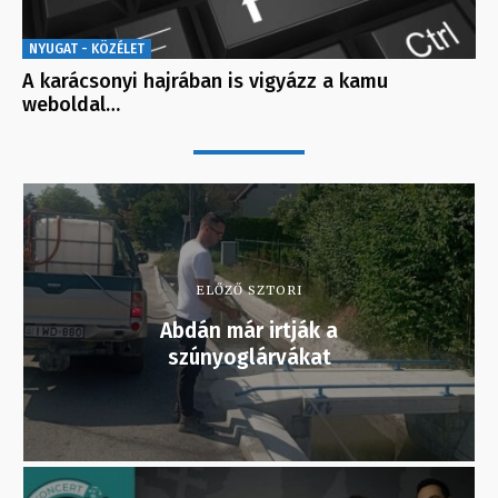
NYUGAT - KÖZÉLET
A karácsonyi hajrában is vigyázz a kamu
weboldal…
ELŐZŐ SZTORI
Abdán már irtják a
szúnyoglárvákat