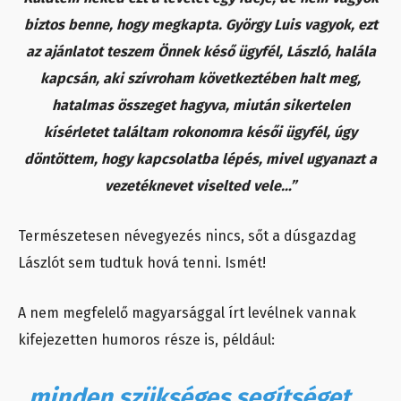
biztos benne, hogy megkapta. György Luis vagyok, ezt
az ajánlatot teszem Önnek késő ügyfél, László, halála
kapcsán, aki szívroham következtében halt meg,
hatalmas összeget hagyva, miután sikertelen
kísérletet találtam rokonomra késői ügyfél, úgy
döntöttem, hogy kapcsolatba lépés, mivel ugyanazt a
vezetéknevet viselted vele…”
Természetesen névegyezés nincs, sőt a dúsgazdag
Lászlót sem tudtuk hová tenni. Ismét!
A nem megfelelő magyarsággal írt levélnek vannak
kifejezetten humoros része is, például:
„minden szükséges segítséget