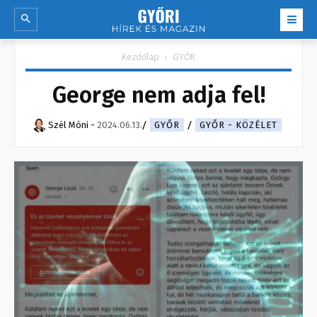
Kezdőlap
GYŐR
George nem adja fel!
Szél Móni
-
2024.06.13.
GYŐR
GYŐR - KÖZÉLET