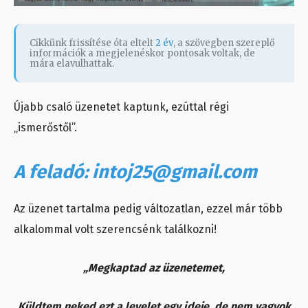
Cikkünk frissítése óta eltelt
2 év
, a szövegben szereplő
információk a megjelenéskor pontosak voltak, de
mára elavulhattak.
Újabb csaló üzenetet kaptunk, ezúttal régi
„ismerőstől”.
A feladó: intoj25@gmail.com
Az üzenet tartalma pedig változatlan, ezzel már több
alkalommal volt szerencsénk találkozni!
„Megkaptad az üzenetemet,
Küldtem neked ezt a levelet egy ideje, de nem vagyok