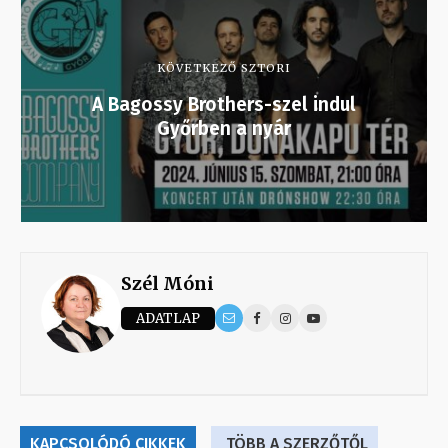
KÖVETKEZŐ SZTORI
A Bagossy Brothers-szel indul
Győrben a nyár
Szél Móni
ADATLAP
KAPCSOLÓDÓ CIKKEK
TÖBB A SZERZŐTŐL