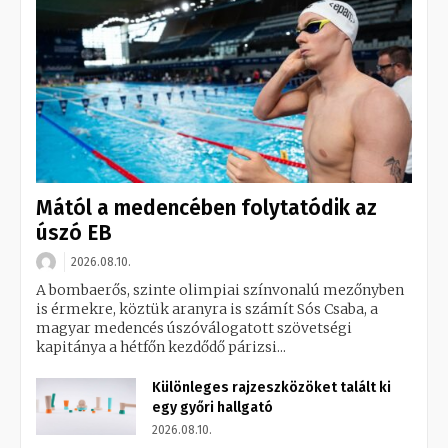
Mától a medencében folytatódik az
úszó EB
2026.08.10.
A bombaerős, szinte olimpiai színvonalú mezőnyben
is érmekre, köztük aranyra is számít Sós Csaba, a
magyar medencés úszóválogatott szövetségi
kapitánya a hétfőn kezdődő párizsi...
Különleges rajzeszközöket talált ki
egy győri hallgató
2026.08.10.