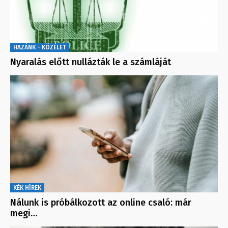
HAZÁNK - KÖZÉLET
Nyaralás előtt nullázták le a számláját
KÉK HÍREK
Nálunk is próbálkozott az online csaló: már
megi…