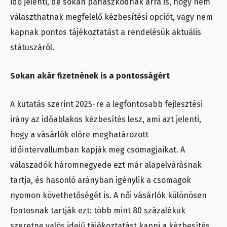
idő jelenti, de sokan panaszkodnak arra is, hogy nem
választhatnak megfelelő kézbesítési opciót, vagy nem
kapnak pontos tájékoztatást a rendelésük aktuális
státuszáról.
Sokan akár fizetnének is a pontosságért
A kutatás szerint 2025-re a legfontosabb fejlesztési
irány az időablakos kézbesítés lesz, ami azt jelenti,
hogy a vásárlók előre meghatározott
időintervallumban kapják meg csomagjaikat. A
válaszadók háromnegyede ezt már alapelvárásnak
tartja, és hasonló arányban igénylik a csomagok
nyomon követhetőségét is. A női vásárlók különösen
fontosnak tartják ezt: több mint 80 százalékuk
szeretne valós idejű tájékoztatást kapni a kézbesítés