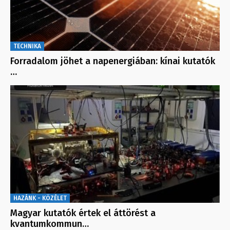
TECHNIKA
Forradalom jöhet a napenergiában: kínai kutatók
…
HAZÁNK - KÖZÉLET
Magyar kutatók értek el áttörést a
kvantumkommun…