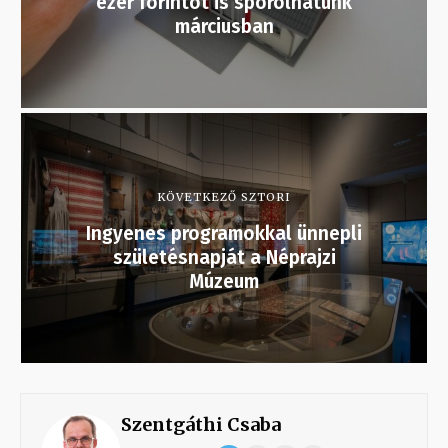
ezer forintot is spórolhatunk
márciusban
KÖVETKEZŐ SZTORI
Ingyenes programokkal ünnepli
születésnapját a Néprajzi
Múzeum
Szentgáthi Csaba