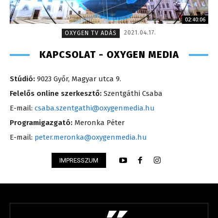
02:40:06
2021.04.17.
OXYGEN TV ADÁS
KAPCSOLAT - OXYGEN MEDIA
Stúdió:
9023 Győr, Magyar utca 9.
Felelős online szerkesztő:
Szentgáthi Csaba
E-mail:
csaba.szentgathi@oxygenmedia.hu
Programigazgató:
Meronka Péter
E-mail:
peter.meronka@oxygenmedia.hu
IMPRESSZUM