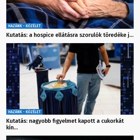
HAZÁNK - KÖZÉLET
Kutatás: a hospice ellátásra szorulók töredéke j…
HAZÁNK - KÖZÉLET
Kutatás: nagyobb figyelmet kapott a cukorkát
kín…