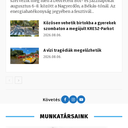
szervezik meg idén a Debreceni Bor- és Jazznapokat
augusztus 6-8. között a Nagyerdőn, a Békás-tónál. Az
energiahatékonyság jegyében a fesztivál...
Közösen vehetik birtokba a gyerekek
szombaton a megújult KRESZ-Parkot
2026.08.06.
A vízi tragédiák megelőzhetők
2026.08.06.
Követés:
MUNKATÁRSAINK