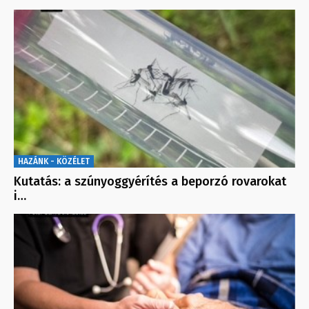
HAZÁNK - KÖZÉLET
Kutatás: a szúnyoggyérítés a beporzó rovarokat
i…