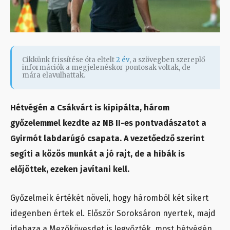
Cikkünk frissítése óta eltelt
2 év
, a szövegben szereplő
információk a megjelenéskor pontosak voltak, de
mára elavulhattak.
Hétvégén a Csákvárt is kipipálta, három
győzelemmel kezdte az NB II-es pontvadászatot a
Gyirmót labdarúgó csapata. A vezetőedző szerint
segíti a közös munkát a jó rajt, de a hibák is
előjöttek, ezeken javítani kell.
Győzelmeik értékét növeli, hogy háromból két sikert
idegenben értek el. Először Soroksáron nyertek, majd
idehaza a Mezőkövesdet is legyőzték, most hétvégén