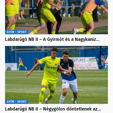
GYŐR - SPORT
Labdarúgó NB II – A Gyirmót és a Nagykaniz…
GYŐR - SPORT
Labdarúgó NB II – Négygólos döntetlenek az…