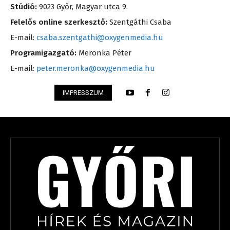
Stúdió:
9023 Győr, Magyar utca 9.
Felelős online szerkesztő:
Szentgáthi Csaba
E-mail:
csaba.szentgathi@oxygenmedia.hu
Programigazgató:
Meronka Péter
E-mail:
peter.meronka@oxygenmedia.hu
IMPRESSZUM