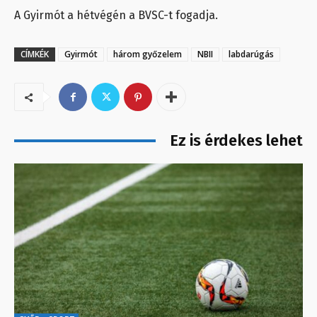
A Gyirmót a hétvégén a BVSC-t fogadja.
CÍMKÉK
Gyirmót
három győzelem
NBII
labdarúgás
Ez is érdekes lehet