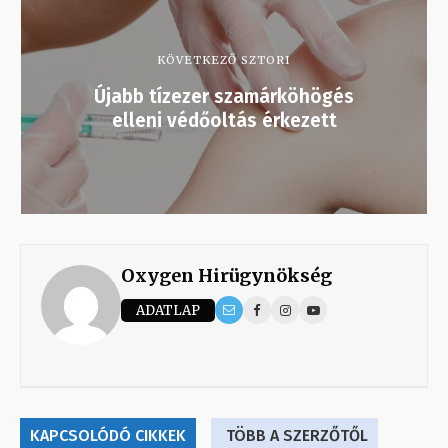
KÖVETKEZŐ SZTORI
Újabb tízezer szamárköhögés
elleni védőoltás érkezett
Oxygen Hirügynökség
ADATLAP
KAPCSOLÓDÓ CIKKEK
TÖBB A SZERZŐTŐL