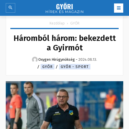
Kezdőlap
GYŐR
Háromból három: bekezdett
a Gyirmót
Oxygen Hirügynökség
-
2024.08.13.
GYŐR
GYŐR - SPORT