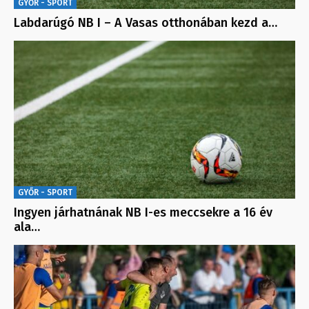
GYŐR - SPORT
Labdarúgó NB I – A Vasas otthonában kezd a…
GYŐR - SPORT
Ingyen járhatnának NB I-es meccsekre a 16 év
ala…