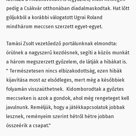
pedig a Csákvár otthonában diadalmaskodtak. Hat lőtt
góljukból a korábbi válogatott Ugrai Roland
mindhárom meccsen szerzett egyet-egyet.
Tamási Zsolt vezetőedző portálunknak elmondta:
örülnek a nagyszerű kezdésnek, segíti a közös munkát
a három megszerzett győzelem, de látják a hibákat is.
" Természetesen nincs elbizakodottság, ezen hibák
kijavítása most az elsődleges, mert még a későbbiek
folyamán visszaüthetnek. Kidomborodtak a győztes
meccseken is azok a gondok, ahol még rengeteget kell
javulnunk. Reméljük, hogy a játékkapcsolatok jobbak
lesznek, reményeim szerint hétről hétre jobban
összeérik a csapat."