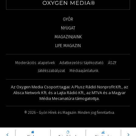
GYŐR
NYUGAT
MAGAZINJAINK
LIFE MAGAZIN
Moderációs alapelvek
Adatkezelési tájékoztató
ÁSZF
Játékszabályzat
Médiaajánlatunk
Az Oxygen Media Csoport tagjai: A Plusz Rádió Nonprofit Kft., az
Alisca Network Kft. és a Lajta Rádió Kft., az MTVA és a Magyar
Média Mecanatúra támogatottja.
©
2026
- Győri Hírek és Magazin. Minden jog fenntartva.