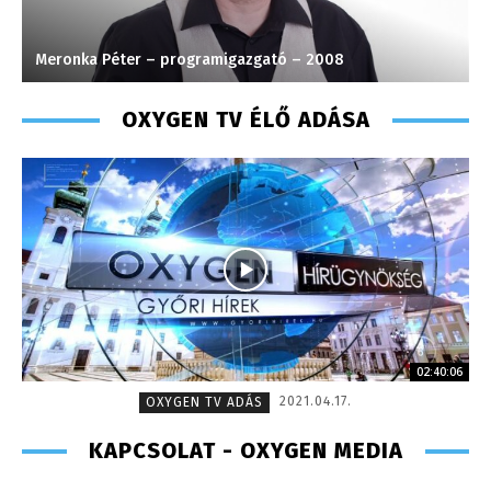
Szabó Döníz – sales manager – 2014
H
OXYGEN TV ÉLŐ ADÁSA
02:40:06
2021.04.17.
OXYGEN TV ADÁS
KAPCSOLAT - OXYGEN MEDIA