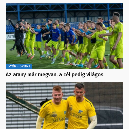
GYŐR - SPORT
Az arany már megvan, a cél pedig világos