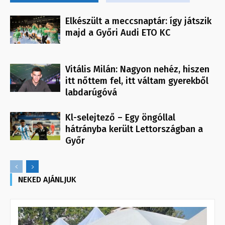
Elkészült a meccsnaptár: így játszik
majd a Győri Audi ETO KC
Vitális Milán: Nagyon nehéz, hiszen
itt nőttem fel, itt váltam gyerekből
labdarúgóvá
Kl-selejtező – Egy öngóllal
hátrányba került Lettországban a
Győr
NEKED AJÁNLJUK