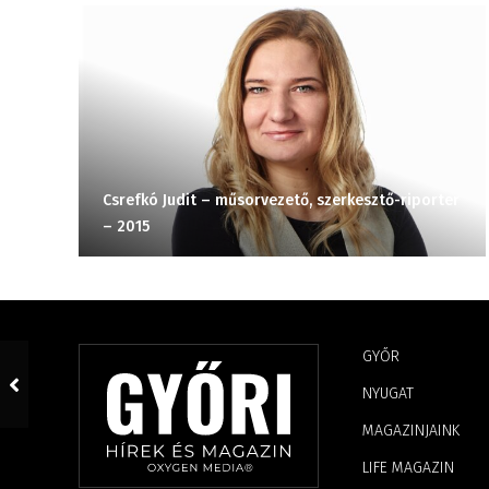
Csrefkó Judit – műsorvezető, szerkesztő-riporter
– 2015
GYŐR
NYUGAT
MAGAZINJAINK
LIFE MAGAZIN