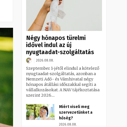
Négy hónapos türelmi
idővel indul az új
nyugtaadat-szolgáltatás
2026.08.08.
Szeptember 1-jétől elindul a kötelező
nyugtaadat-szolgáltatás, azonban a
Nemzeti Adó- és Vámhivatal négy
hónapos átállási időszakkal segíti a
vállalkozásokat. A NAV tájékoztatása
szerint 2026....
Miért viseli meg
szervezetünket a
hőség?
2026.08.08.