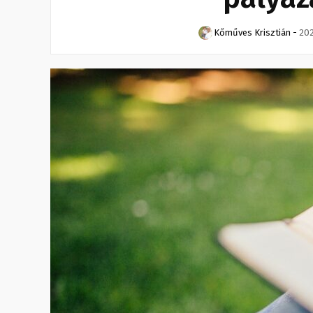
Kőműves Krisztián
-
202