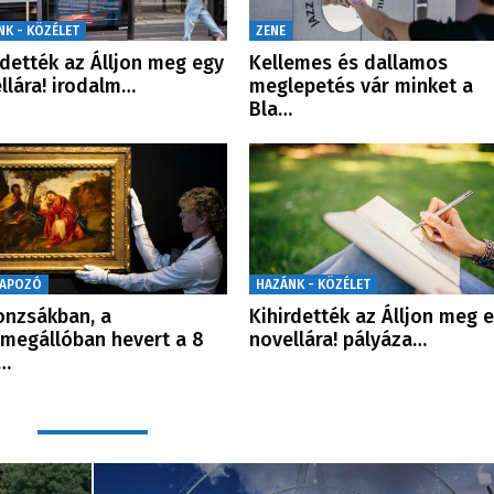
NK - KÖZÉLET
ZENE
rdették az Álljon meg egy
Kellemes és dallamos
llára! irodalm…
meglepetés vár minket a
Bla…
NAPOZÓ
HAZÁNK - KÖZÉLET
onzsákban, a
Kihirdették az Álljon meg 
megállóban hevert a 8
novellára! pályáza…
i…