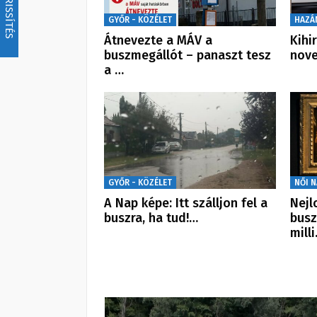
FRISSÍTÉS
GYŐR - KÖZÉLET
HAZÁ
Átnevezte a MÁV a
Kihi
buszmegállót – panaszt tesz
nove
a …
GYŐR - KÖZÉLET
NŐI 
A Nap képe: Itt szálljon fel a
Nejl
buszra, ha tud!…
busz
mill