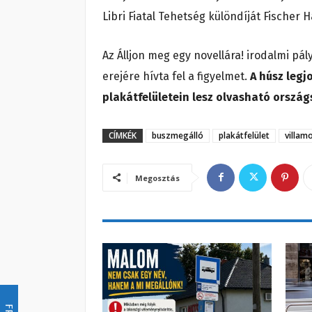
Libri Fiatal Tehetség különdíját Fischer 
Az Álljon meg egy novellára! irodalmi p
erejére hívta fel a figyelmet.
A húsz legj
plakátfelületein lesz olvasható ország
CÍMKÉK
buszmegálló
plakátfelület
villam
Megosztás