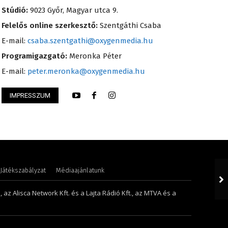
Stúdió:
9023 Győr, Magyar utca 9.
Felelős online szerkesztő:
Szentgáthi Csaba
E-mail:
csaba.szentgathi@oxygenmedia.hu
Programigazgató:
Meronka Péter
E-mail:
peter.meronka@oxygenmedia.hu
IMPRESSZUM
Petra – műsorvezető
Pénzes Anikó – 20
Játékszabályzat
Médiaajánlatunk
 az Alisca Network Kft. és a Lajta Rádió Kft., az MTVA és a