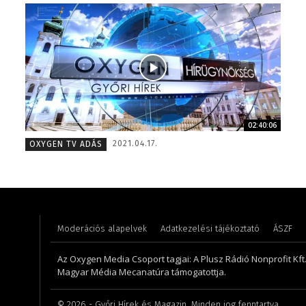
02:40:06
Varga László – operatőr-vágó – 2020
Koródi 
2021.04.17.
OXYGEN TV ADÁS
Moderációs alapelvek
Adatkezelési tájékoztató
ÁSZF
Az Oxygen Media Csoport tagjai: A Plusz Rádió Nonprofit Kft.,
Magyar Média Mecanatúra támogatottja.
©
2026
- Győri Hírek és Magazin. Minden jog fenntartva.