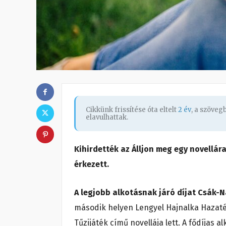
Cikkünk frissítése óta eltelt
2 év
, a szöve
elavulhattak.
Kihirdették az Álljon meg egy novellára
érkezett.
A legjobb alkotásnak járó díjat Csák-Na
második helyen Lengyel Hajnalka Hazaté
Tűzijáték című novellája lett. A fődíjas a