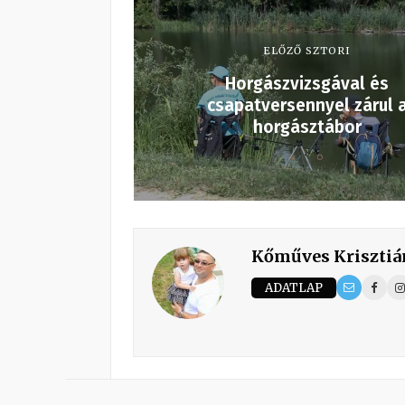
ELŐZŐ SZTORI
Horgászvizsgával és
csapatversennyel zárul 
horgásztábor
Kőműves Krisztiá
ADATLAP