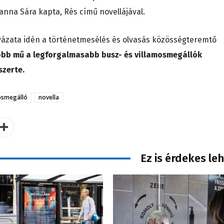
Hanna Sára kapta, Rés című novellájával.
ályázata idén a történetmesélés és olvasás közösségteremtő
obb mű a legforgalmasabb busz- és villamosmegállók
szerte.
osmegálló
novella
Ez is érdekes le