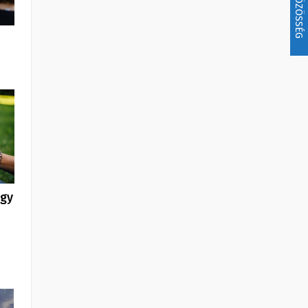
KÖZÖSSÉG
egy