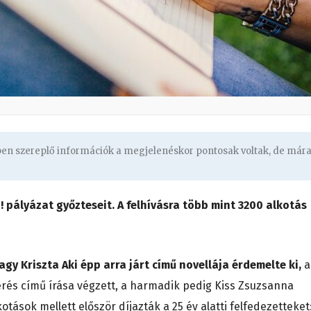
gben szereplő információk a megjelenéskor pontosak voltak, de már
! pályázat győzteseit. A felhívásra több mint 3200 alkotás
gy Kriszta Aki épp arra járt című novellája érdemelte ki,
a
rés című írása végzett, a harmadik pedig Kiss Zsuzsanna
lkotások mellett először díjazták a 25 év alatti felfedezetteket