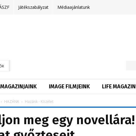
ÁSZF
Játékszabályzat
Médiaajánlatunk
ŐR
MAGAZINJAINK
IMAGE FILMJEINK
LIFE MAGAZIN
HAZÁNK
Hazánk - Közélet
lljon meg egy novellára!
at győzteseit