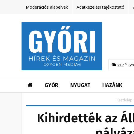
Moderációs alapelvek
Adatkezelési tájékoztató
C
23.2
GY
GYŐR
NYUGAT
HAZÁNK
Kezdőlap
Kihirdették az Á
pályáz