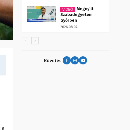
Megnyílt
VIDEÓ
Szabadegyetem
Győrben
2026.08.07.
Követés:
a
: a