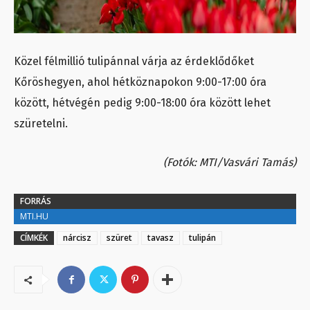
Közel félmillió tulipánnal várja az érdeklődőket
Kőröshegyen, ahol hétköznapokon 9:00-17:00 óra
között, hétvégén pedig 9:00-18:00 óra között lehet
szüretelni.
(Fotók: MTI/Vasvári Tamás)
FORRÁS
MTI.HU
CÍMKÉK
nárcisz
szüret
tavasz
tulipán