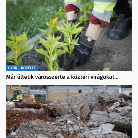
GYŐR - KÖZÉLET
Már ültetik városszerte a köztéri virágokat…