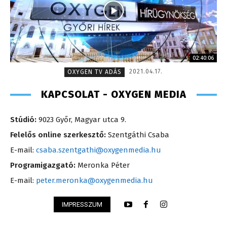
02:40:06
2021.04.17.
OXYGEN TV ADÁS
KAPCSOLAT - OXYGEN MEDIA
Stúdió:
9023 Győr, Magyar utca 9.
Felelős online szerkesztő:
Szentgáthi Csaba
E-mail:
csaba.szentgathi@oxygenmedia.hu
Programigazgató:
Meronka Péter
E-mail:
peter.meronka@oxygenmedia.hu
IMPRESSZUM