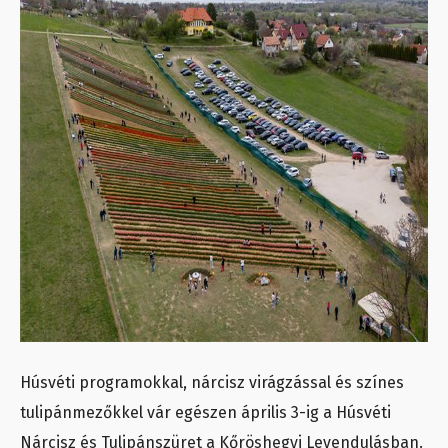
Húsvéti programokkal, nárcisz virágzással és színes
tulipánmezőkkel vár egészen április 3-ig a Húsvéti
Nárcisz és Tulipánszüret a Kőröshegyi Levendulásban.