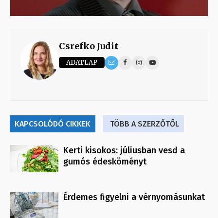
Csrefko Judit
ADATLAP
KAPCSOLÓDÓ CIKKEK
TÖBB A SZERZŐTŐL
Kerti kisokos: júliusban vesd a
gumós édesköményt
Érdemes figyelni a vérnyomásunkat