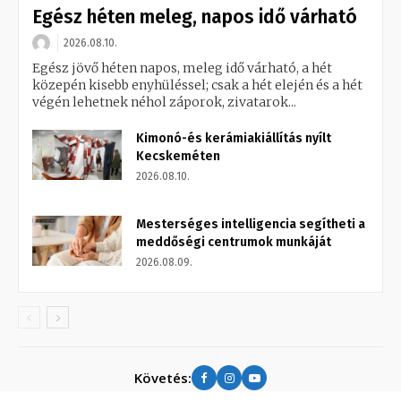
Egész héten meleg, napos idő várható
2026.08.10.
Egész jövő héten napos, meleg idő várható, a hét
közepén kisebb enyhüléssel; csak a hét elején és a hét
végén lehetnek néhol záporok, zivatarok...
Kimonó-és kerámiakiállítás nyílt
Kecskeméten
2026.08.10.
Mesterséges intelligencia segítheti a
meddőségi centrumok munkáját
2026.08.09.
Követés: