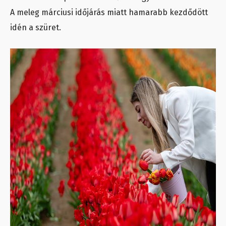
A meleg márciusi időjárás miatt hamarabb kezdődött
idén a szüret.