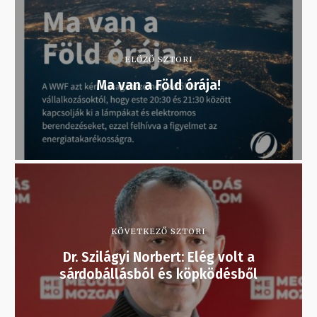
ELŐZŐ SZTORI
Ma van a Föld órája!
KÖVETKEZŐ SZTORI
Dr. Szilágyi Norbert: Elég volt a
sárdobállásból és köpködésből