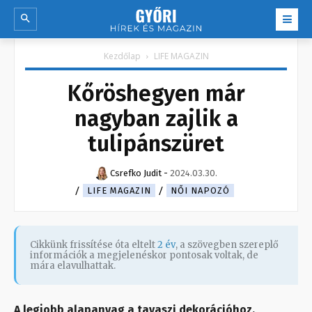
Kezdőlap
LIFE MAGAZIN
Kőröshegyen már
nagyban zajlik a
tulipánszüret
Csrefko Judit
-
2024.03.30.
LIFE MAGAZIN
NŐI NAPOZÓ
Cikkünk frissítése óta eltelt
2 év
, a szövegben szereplő
információk a megjelenéskor pontosak voltak, de
mára elavulhattak.
A legjobb alapanyag a tavaszi dekorációhoz.