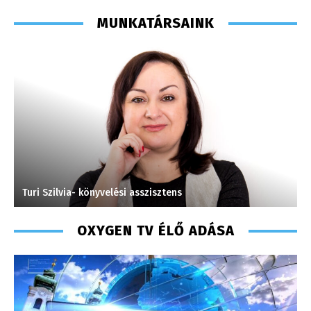
MUNKATÁRSAINK
Turi Szilvia- könyvelési asszisztens
S
OXYGEN TV ÉLŐ ADÁSA