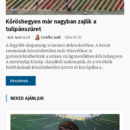
Kőröshegyen már nagyban zajlik a
tulipánszüret
Csrefko Judit
2024.03.30.
NŐI NAPOZÓ
A legjobb alapanyag a tavaszi dekorációhoz. A korai
tavasznak köszönhetően már Húsvétkor is
gyönyörködhetünk a színes virágmezőkben Kőröshegyen.
A növényfaj Közép-Ázsiából származik, és a törökök
hódításának köszönhetően jutott el Európába a...
Részletek...
NEKED AJÁNLJUK