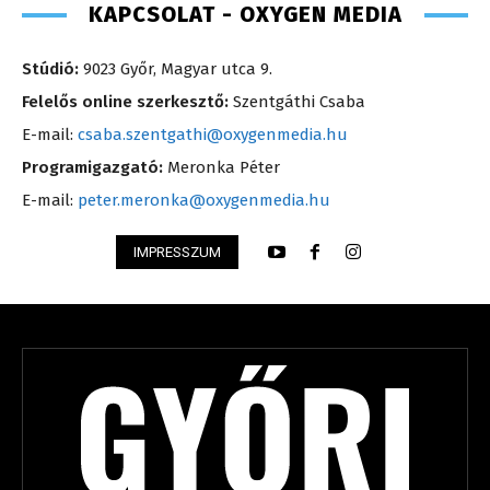
KAPCSOLAT - OXYGEN MEDIA
Stúdió:
9023 Győr, Magyar utca 9.
Felelős online szerkesztő:
Szentgáthi Csaba
E-mail:
csaba.szentgathi@oxygenmedia.hu
Programigazgató:
Meronka Péter
E-mail:
peter.meronka@oxygenmedia.hu
IMPRESSZUM