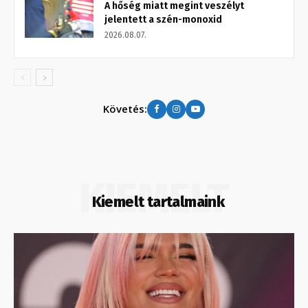
A hőség miatt megint veszélyt
jelentett a szén-monoxid
2026.08.07.
Követés:
KIEMELT
Kiemelt tartalmaink