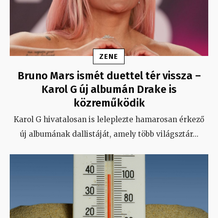
ZENE
Bruno Mars ismét duettel tér vissza –
Karol G új albumán Drake is
közreműködik
Karol G hivatalosan is leleplezte hamarosan érkező
új albumának dallistáját, amely több világsztár
...