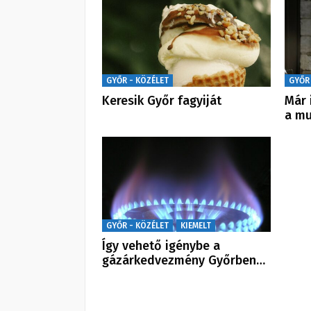
GYŐR - KÖZÉLET
GYŐR
Keresik Győr fagyiját
Már 
a mu
GYŐR - KÖZÉLET
KIEMELT
Így vehető igénybe a
gázárkedvezmény Győrben…