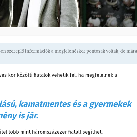
gben szereplő információk a megjelenéskor pontosak voltak, de már
es kor közötti fiatalok vehetik fel, ha megfelelnek a
álású, kamatmentes és a gyermekek
ény is jár.
el több mint háromszázezer fiatalt segíthet.