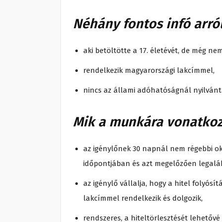
Néhány fontos infó arról
aki betöltötte a 17. életévét, de még nem
rendelkezik magyarországi lakcímmel,
nincs az állami adóhatóságnál nyilvánt
Mik a munkára vonatkozó
az igénylőnek 30 napnál nem régebbi oki
időpontjában és azt megelőzően legaláb
az igénylő vállalja, hogy a hitel folyós
lakcímmel rendelkezik és dolgozik,
rendszeres, a hiteltörlesztését lehetővé