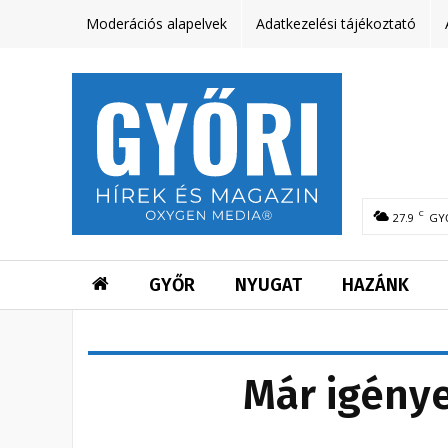
Moderációs alapelvek
Adatkezelési tájékoztató
C
27.9
GY
GYŐR
NYUGAT
HAZÁNK
Már igény