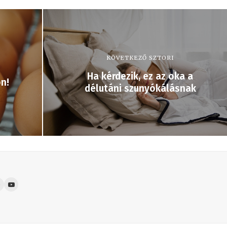
KÖVETKEZŐ SZTORI
Ha kérdezik, ez az oka a
n!
délutáni szunyókálásnak