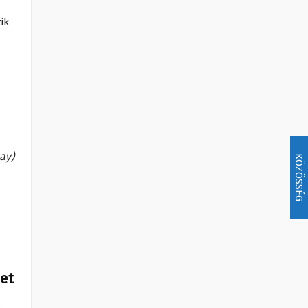
ik
bay)
KÖZÖSSÉG
het