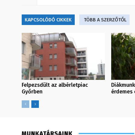
KAPCSOLÓDÓ CIKKEK
TÖBB A SZERZŐTŐL
Felpezsdült az albérletpiac
Diákmunka
Győrben
érdemes 
MUNKATÁRSAINK