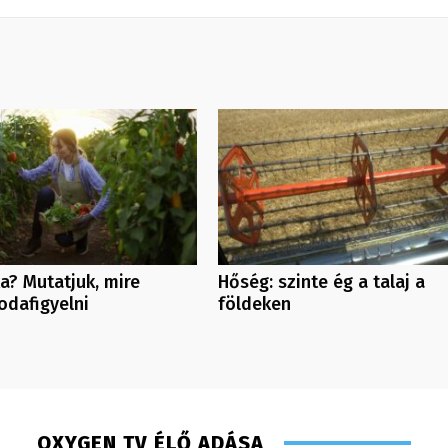
? Mutatjuk, mire
Hőség: szinte ég a talaj a
odafigyelni
földeken
OXYGEN TV ÉLŐ ADÁSA