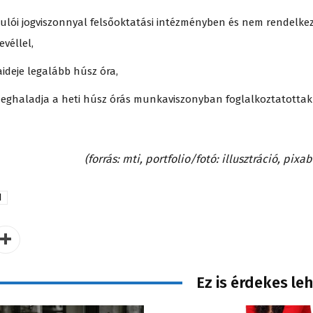
nulói jogviszonnyal felsőoktatási intézményben és nem rendelkez
véllel,
aideje legalább húsz óra,
 meghaladja a heti húsz órás munkaviszonyban foglalkoztatottak
(forrás: mti, portfolio/fotó: illusztráció, pixa
l
Ez is érdekes le