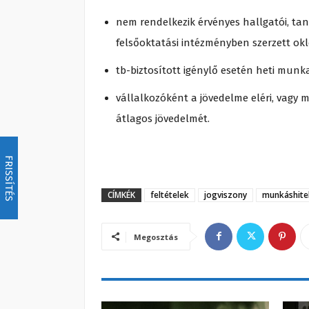
nem rendelkezik érvényes hallgatói, ta
felsőoktatási intézményben szerzett okle
tb-biztosított igénylő esetén heti munk
vállalkozóként a jövedelme eléri, vagy
átlagos jövedelmét.
FRISSÍTÉS
CÍMKÉK
feltételek
jogviszony
munkáshite
Megosztás