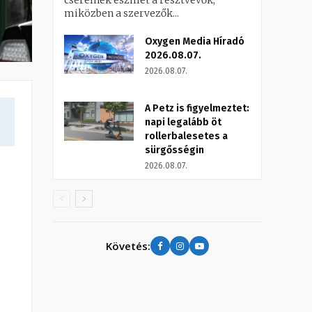
cserélnek eszmét a résztvevők,
miközben a szervezők...
Oxygen Media Híradó
2026.08.07.
2026.08.07.
A Petz is figyelmeztet:
a
napi legalább öt
rollerbalesetes a
sürgősségin
2026.08.07.
Követés: