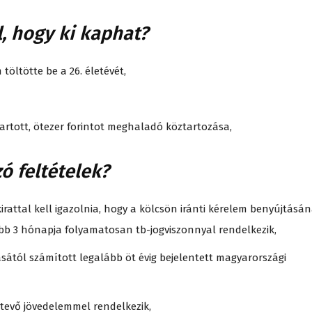
, hogy ki kaphat?
 töltötte be a 26. életévét,
artott, ötezer forintot meghaladó köztartozása,
 feltételek?
rattal kell igazolnia, hogy a kölcsön iránti kérelem benyújtásá
b 3 hónapja folyamatosan tb-jogviszonnyal rendelkezik,
ításától számított legalább öt évig bejelentett magyarországi
 tevő jövedelemmel rendelkezik,