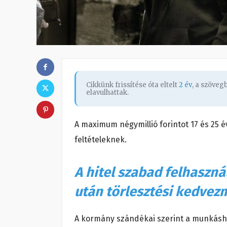
Cikkünk frissítése óta eltelt
2 év
, a szöve
elavulhattak.
A maximum négymillió forintot 17 és 25 év
feltételeknek.
A hitel szabad felhaszn
után törlesztési kedvezm
A kormány szándékai szerint a munkáshit