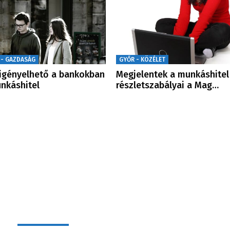
 - GAZDASÁG
GYŐR - KÖZÉLET
igényelhető a bankokban
Megjelentek a munkáshitel
nkáshitel
részletszabályai a Mag…