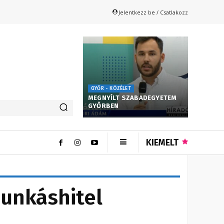
Jelentkezz be / Csatlakozz
GYŐR - KÖZÉLET
MEGNYÍLT SZABADEGYETEM
GYŐRBEN
KIEMELT
unkáshitel