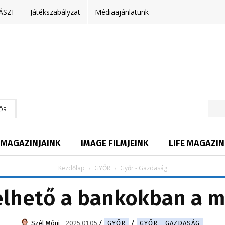
ÁSZF
Játékszabályzat
Médiaajánlatunk
ŐR
MAGAZINJAINK
IMAGE FILMJEINK
LIFE MAGAZIN
Kezdőlap
GYŐR
Győr - Gazdaság
elhető a bankokban a m
Szél Móni
-
2025.01.05.
GYŐR
GYŐR - GAZDASÁG