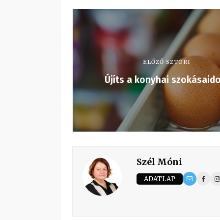
ELŐZŐ SZTORI
Újíts a konyhai szokásaido
Szél Móni
ADATLAP