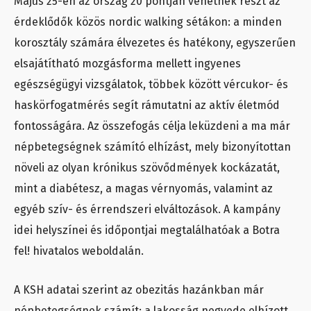
Május 25-én az ország 20 pontján vehetnek részt az
érdeklődők közös nordic walking sétákon: a minden
korosztály számára élvezetes és hatékony, egyszerűen
elsajátítható mozgásforma mellett ingyenes
egészségügyi vizsgálatok, többek között vércukor- és
haskörfogatmérés segít rámutatni az aktív életmód
fontosságára. Az összefogás célja leküzdeni a ma már
népbetegségnek számító elhízást, mely bizonyítottan
növeli az olyan krónikus szövődmények kockázatát,
mint a diabétesz, a magas vérnyomás, valamint az
egyéb szív- és érrendszeri elváltozások. A kampány
idei helyszínei és időpontjai megtalálhatóak a Botra
fel! hivatalos weboldalán.
A KSH adatai szerint az obezitás hazánkban már
népbetegségnek számít: a lakosság negyede elhízott,