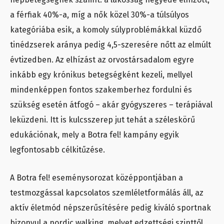
a férfiak 40%-a, míg a nők közel 30%-a túlsúlyos
kategóriába esik, a komoly súlyproblémákkal küzdő
tinédzserek aránya pedig 4,5-szeresére nőtt az elmúlt
évtizedben. Az elhízást az orvostársadalom egyre
inkább egy krónikus betegségként kezeli, mellyel
mindenképpen fontos szakemberhez fordulni és
szükség esetén átfogó – akár gyógyszeres – terápiával
leküzdeni. Itt is kulcsszerep jut tehát a széleskörű
edukációnak, mely a Botra fel! kampány egyik
legfontosabb célkitűzése.
A Botra fel! eseménysorozat középpontjában a
testmozgással kapcsolatos szemléletformálás áll, az
aktív életmód népszerűsítésére pedig kiváló sportnak
bizonyul a nordic walking, melyet edzettségi szinttől,