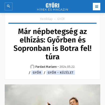
Kezdőlap
GYŐR
Már népbetegség az
elhízás: Győrben és
Sopronban is Botra fel!
túra
Pardavi Mariann
-
2024.05.22.
GYŐR
GYŐR - KÖZÉLET