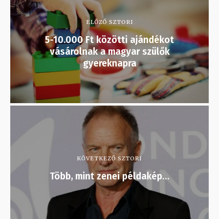
ELŐZŐ SZTORI
5-10.000 Ft közötti ajándékot
vásárolnak a magyar szülők
gyereknapra
KÖVETKEZŐ SZTORI
Több, mint zenei példakép…