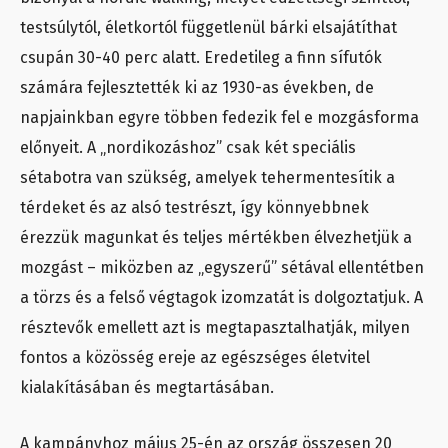
testsúlytól, életkortól függetlenül bárki elsajátíthat
csupán 30-40 perc alatt. Eredetileg a finn sífutók
számára fejlesztették ki az 1930-as években, de
napjainkban egyre többen fedezik fel e mozgásforma
előnyeit. A „nordikozáshoz” csak két speciális
sétabotra van szükség, amelyek tehermentesítik a
térdeket és az alsó testrészt, így könnyebbnek
érezzük magunkat és teljes mértékben élvezhetjük a
mozgást – miközben az „egyszerű” sétával ellentétben
a törzs és a felső végtagok izomzatát is dolgoztatjuk. A
résztevők emellett azt is megtapasztalhatják, milyen
fontos a közösség ereje az egészséges életvitel
kialakításában és megtartásában.
A kampányhoz május 25-én az ország összesen 20