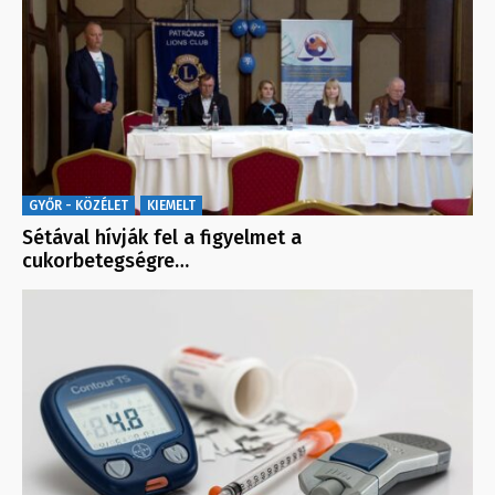
GYŐR - KÖZÉLET
KIEMELT
Sétával hívják fel a figyelmet a
cukorbetegségre…