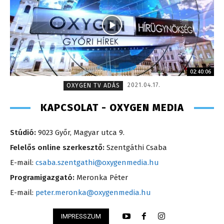
02:40:06
2021.04.17.
OXYGEN TV ADÁS
KAPCSOLAT - OXYGEN MEDIA
Stúdió:
9023 Győr, Magyar utca 9.
Felelős online szerkesztő:
Szentgáthi Csaba
E-mail:
csaba.szentgathi@oxygenmedia.hu
Programigazgató:
Meronka Péter
E-mail:
peter.meronka@oxygenmedia.hu
IMPRESSZUM