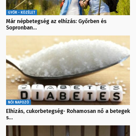
GYŐR - KÖZÉLET
Már népbetegség az elhízás: Győrben és
Sopronban…
NŐI NAPOZÓ
Elhízás, cukorbetegség- Rohamosan nő a betegek
s…