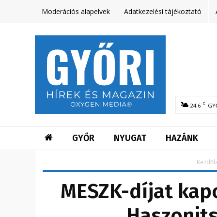
Moderációs alapelvek
Adatkezelési tájékoztató
C
24.6
GY
GYŐR
NYUGAT
HAZÁNK
Kezdől
MESZK-díjat kapo
Haszonits