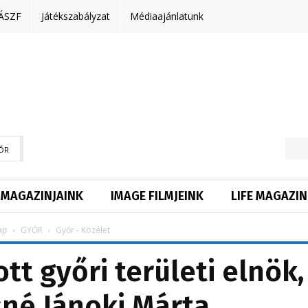
ÁSZF
Játékszabályzat
Médiaajánlatunk
ŐR
MAGAZINJAINK
IMAGE FILMJEINK
LIFE MAGAZIN
ap
GYŐR
Győr - Közélet
tt győri területi elnök,
né Jánoki Márta