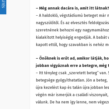
– Még annak dacára is, amit itt látnak
– A haldokló, végstádiumú beteget már ne
nagyszülőtől. És az elvesztés feldolgoz
szeretnének behozni egy nagymamához pél
kialakított helyiségig engedjük. A babá
kapott ettől, hogy szavakban is nehéz 
– Önöknek is erőt ad, amikor látják, h
jobban vigyáznak erre a betegre, még
– Itt tényleg csak „szeretett beteg” van
betegsége gyógyíthatatlan. Jön a beteg, 
újra kezelést kap és talán újra jobban le
végén már ismerjük a családi viszonyait,
válunk. De ha nem így lenne, nem végez