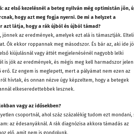
á: az első kezelésnél a beteg nyilván még optimistán jön, 
nak, hogy azt meg fogja nyerni. De mi a helyzet a
azt látja, hogy a rák újból és újból támad?
 jönnek az eredmények, amelyek ezt alá is támasztják. Eltel
nat. Ők ekkor roppannak meg másodszor. És bár az, aki ide jö
 első kiújulásnál vagy áttét megjelenésénél nagyobb lelki
él is jók az eredmények, és mégis meg kell harmadszor jelen
ő erő. Ez engem is meglepett, mert a pályámat nem ezen az
ról hívtak, és onnan nézve úgy képzeltem, hogy a betegek
annál elkeseredettebbek lesznek.
alokban vagy az idősekben?
gyetlen csoportnál, ahol száz százalékig tudom ezt mondani, 
ottam: az édesanyáknál. A rák diagnózisa akkora támadás az
hoz elő, amit nem is gondolunk.