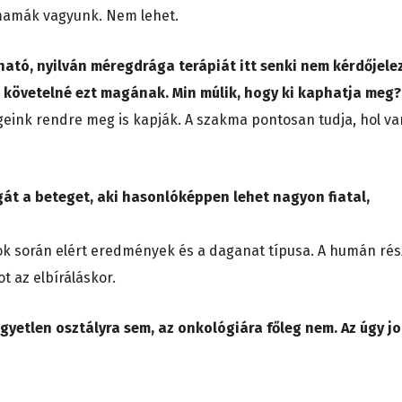
mamák vagyunk. Nem lehet.
ató, nyilván méregdrága terápiát itt senki nem kérdőjele
 követelné ezt magának. Min múlik, hogy ki kaphatja meg
egeink rendre meg is kapják. A szakma pontosan tudja, hol va
gát a beteget, aki hasonlóképpen lehet nagyon fiatal,
ok során elért eredmények és a daganat típusa. A humán rés
t az elbíráláskor.
yetlen osztályra sem, az onkológiára főleg nem. Az úgy j