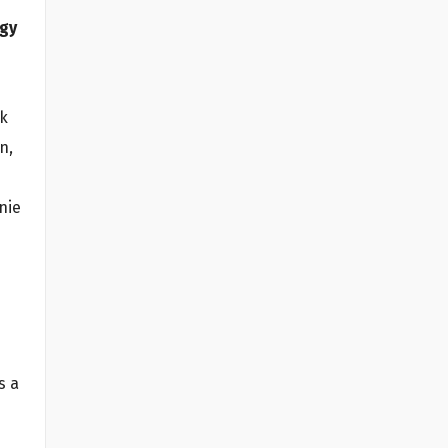
úgy
ik
n,
nie
s a