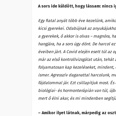
A sors ide küldött, hogy lássam: nincs
Egy fiatal anyát több éve kezelünk, amiko
kicsi gyerekei. Odabújnak az anyukájukho
a gyerekek, ő akkor is olvas – magnóra, 
hangjára, ha a sors úgy dönt. De harcol e
éveiben járt. A Covid elején esett túl az 
már az első kontrollvizsgálat után, tehát 
folyamatosan kap kezeléseket, mindent, 
ismer. Agresszív daganattal harcolunk, mo
fájdalommal jár. Ezt csillapítjuk most. És
biológiai- és hormonterápián van túl, újb
mert ő élni akar, és mi mindenben segítj
– Amikor ilyet látnak, márpedig az oszt