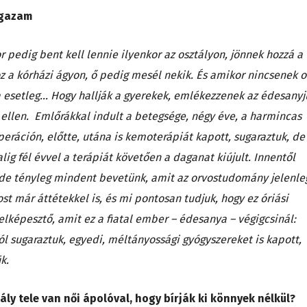
 igazam
r pedig bent kell lennie ilyenkor az osztályon, jönnek hozzá a
z a kórházi ágyon, ő pedig mesél nekik. És amikor nincsenek o
ha esetleg… Hogy hallják a gyerekek, emlékezzenek az édesanyj
z ellen. Emlőrákkal indult a betegsége, négy éve, a harmincas
operáción, előtte, utána is kemoterápiát kapott, sugaraztuk, de
alig fél évvel a terápiát követően a daganat kiújult. Innentől
de tényleg mindent bevetünk, amit az orvostudomány jelenle
st már áttétekkel is, és mi pontosan tudjuk, hogy ez óriási
 elképesztő, amit ez a fiatal ember – édesanya – végigcsinál:
ól sugaraztuk, egyedi, méltányossági gyógyszereket is kapott,
ük.
ály tele van női ápolóval, hogy bírják ki könnyek nélkül?