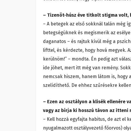
– Tizenöt-húsz éve titkolt stigma volt,
– A betegek az első sokknál talán még íg
betegségüknek és megismerik az esélyeke
daganatos – és rajtuk kívül még a pszichi
lifttel, és kérdezte, hogy hová megyek. Az
kerülnöm!” – mondta. Én pedig azt válas
ide jöhet, mert itt még van remény. Sok
nemcsak hiszem, hanem látom is, hogy a
szelídíthető. De ehhez szűrésekre kellen
– Ezen az osztályon a klisék ellenére v
vagy az bírja ki hosszú távon az itteni
– Kell hozzá egyfajta habitus, de azt el 
nyugalmazott osztályvezető főorvos) olya