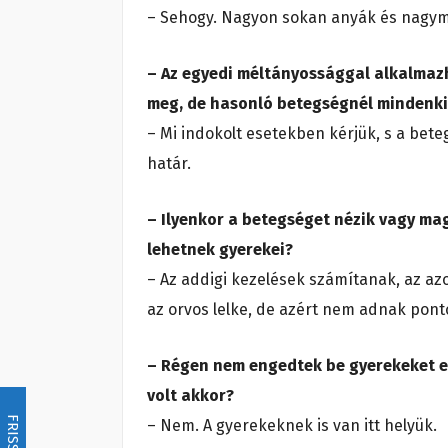
– Sehogy. Nagyon sokan anyák és nagy
– Az egyedi méltányossággal alkalmazh
meg, de hasonló betegségnél mindenki
– Mi indokolt esetekben kérjük, s a bet
határ.
– Ilyenkor a betegséget nézik vagy ma
lehetnek gyerekei?
– Az addigi kezelések számítanak, az az
az orvos lelke, de azért nem adnak ponto
– Régen nem engedtek be gyerekeket eg
volt akkor?
FRISSÍTÉS
– Nem. A gyerekeknek is van itt helyük.