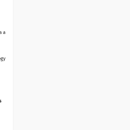
a a
ogy
s