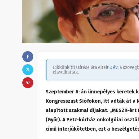
Cikkünk frissítése óta eltelt
2 év
, a szöve
elavulhattak.
Szeptember 6-án ünnepélyes keretek k
Kongresszust Siófokon, itt adták át a
alapított szakmai díjakat. „MESZK-ért 
(Győr). A Petz-kórház onkolgóiai osztá
című interjúkötetben, ezt a beszélgeté