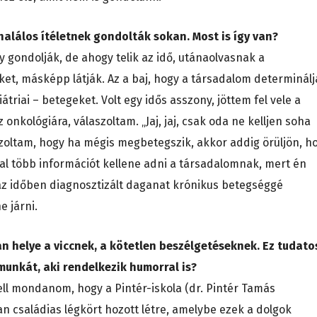
 halálos ítéletnek gondolták sokan. Most is így van?
y gondolják, de ahogy telik az idő, utánaolvasnak a
t, másképp látják. Az a baj, hogy a társadalom determinálj
átriai – betegeket. Volt egy idős asszony, jöttem fel vele a
 onkológiára, válaszoltam. „Jaj, jaj, csak oda ne kelljen soha
zoltam, hogy ha mégis megbetegszik, akkor addig örüljön, h
kal több információt kellene adni a társadalomnak, mert én
z időben diagnosztizált daganat krónikus betegséggé
e járni.
an helye a viccnek, a kötetlen beszélgetéseknek. Ez tudato
 munkát, aki rendelkezik humorral is?
kell mondanom, hogy a Pintér-iskola (dr. Pintér Tamás
n családias légkört hozott létre, amelybe ezek a dolgok