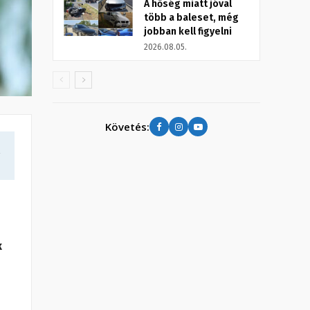
A hőség miatt jóval
több a baleset, még
jobban kell figyelni
2026.08.05.
Követés:
a
k