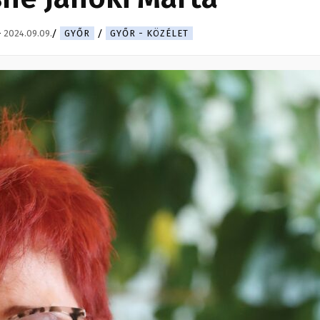
-
2024.09.09.
GYŐR
GYŐR - KÖZÉLET