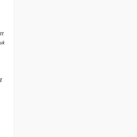
tt
uk
g