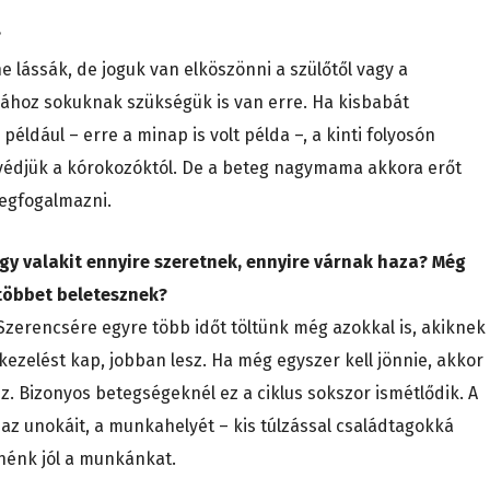
?
 lássák, de joguk van elköszönni a szülőtől vagy a
ásához sokuknak szükségük is van erre. Ha kisbabát
dául – erre a minap is volt példa –, a kinti folyosón
t védjük a kórokozóktól. De a beteg nagymama akkora erőt
megfogalmazni.
ogy valakit ennyire szeretnek, ennyire várnak haza? Még
 többet beletesznek?
. Szerencsére egyre több időt töltünk még azokkal is, akiknek
kezelést kap, jobban lesz. Ha még egyszer kell jönnie, akkor
sz. Bizonyos betegségeknél ez a ciklus sokszor ismétlődik. A
 az unokáit, a munkahelyét – kis túlzással családtagokká
nénk jól a munkánkat.