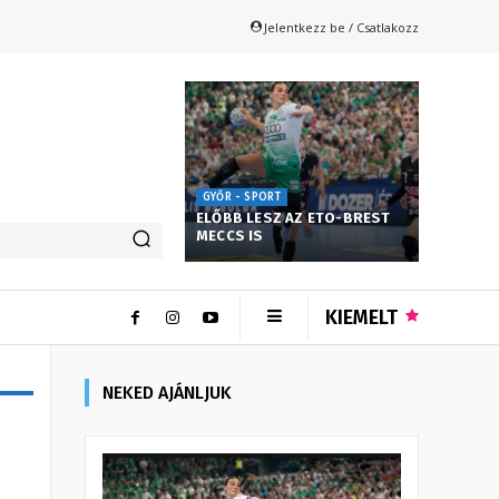
Jelentkezz be / Csatlakozz
GYŐR - SPORT
ELŐBB LESZ AZ ETO-BREST
MECCS IS
KIEMELT
NEKED AJÁNLJUK