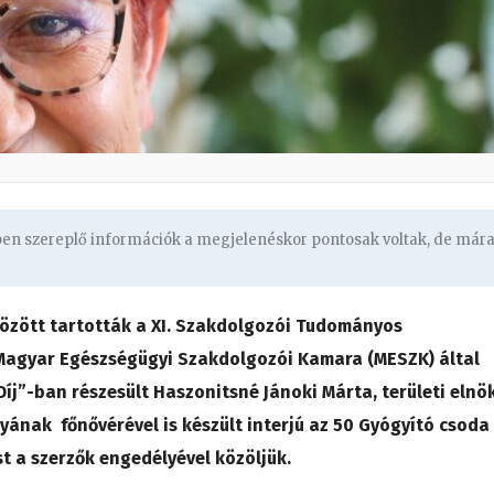
gben szereplő információk a megjelenéskor pontosak voltak, de már
özött tartották a XI. Szakdolgozói Tudományos
 Magyar Egészségügyi Szakdolgozói Kamara (MESZK) által
Díj”-ban részesült Haszonitsné Jánoki Márta, területi elnö
lyának főnővérével is készült interjú az 50 Gyógyító csoda
st a szerzők engedélyével közöljük.