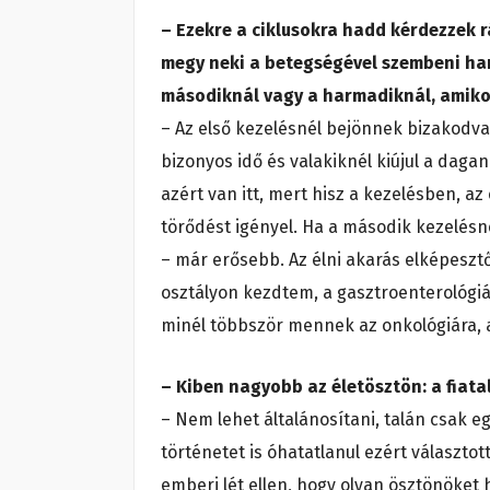
– Ezekre a ciklusokra hadd kérdezzek r
megy neki a betegségével szembeni harc
másodiknál vagy a harmadiknál, amikor 
– Az első kezelésnél bejönnek bizakodva,
bizonyos idő és valakiknél kiújul a daga
azért van itt, mert hisz a kezelésben, az
törődést igényel. Ha a második kezelésn
– már erősebb. Az élni akarás elképeszt
osztályon kezdtem, a gasztroenterológiá
minél többször mennek az onkológiára, 
– Kiben nagyobb az életösztön: a fiat
– Nem lehet általánosítani, talán csak e
történetet is óhatatlanul ezért választ
emberi lét ellen, hogy olyan ösztönöket 