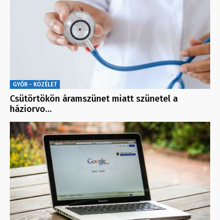
GYŐR - KÖZÉLET
Csütörtökön áramszünet miatt szünetel a
háziorvo…