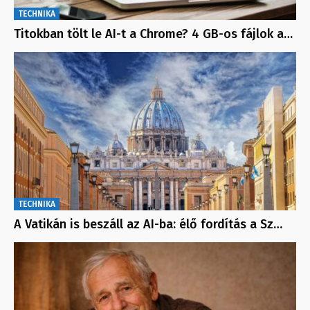
TECHNIKA
Titokban tölt le AI-t a Chrome? 4 GB-os fájlok a…
TECHNIKA
A Vatikán is beszáll az AI-ba: élő fordítás a Sz…