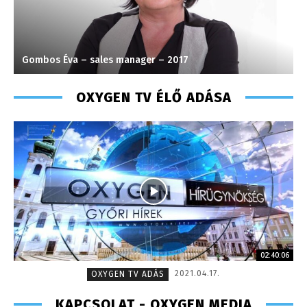
Gombos Éva – sales manager – 2017
T
OXYGEN TV ÉLŐ ADÁSA
02:40:06
2021.04.17.
OXYGEN TV ADÁS
KAPCSOLAT - OXYGEN MEDIA