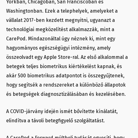
Yorkban, Chicagóban, San Franciscoban és
Washingtonban. Ezek a telephelyek, amelyeket a
vállalat 2017-ben kezdett megnyitni, ugyanazt a
technológiai megközelítést alkalmazzák, mint a
CarePod. Mindazonáltal úgy néznek ki, mint egy
hagyományos egészségügyi intézmény, amely
összeolvadt egy Apple Store-ral. Az első alkalommal a
betegek teljes biometrikus kiértékelést kapnak, és
akár 500 biometrikus adatpontot is összegyűjtenek,
hogy segítsék a rendszereket a különböző állapotok
és betegségek diagnosztizálásában és kezelésében.
A COVID-járvány idején ismét bővítette kínálatát,
elindítva a távoli betegfigyelő szolgáltatást.
A CarePod a Forward múltbeli tudását egyesíti, hogy