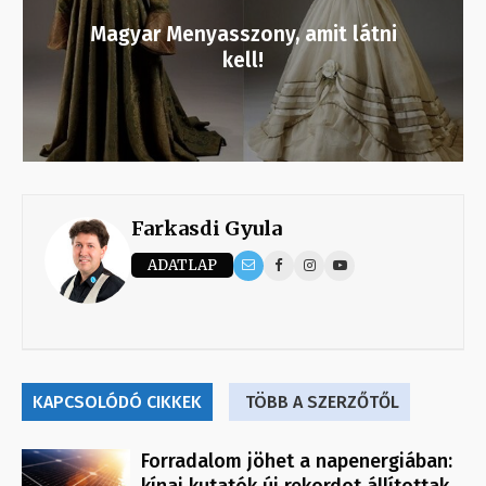
Magyar Menyasszony, amit látni
kell!
Farkasdi Gyula
ADATLAP
KAPCSOLÓDÓ CIKKEK
TÖBB A SZERZŐTŐL
Forradalom jöhet a napenergiában:
kínai kutatók új rekordot állítottak