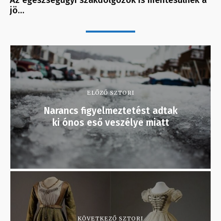
jö…
ELŐZŐ SZTORI
Narancs figyelmeztetést adtak
ki ónos eső veszélye miatt
KÖVETKEZŐ SZTORI