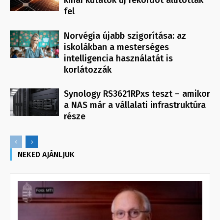
fel
Norvégia újabb szigorítása: az
iskolákban a mesterséges
intelligencia használatát is
korlátozzák
Synology RS3621RPxs teszt – amikor
a NAS már a vállalati infrastruktúra
része
NEKED AJÁNLJUK