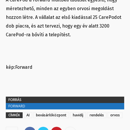
méretezhető, minden az egyben orvosi megoldást
hozzon létre. A vállalat az első kiadással 25 CarePodot
dob piacra, és azt tervezi, hogy egy év alatt 3200
CarePod-ra bővíti a telepítést.
kép:Forward
FORRÁS
FORWARD
CÍMKÉK
AI
bevásárlóközpont
havidíj
rendelés
orvos