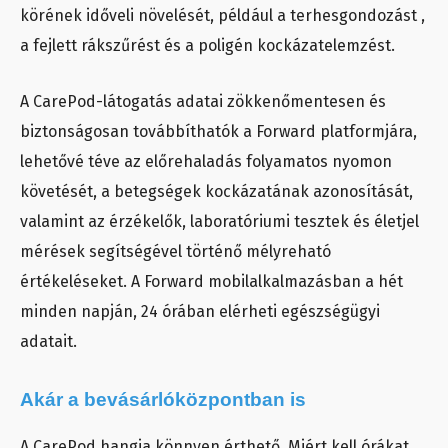
körének időveli növelését, például a terhesgondozást ,
a fejlett rákszűrést és a poligén kockázatelemzést.
A CarePod-látogatás adatai zökkenőmentesen és
biztonságosan továbbíthatók a Forward platformjára,
lehetővé téve az előrehaladás folyamatos nyomon
követését, a betegségek kockázatának azonosítását,
valamint az érzékelők, laboratóriumi tesztek és életjel
mérések segítségével történő mélyreható
értékeléseket. A Forward mobilalkalmazásban a hét
minden napján, 24 órában elérheti egészségügyi
adatait.
Akár a bevásárlóközpontban is
A CarePod hangja könnyen érthető. Miért kell órákat