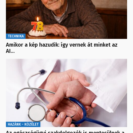
TECHNIKA
Amikor a kép hazudik: így vernek át minket az
AI…
HAZÁNK - KÖZÉLET
Az egészségügyi szakdolgozók is mentesülnek a