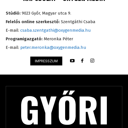
Stúdió:
9023 Győr, Magyar utca 9.
Felelős online szerkesztő:
Szentgáthi Csaba
E-mail:
csaba.szentgathi@oxygenmedia.hu
Programigazgató:
Meronka Péter
E-mail:
peter.meronka@oxygenmedia.hu
IMPRESSZUM