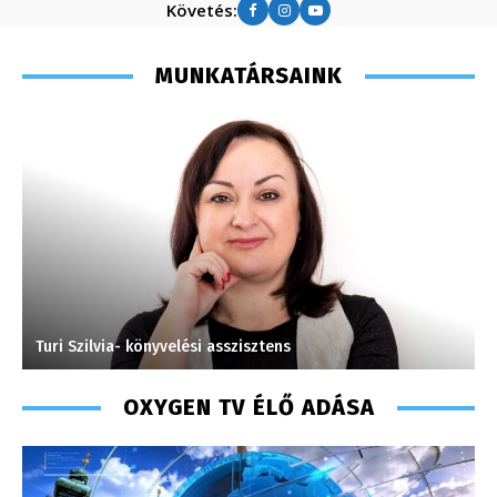
Követés:
MUNKATÁRSAINK
Turi Szilvia- könyvelési asszisztens
P
OXYGEN TV ÉLŐ ADÁSA