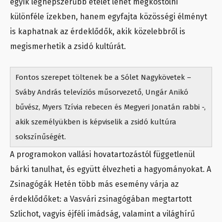
egyik legnépszerűbb ételét lehet megkóstolni
különféle ízekben, hanem egyfajta közösségi élményt
is kaphatnak az érdeklődők, akik közelebbről is
megismerhetik a zsidó kultúrát.
Fontos szerepet töltenek be a Sólet Nagykövetek –
Sváby András televíziós műsorvezető, Ungár Anikó
bűvész, Myers Tzívia rebecen és Megyeri Jonatán rabbi -,
akik személyükben is képviselik a zsidó kultúra
sokszínűségét.
A programokon vallási hovatartozástól függetlenül
bárki tanulhat, és együtt élvezheti a hagyományokat. A
Zsinagógák Hetén több más esemény várja az
érdeklődőket: a Vasvári zsinagógában megtartott
Szlichot, vagyis éjféli imádság, valamint a világhírű