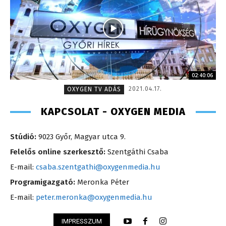
02:40:06
2021.04.17.
OXYGEN TV ADÁS
KAPCSOLAT - OXYGEN MEDIA
Stúdió:
9023 Győr, Magyar utca 9.
Felelős online szerkesztő:
Szentgáthi Csaba
E-mail:
csaba.szentgathi@oxygenmedia.hu
Programigazgató:
Meronka Péter
E-mail:
peter.meronka@oxygenmedia.hu
IMPRESSZUM