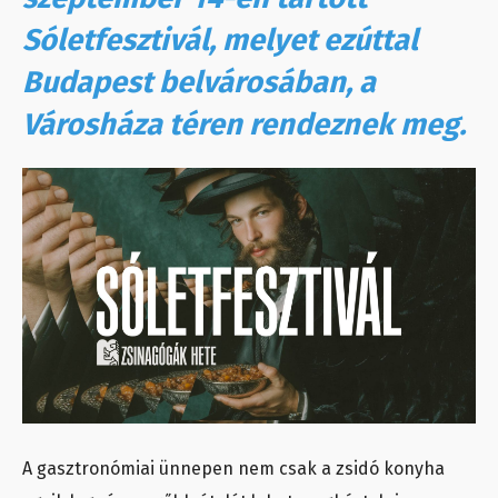
Sóletfesztivál, melyet ezúttal
Budapest belvárosában, a
Városháza téren rendeznek meg.
A gasztronómiai ünnepen nem csak a zsidó konyha