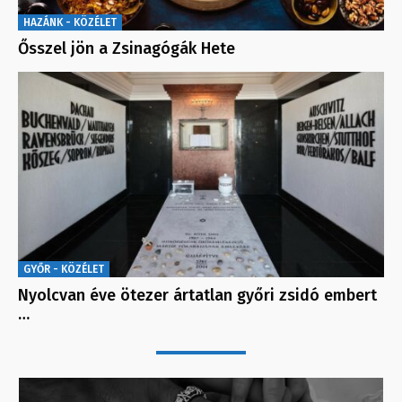
HAZÁNK - KÖZÉLET
Ősszel jön a Zsinagógák Hete
GYŐR - KÖZÉLET
Nyolcvan éve ötezer ártatlan győri zsidó embert
…