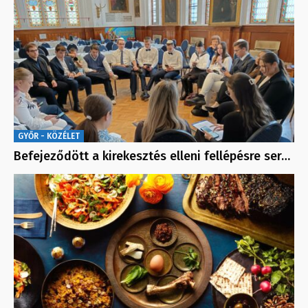
GYŐR - KÖZÉLET
Befejeződött a kirekesztés elleni fellépésre ser…