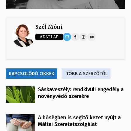
Szél Móni
ADATLAP
KAPCSOLÓDÓ CIKKEK
TÖBB A SZERZŐTŐL
Sáskaveszély: rendkívüli engedély a
növényvédő szerekre
A hőségben is segítő kezet nyújt a
Máltai Szeretetszolgálat