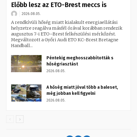
Előbb lesz az ETO-Brest meccs is
2026.08.05.
A rendkívüli hőség miatt kialakult energiaellátási
helyzetre reagálva másfél órával korábban rendezik
augusztus 7-i ETO–Brest felkészülési mérkőzést.
Megváltozott a Győri Audi ETO KC–Brest Bretagne
Handball...
Péntekig meghosszabbították s
hőségriasztást
2026.08.05.
A hőség miatt jóval több a baleset,
még jobban kell figyelni
2026.08.05.