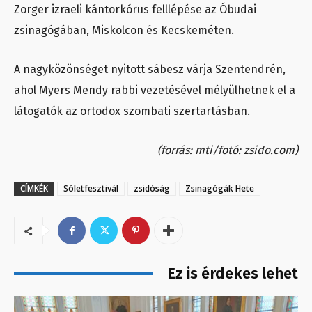
Zorger izraeli kántorkórus felllépése az Óbudai
zsinagógában, Miskolcon és Kecskeméten.
A nagyközönséget nyitott sábesz várja Szentendrén,
ahol Myers Mendy rabbi vezetésével mélyülhetnek el a
látogatók az ortodox szombati szertartásban.
(forrás: mti/fotó: zsido.com)
CÍMKÉK
Sóletfesztivál
zsidóság
Zsinagógák Hete
Ez is érdekes lehet