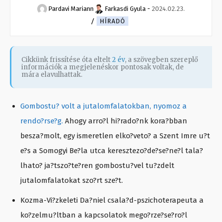
Pardavi Mariann
Farkasdi Gyula
-
2024.02.23.
HÍRADÓ
Cikkünk frissítése óta eltelt
2 év
, a szövegben szereplő
információk a megjelenéskor pontosak voltak, de
mára elavulhattak.
Gombostu? volt a jutalomfalatokban, nyomoz a
rendo?rse?g.
Ahogy arro?l hi?rado?nk kora?bban
besza?molt, egy ismeretlen elko?veto? a Szent Imre u?t
e?s a Somogyi Be?la utca keresztezo?de?se?ne?l tala?
lhato? ja?tszo?te?ren gombostu?vel tu?zdelt
jutalomfalatokat szo?rt sze?t.
Kozma-Vi?zkeleti Da?niel csala?d-pszichoterapeuta a
ko?zelmu?ltban a kapcsolatok mego?rze?se?ro?l