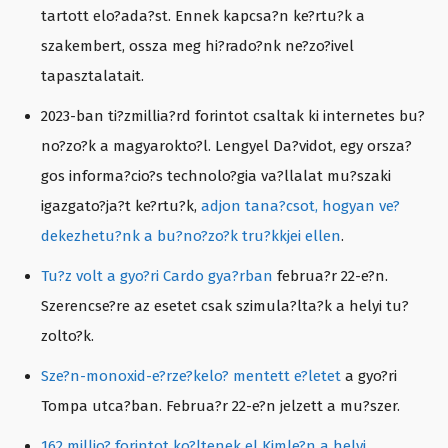
tartott elo?ada?st. Ennek kapcsa?n ke?rtu?k a
szakembert, ossza meg hi?rado?nk ne?zo?ivel
tapasztalatait.
2023-ban ti?zmillia?rd forintot csaltak ki internetes bu?
no?zo?k a magyarokto?l. Lengyel Da?vidot, egy orsza?
gos informa?cio?s technolo?gia va?llalat mu?szaki
igazgato?ja?t ke?rtu?k,
adjon tana?csot, hogyan ve?
dekezhetu?nk a bu?no?zo?k tru?kkjei ellen
.
Tu?z volt a gyo?ri Cardo gya?rban
februa?r 22-e?n.
Szerencse?re az esetet csak szimula?lta?k a helyi tu?
zolto?k.
Sze?n-monoxid-e?rze?kelo? mentett e?letet
a gyo?ri
Tompa utca?ban. Februa?r 22-e?n jelzett a mu?szer.
162 millio? forintot ko?ltenek el Kimle?n a helyi