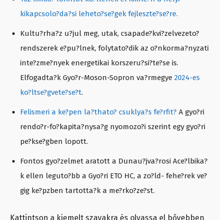
kikapcsolo?da?si leheto?se?gek fejleszte?se?re.
Kultu?rha?z u?jul meg, utak, csapade?kvi?zelvezeto?
rendszerek e?pu?lnek, folytato?dik az o?nkorma?nyzati
inte?zme?nyek energetikai korszeru?si?te?se is.
Elfogadta?k Gyo?r-Moson-Sopron va?rmegye
2024-es
ko?ltse?gvete?se?t
.
Felismeri a ke?pen la?thato? csuklya?s fe?rfit?
A gyo?ri
rendo?r-fo?kapita?nysa?g nyomozo?i szerint egy gyo?ri
pe?kse?gben lopott.
Fontos gyo?zelmet aratott a Dunau?jva?rosi Ace?lbika?
k ellen leguto?bb a Gyo?ri ETO HC, a zo?ld- fehe?rek ve?
gig ke?pzben tartotta?k a me?rko?ze?st.
Kattintson a kiemelt szavakra és olvassa el bővebben