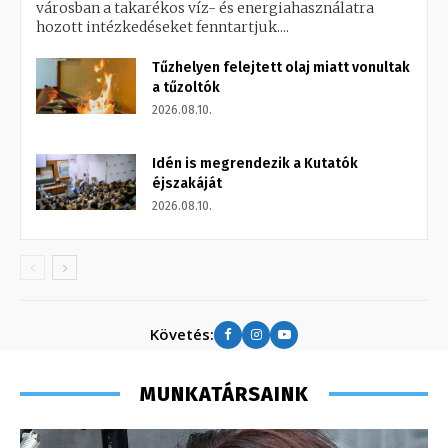
városban a takarékos víz- és energiahasználatra
hozott intézkedéseket fenntartjuk....
Tűzhelyen felejtett olaj miatt vonultak
a tűzoltók
2026.08.10.
Idén is megrendezik a Kutatók
éjszakáját
2026.08.10.
Követés:
MUNKATÁRSAINK