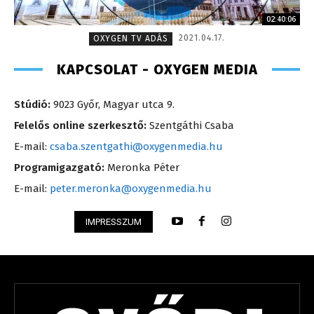
02:40:06
2021.04.17.
OXYGEN TV ADÁS
KAPCSOLAT - OXYGEN MEDIA
Stúdió:
9023 Győr, Magyar utca 9.
Felelős online szerkesztő:
Szentgáthi Csaba
E-mail:
csaba.szentgathi@oxygenmedia.hu
Programigazgató:
Meronka Péter
E-mail:
peter.meronka@oxygenmedia.hu
IMPRESSZUM