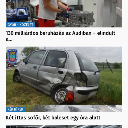
GYŐR - KÖZÉLET
130 milliárdos beruházás az Audiban – elindult
a…
KÉK HÍREK
Két ittas sofőr, két baleset egy óra alatt