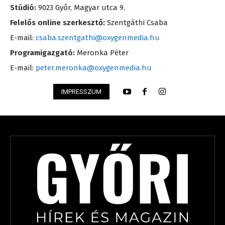
Stúdió:
9023 Győr, Magyar utca 9.
Felelős online szerkesztő:
Szentgáthi Csaba
E-mail:
csaba.szentgathi@oxygenmedia.hu
Programigazgató:
Meronka Péter
E-mail:
peter.meronka@oxygenmedia.hu
IMPRESSZUM