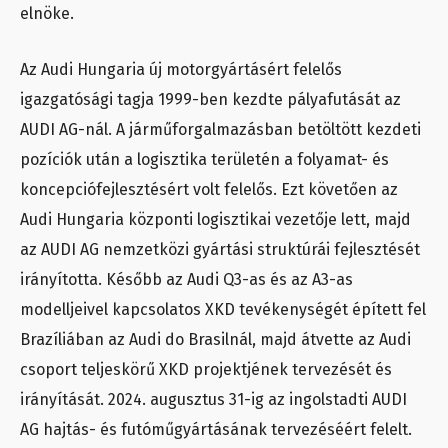
elnöke.
Az Audi Hungaria új motorgyártásért felelős
igazgatósági tagja 1999-ben kezdte pályafutását az
AUDI AG-nál. A járműforgalmazásban betöltött kezdeti
pozíciók után a logisztika területén a folyamat- és
koncepciófejlesztésért volt felelős. Ezt követően az
Audi Hungaria központi logisztikai vezetője lett, majd
az AUDI AG nemzetközi gyártási struktúrái fejlesztését
irányította. Később az Audi Q3-as és az A3-as
modelljeivel kapcsolatos XKD tevékenységét épített fel
Brazíliában az Audi do Brasilnál, majd átvette az Audi
csoport teljeskörű XKD projektjének tervezését és
irányítását. 2024. augusztus 31-ig az ingolstadti AUDI
AG hajtás- és futóműgyártásának tervezéséért felelt.