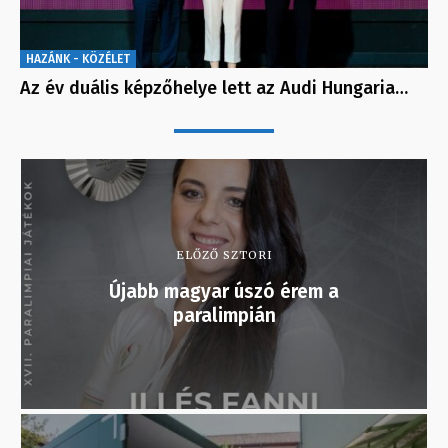
HAZÁNK - KÖZÉLET
Az év duális képzőhelye lett az Audi Hungaria…
ELŐZŐ SZTORI
Újabb magyar úszó érem a
paralimpián