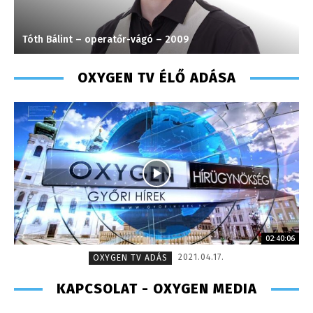
Tóth Bálint – operatőr-vágó – 2009
S
OXYGEN TV ÉLŐ ADÁSA
02:40:06
2021.04.17.
OXYGEN TV ADÁS
KAPCSOLAT - OXYGEN MEDIA