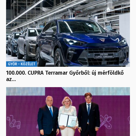
GYŐR - KÖZÉLET
100.000. CUPRA Terramar Győrből: új mérföldkő
az…