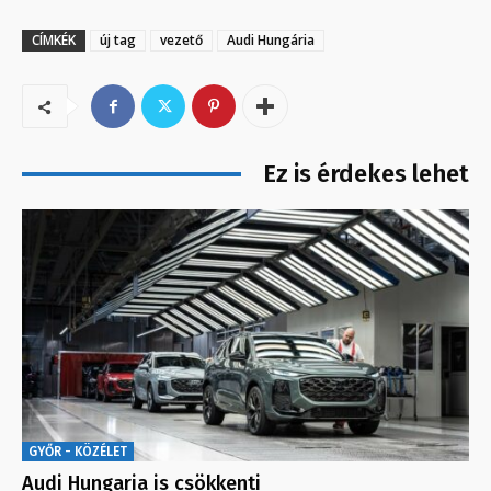
CÍMKÉK
új tag
vezető
Audi Hungária
Ez is érdekes lehet
GYŐR - KÖZÉLET
Audi Hungaria is csökkenti