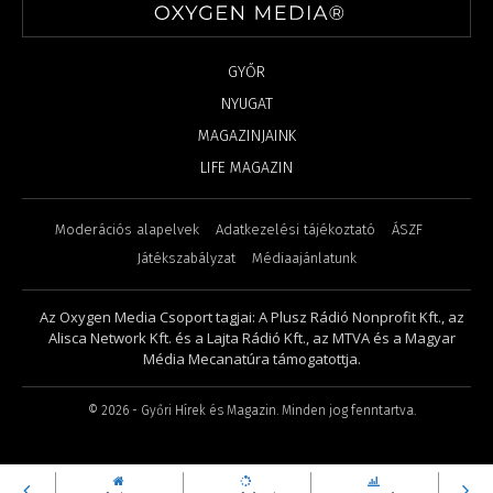
GYŐR
NYUGAT
MAGAZINJAINK
LIFE MAGAZIN
Moderációs alapelvek
Adatkezelési tájékoztató
ÁSZF
Játékszabályzat
Médiaajánlatunk
Az Oxygen Media Csoport tagjai: A Plusz Rádió Nonprofit Kft., az
Alisca Network Kft. és a Lajta Rádió Kft., az MTVA és a Magyar
Média Mecanatúra támogatottja.
©
2026
- Győri Hírek és Magazin. Minden jog fenntartva.