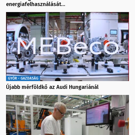
energiafelhasználását…
GYŐR - GAZDASÁG
Újabb mérföldkő az Audi Hungariánál