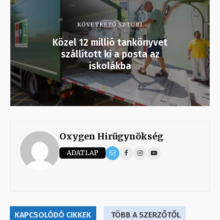
KÖVETKEZŐ SZTORI
Közel 12 millió tankönyvet
szállított ki a posta az
iskolákba
Oxygen Hirügynökség
ADATLAP
KAPCSOLÓDÓ CIKKEK
TÖBB A SZERZŐTŐL