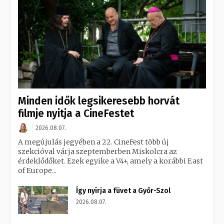
Minden idők legsikeresebb horvát
filmje nyitja a CineFestet
2026.08.07.
A megújulás jegyében a 22. CineFest több új
szekcióval várja szeptemberben Miskolcra az
érdeklődőket. Ezek egyike a V4+, amely a korábbi East
of Europe...
Így nyírja a füvet a Győr-Szol
2026.08.07.