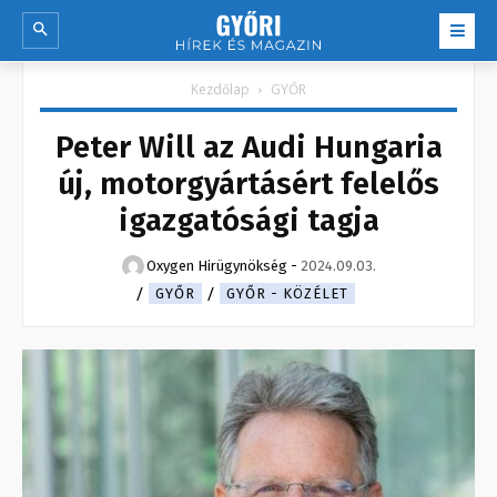
Kezdőlap
GYŐR
Peter Will az Audi Hungaria
új, motorgyártásért felelős
igazgatósági tagja
Oxygen Hirügynökség
-
2024.09.03.
GYŐR
GYŐR - KÖZÉLET