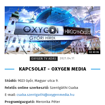
02:40:06
2021.04.17.
OXYGEN TV ADÁS
KAPCSOLAT - OXYGEN MEDIA
Stúdió:
9023 Győr, Magyar utca 9.
Felelős online szerkesztő:
Szentgáthi Csaba
E-mail:
csaba.szentgathi@oxygenmedia.hu
Programigazgató:
Meronka Péter