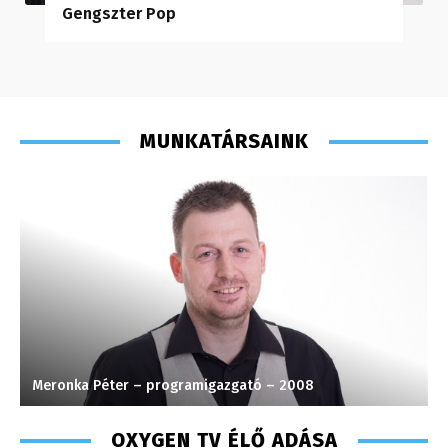
Gengszter Pop
MUNKATÁRSAINK
Turi Szilvia- könyvelési asszisztens – 2020
T
OXYGEN TV ÉLŐ ADÁSA