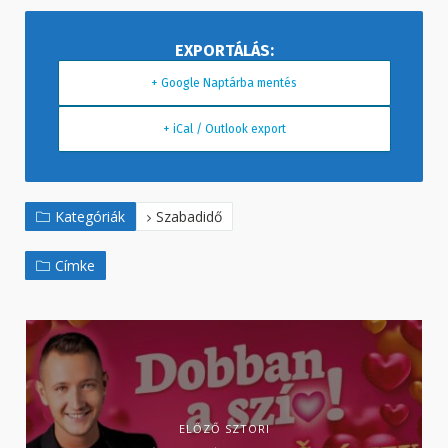
+ Google Naptárba mentés
+ iCal / Outlook export
Kategóriák
Szabadidő
Címke
ELŐZŐ SZTORI