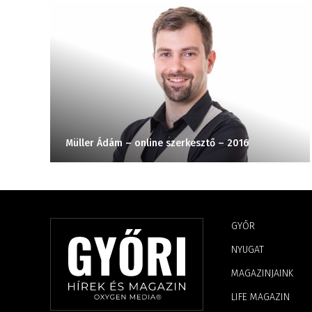
Müller Ádám – online szerkesztő – 2016
GYŐR
NYUGAT
MAGAZINJAINK
LIFE MAGAZIN