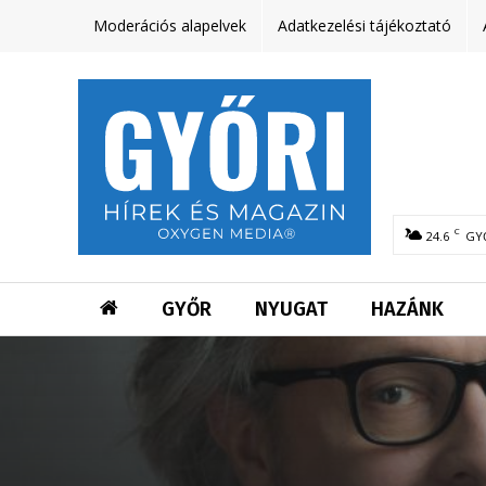
Moderációs alapelvek
Adatkezelési tájékoztató
C
24.6
GY
GYŐR
NYUGAT
HAZÁNK