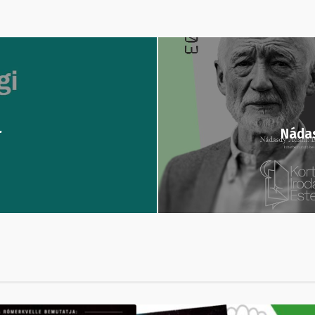
r
Nádas