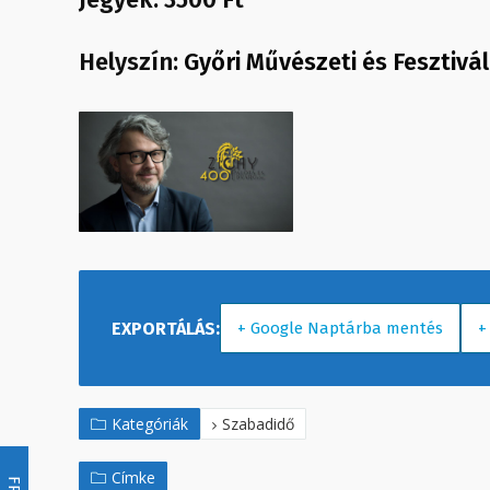
Helyszín:
Győri Művészeti és Fesztiv
+ Google Naptárba mentés
+
Kategóriák
Szabadidő
Címke