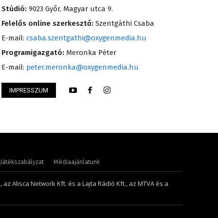
Stúdió:
9023 Győr, Magyar utca 9.
Felelős online szerkesztő:
Szentgáthi Csaba
E-mail:
csaba.szentgathi@oxygenmedia.hu
Programigazgató:
Meronka Péter
E-mail:
peter.meronka@oxygenmedia.hu
IMPRESSZUM
lint – operatőr-vágó
Turi Szilvia- könyv
Játékszabályzat
Médiaajánlatunk
 az Alisca Network Kft. és a Lajta Rádió Kft., az MTVA és a