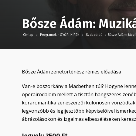
Bősze Ádám: Muziká
Címlap
Programok - GYŐRI HÍREK
Szabadidő
Bősze Ádám: Muzik
Bősze Ádám zenetörténész rémes előadása
Van-e boszorkány a Macbethen túl? Hogyne lenne,
operairodalom mellett a tisztán hangszeres zenébe
koraromantika zeneszerzői különösen vonzódtak e 
legvonzóbb és legijesztőbb képviselőivel ismerk
ábrázolásokon és izgalmas elbeszéléseken keresz
Jegyek: 3500 Ft