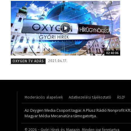
02:40:06
Lukács Bence – szerkesztő, riporter – 2018
Tóth Bá
2021.04.17.
OXYGEN TV ADÁS
Moderációs alapelvek
Adatkezelési tájékoztató
ÁSZF
Az Oxygen Media Csoport tagjai: A Plusz Rádió Nonprofit Kft.,
Magyar Média Mecanatúra támogatottja.
©
2026
- Győri Hírek és Magazin. Minden jog fenntartva.