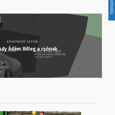
KÖZÖSSÉG
KÖVETKEZŐ SZTORI
dy Ádám: Billeg a csónak