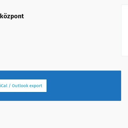
álközpont
 iCal / Outlook export