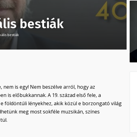
lis bestiák
ális bestiák
 nem is egy! Nem beszélve arról, hogy az
n is előbukkannak. A 19. század első fele, a
földöntúli lényekhez, akik közül e borzongató világ
edhetünk meg most sokféle muzsikán, színes
tül.