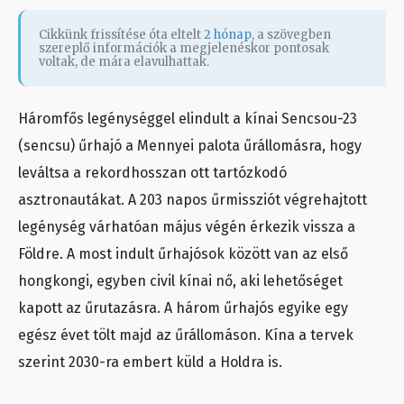
Cikkünk frissítése óta eltelt
2 hónap
, a szövegben
szereplő információk a megjelenéskor pontosak
voltak, de mára elavulhattak.
Háromfős legénységgel elindult a kínai Sencsou-23
(sencsu) űrhajó a Mennyei palota űrállomásra, hogy
leváltsa a rekordhosszan ott tartózkodó
asztronautákat. A 203 napos űrmissziót végrehajtott
legénység várhatóan május végén érkezik vissza a
Földre. A most indult űrhajósok között van az első
hongkongi, egyben civil kínai nő, aki lehetőséget
kapott az űrutazásra. A három űrhajós egyike egy
egész évet tölt majd az űrállomáson. Kína a tervek
szerint 2030-ra embert küld a Holdra is.