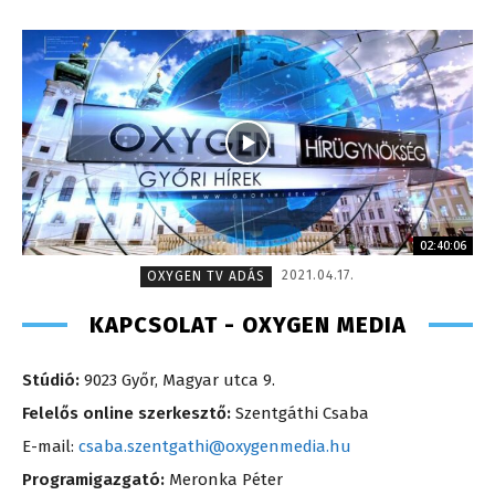
02:40:06
2021.04.17.
OXYGEN TV ADÁS
KAPCSOLAT - OXYGEN MEDIA
Stúdió:
9023 Győr, Magyar utca 9.
Felelős online szerkesztő:
Szentgáthi Csaba
E-mail:
csaba.szentgathi@oxygenmedia.hu
Programigazgató:
Meronka Péter