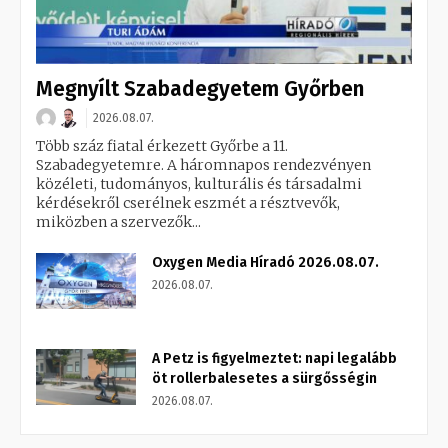
Megnyílt Szabadegyetem Győrben
2026.08.07.
Több száz fiatal érkezett Győrbe a 11.
Szabadegyetemre. A háromnapos rendezvényen
közéleti, tudományos, kulturális és társadalmi
kérdésekről cserélnek eszmét a résztvevők,
miközben a szervezők...
Oxygen Media Híradó 2026.08.07.
2026.08.07.
A Petz is figyelmeztet: napi legalább
öt rollerbalesetes a sürgősségin
2026.08.07.