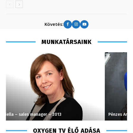
Követés:
MUNKATÁRSAINK
Pénzes Anikó
F
OXYGEN TV ÉLŐ ADÁSA