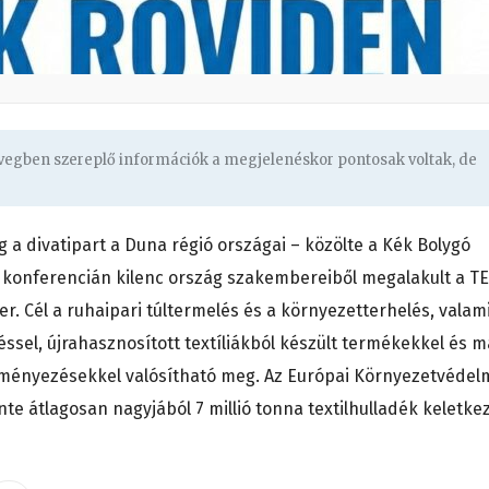
övegben szereplő információk a megjelenéskor pontosak voltak, de
a divatipart a Duna régió országai – közölte a Kék Bolygó
 konferencián kilenc ország szakembereiből megalakult a TE
er. Cél a ruhaipari túltermelés és a környezetterhelés, valam
ssel, újrahasznosított textíliákból készült termékekkel és m
deményezésekkel valósítható meg. Az Európai Környezetvédel
e átlagosan nagyjából 7 millió tonna textilhulladék keletkez