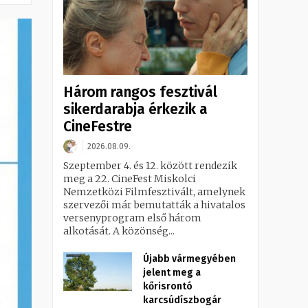
Három rangos fesztivál
sikerdarabja érkezik a
CineFestre
2026.08.09.
Szeptember 4. és 12. között rendezik
meg a 22. CineFest Miskolci
Nemzetközi Filmfesztivált, amelynek
szervezői már bemutatták a hivatalos
versenyprogram első három
alkotását. A közönség...
Újabb vármegyében
jelent meg a
kőrisrontó
karcsúdíszbogár