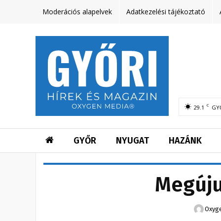
Moderációs alapelvek
Adatkezelési tájékoztató
C
29.1
GY
GYŐR
NYUGAT
HAZÁNK
Megúju
Oxyg