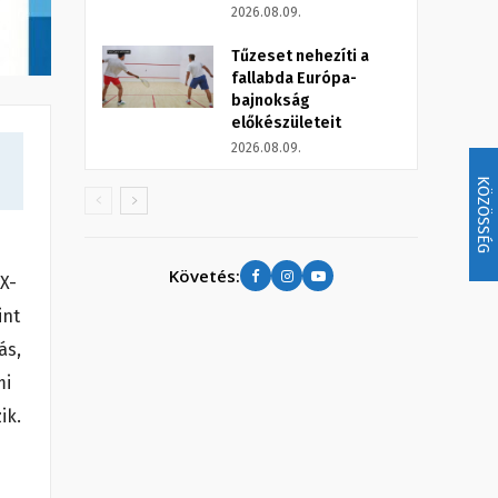
2026.08.09.
Tűzeset nehezíti a
fallabda Európa-
bajnokság
előkészületeit
2026.08.09.
KÖZÖSSÉG
Követés:
X-
int
ás,
mi
ik.