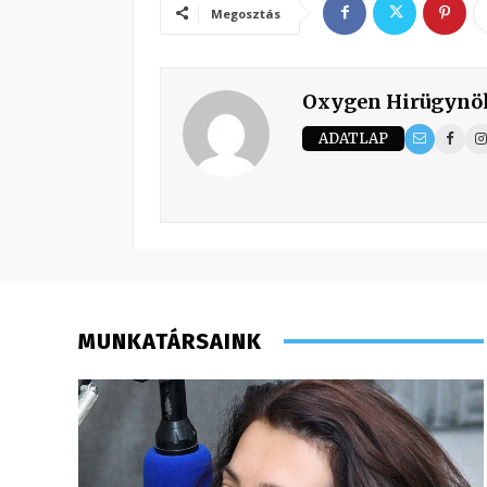
Megosztás
Oxygen Hirügynö
ADATLAP
MUNKATÁRSAINK