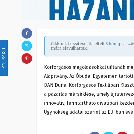
Cikkünk frissítése óta eltelt
3 hónap
, a sz
mára elavulhattak.
FRISSÍTÉS
Körforgásos megoldásokkal újítanák meg 
Alapítvány. Az Óbudai Egyetemen tartott
DAN Dunai Körforgásos Textilipari Klaszt
a pazarlás mérséklése, amely újratervezé
innovatív, fenntartható divatipari kez
Ügynökség adatai szerint az EU-ban évent