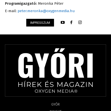
Programigazgató:
Meronka Péter
E-mail:
peter.meronka@oxygenmedia.hu
IMPRESSZUM
GYŐR