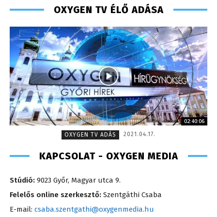
OXYGEN TV ÉLŐ ADÁSA
02:40:06
2021.04.17.
OXYGEN TV ADÁS
KAPCSOLAT - OXYGEN MEDIA
Stúdió:
9023 Győr, Magyar utca 9.
Felelős online szerkesztő:
Szentgáthi Csaba
E-mail:
csaba.szentgathi@oxygenmedia.hu