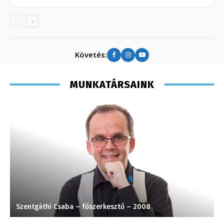
Követés:
MUNKATÁRSAINK
Szentgáthi Csaba – főszerkesztő – 2008
M