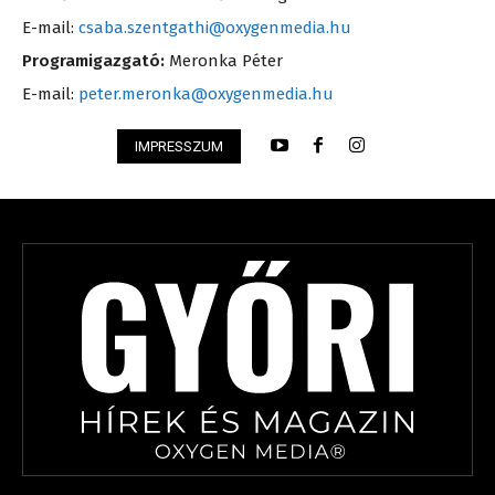
E-mail:
csaba.szentgathi@oxygenmedia.hu
Programigazgató:
Meronka Péter
E-mail:
peter.meronka@oxygenmedia.hu
IMPRESSZUM