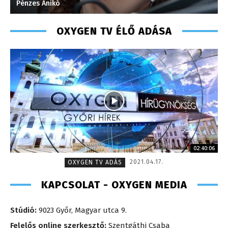
Szabó Döníz – sales manager – 20
OXYGEN TV ÉLŐ ADÁSA
02:40:06
2021.04.17.
OXYGEN TV ADÁS
KAPCSOLAT - OXYGEN MEDIA
Stúdió:
9023 Győr, Magyar utca 9.
Felelős online szerkesztő:
Szentgáthi Csaba