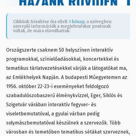
Cikkünk frissítése óta eltelt
3 hónap
, a szövegben
szereplő információk a megjelenéskor pontosak
voltak, de mára elavulhattak.
Országszerte csaknem 50 helyszínen interaktív
programokkal, színielőadásokkal, koncertekkel és
tematikus tárlatvezetésekkel várják a látogatókat ma,
az Emlékhelyek Napján. A budapesti Műegyetemen az
1956. október 22-23-i eseményeket feldolgozó
szabadulószobaszerű élménykvízzel, Eger, Siklós és
Szigetvár várában interaktív fegyver- és
viseletbemutatóval, a gyulai várban pedig
solymászbemutatóval készülnek a szervezők. Több
városban és temetőben tematikus sétákat szerveznek,