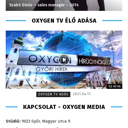
Szabó Döníz – sales manager – 2014
H
OXYGEN TV ÉLŐ ADÁSA
02:40:06
2021.04.17.
OXYGEN TV ADÁS
KAPCSOLAT - OXYGEN MEDIA
Stúdió:
9023 Győr, Magyar utca 9.