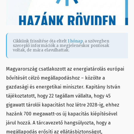
Cikkünk frissítése óta eltelt
1 hónap
, a szövegben
szereplő információk a megjelenéskor pontosak
voltak, de mára elavulhattak.
Magyarország csatlakozott az energiatárolás európai
bővítését célzó megállapodáshoz – közölte a
gazdasági és energetikai miniszter. Kapitány István
tájékoztatott, hogy 22 tagállam vállalta, hogy 45
gigawatt tárolói kapacitást hoz létre 2028-ig, ehhez
hazánk 700 megawatt-os új kapacitás kiépítésével
járul hozzá. A tárcavezető hangsúlyozta, hogy a
megállapodás erősíti az ellátásbiztonságot,