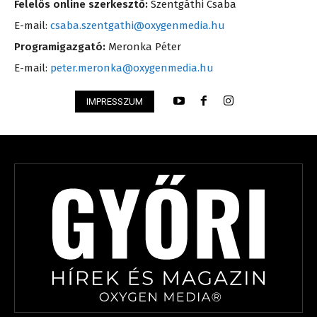
Felelős online szerkesztő:
Szentgáthi Csaba
E-mail:
csaba.szentgathi@oxygenmedia.hu
Programigazgató:
Meronka Péter
E-mail:
peter.meronka@oxygenmedia.hu
IMPRESSZUM