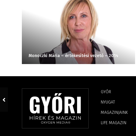
Monoczki Mária – értékesítési vezető – 2014
GYŐR
NYUGAT
MAGAZINJAINK
LIFE MAGAZIN