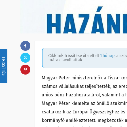
Cikkünk frissítése óta eltelt
1 hónap
, a sz
FRISSÍTÉS
mára elavulhattak.
Magyar Péter miniszterelnök a Tisza-ko
számos vállalásukat teljesítették; az er
uniós pénz hazahozataláról, valamint a 
Magyar Péter kiemelte az önálló szakmi
csatlakozik az Európai Ügyészséghez és 
kormányfő emlékeztetett: megkezdték a