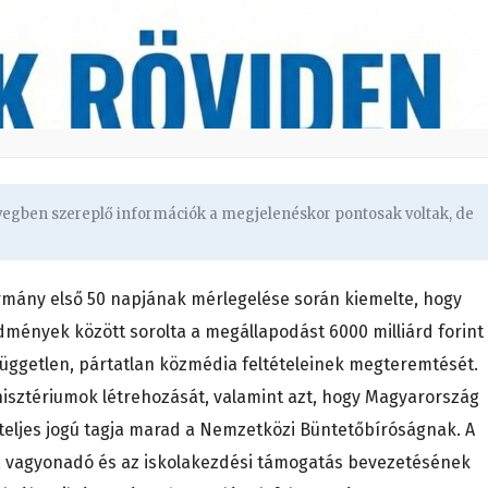
övegben szereplő információk a megjelenéskor pontosak voltak, de
rmány első 50 napjának mérlegelése során kiemelte, hogy
edmények között sorolta a megállapodást 6000 milliárd forint
független, pártatlan közmédia feltételeinek megteremtését.
nisztériumok létrehozását, valamint azt, hogy Magyarország
teljes jogú tagja marad a Nemzetközi Büntetőbíróságnak. A
 vagyonadó és az iskolakezdési támogatás bevezetésének