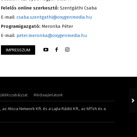
Felelős online szerkesztő:
Szentgáthi Csaba
E-mail:
csaba.szentgathi@oxygenmedia.hu
Programigazgató:
Meronka Péter
E-mail:
peter.meronka@oxygenmedia.hu
IMPRESSZUM
 Péter – programigazgató – 2008
Scharek Zsuzsa – m
Játékszabályzat
Médiaajánlatunk
 az Alisca Network Kft. és a Lajta Rádió Kft., az MTVA és a