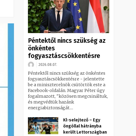
Péntektől nincs szükség az
önkéntes
fogyasztáscsökkentésre
2026.08.07.
Péntektől nincs szükség az önkéntes
fogyasztáscsökkentésre - jelentette
be a miniszterelnök csütörtök este a
Facebook-oldalán. Magyar Péter úgy
fogalmazott, "közösen megcsináltuk,
és megvédtük hazánk
energiabiztonságát....
Kl-selejtező – Egy
öngóllal hátrányba
került Lettországban