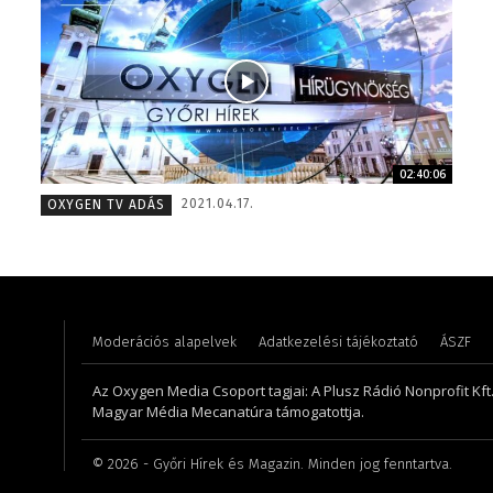
02:40:06
Farkasdi Gyula – technikus – 1996
Meronka
2021.04.17.
OXYGEN TV ADÁS
Moderációs alapelvek
Adatkezelési tájékoztató
ÁSZF
Az Oxygen Media Csoport tagjai: A Plusz Rádió Nonprofit Kft.,
Magyar Média Mecanatúra támogatottja.
©
2026
- Győri Hírek és Magazin. Minden jog fenntartva.