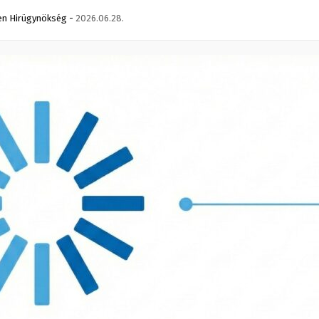
n Hirügynökség
-
2026.06.28.