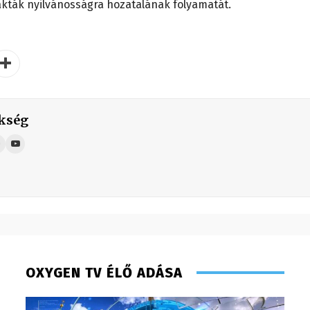
kakták nyilvánosságra hozatalának folyamatát.
kség
OXYGEN TV ÉLŐ ADÁSA