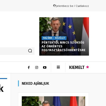
Jelentkezz be / Csatlakozz
HAZÁNK - KÖZÉLET
PÉNTEKTŐL NINCS SZÜKSÉG
AZ ÖNKÉNTES
FOGYASZTÁSCSÖKKENTÉSRE
KIEMELT
NEKED AJÁNLJUK
k