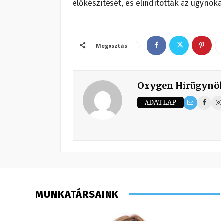
előkészítését, és elindították az ügynö
Megosztás
Oxygen Hirügynö
ADATLAP
MUNKATÁRSAINK