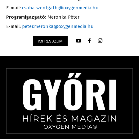
E-mail:
csaba.szentgathi@oxygenmedia.hu
Programigazgató:
Meronka Péter
E-mail:
peter.meronka@oxygenmedia.hu
IMPRESSZUM