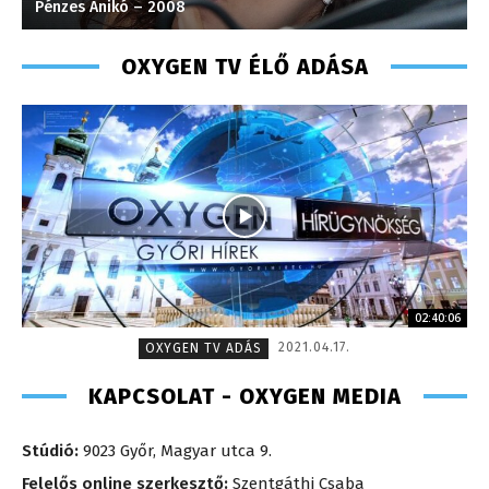
Pénzes Anikó – 2008
M
OXYGEN TV ÉLŐ ADÁSA
02:40:06
2021.04.17.
OXYGEN TV ADÁS
KAPCSOLAT - OXYGEN MEDIA
Stúdió:
9023 Győr, Magyar utca 9.
Felelős online szerkesztő:
Szentgáthi Csaba