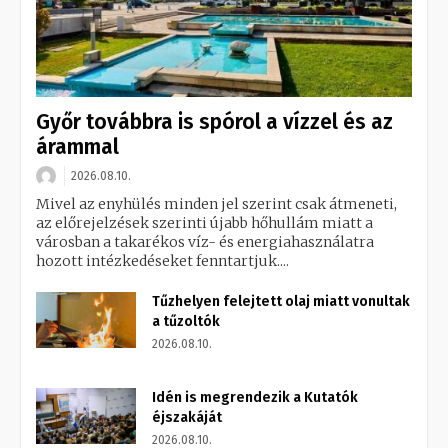
Győr továbbra is spórol a vízzel és az
árammal
2026.08.10.
Mivel az enyhülés minden jel szerint csak átmeneti,
az előrejelzések szerinti újabb hőhullám miatt a
városban a takarékos víz- és energiahasználatra
hozott intézkedéseket fenntartjuk....
Tűzhelyen felejtett olaj miatt vonultak
a tűzoltók
2026.08.10.
Idén is megrendezik a Kutatók
éjszakáját
2026.08.10.