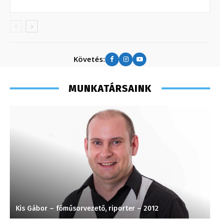
Követés:
MUNKATÁRSAINK
Kis Gábor – főműsorvezető, riporter – 2012
T