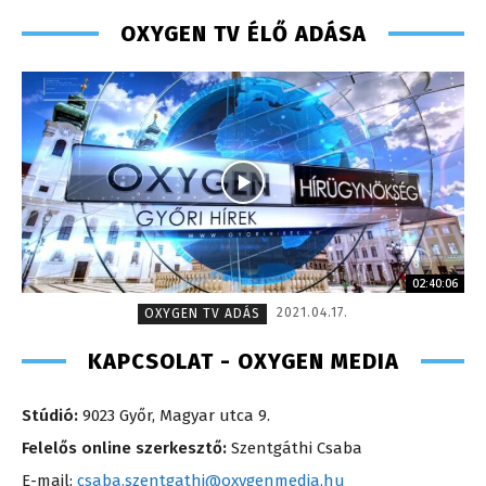
OXYGEN TV ÉLŐ ADÁSA
02:40:06
2021.04.17.
OXYGEN TV ADÁS
KAPCSOLAT - OXYGEN MEDIA
Stúdió:
9023 Győr, Magyar utca 9.
Felelős online szerkesztő:
Szentgáthi Csaba
E-mail:
csaba.szentgathi@oxygenmedia.hu