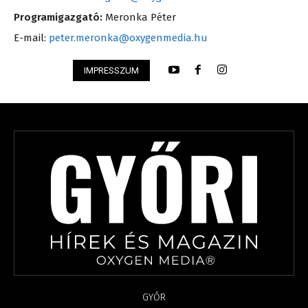
Programigazgató:
Meronka Péter
E-mail:
peter.meronka@oxygenmedia.hu
IMPRESSZUM
GYŐR