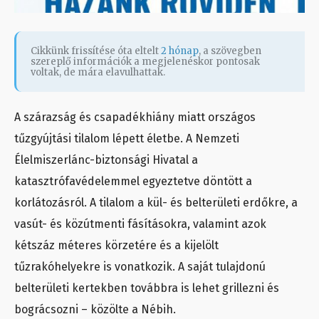
Cikkünk frissítése óta eltelt
2 hónap
, a szövegben
szereplő információk a megjelenéskor pontosak
voltak, de mára elavulhattak.
A szárazság és csapadékhiány miatt országos
tűzgyújtási tilalom lépett életbe. A Nemzeti
Élelmiszerlánc-biztonsági Hivatal a
katasztrófavédelemmel egyeztetve döntött a
korlátozásról. A tilalom a kül- és belterületi erdőkre, a
vasút- és közútmenti fásításokra, valamint azok
kétszáz méteres körzetére és a kijelölt
tűzrakóhelyekre is vonatkozik. A saját tulajdonú
belterületi kertekben továbbra is lehet grillezni és
bográcsozni – közölte a Nébih.