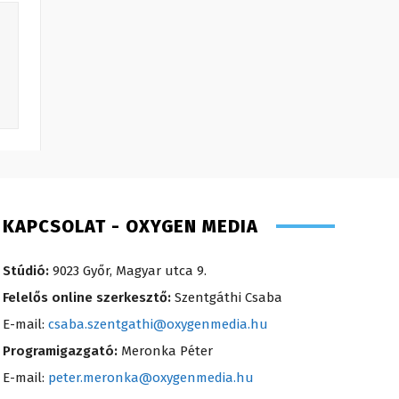
KAPCSOLAT - OXYGEN MEDIA
Stúdió:
9023 Győr, Magyar utca 9.
Felelős online szerkesztő:
Szentgáthi Csaba
E-mail:
csaba.szentgathi@oxygenmedia.hu
Programigazgató:
Meronka Péter
E-mail:
peter.meronka@oxygenmedia.hu