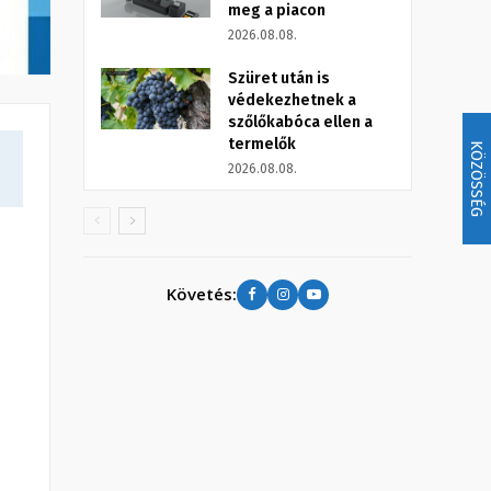
meg a piacon
2026.08.08.
Szüret után is
védekezhetnek a
szőlőkabóca ellen a
termelők
KÖZÖSSÉG
2026.08.08.
Követés: