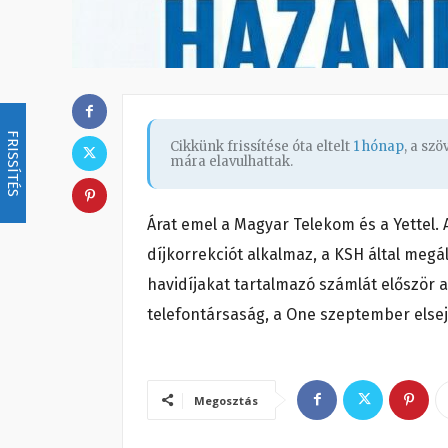
FRISSÍTÉS
Cikkünk frissítése óta eltelt
1 hónap
, a sz
mára elavulhattak.
Árat emel a Magyar Telekom és a Yettel. A
díjkorrekciót alkalmaz, a KSH által megá
havidíjakat tartalmazó számlát először 
telefontársaság, a One szeptember elsejé
Megosztás