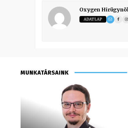
Oxygen Hirügynö
ADATLAP
MUNKATÁRSAINK