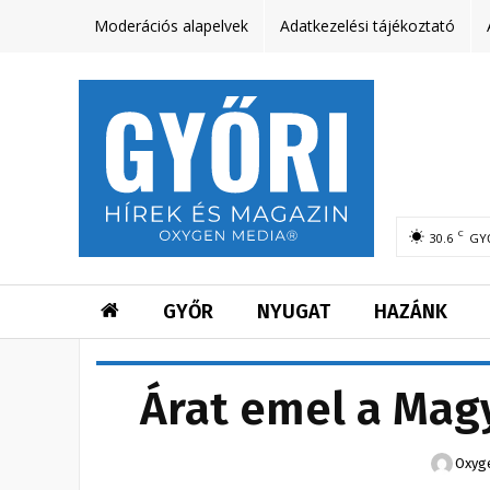
Moderációs alapelvek
Adatkezelési tájékoztató
C
30.6
GY
GYŐR
NYUGAT
HAZÁNK
Árat emel a Magy
Oxyg