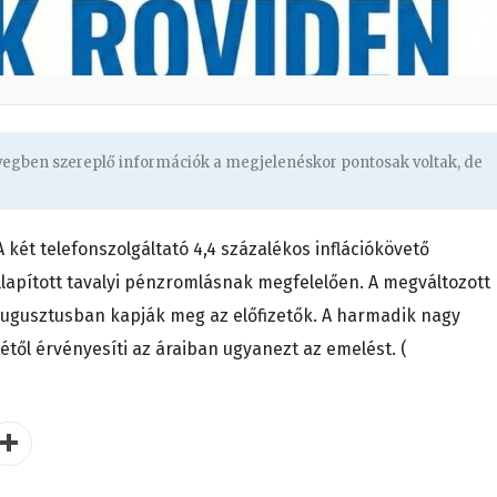
övegben szereplő információk a megjelenéskor pontosak voltak, de
 két telefonszolgáltató 4,4 százalékos inflációkövető
llapított tavalyi pénzromlásnak megfelelően. A megváltozott
augusztusban kapják meg az előfizetők. A harmadik nagy
től érvényesíti az áraiban ugyanezt az emelést. (