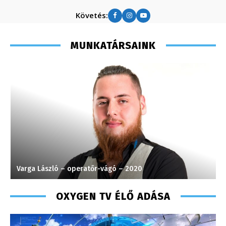
Követés:
MUNKATÁRSAINK
Varga László – operatőr-vágó – 2020
K
OXYGEN TV ÉLŐ ADÁSA