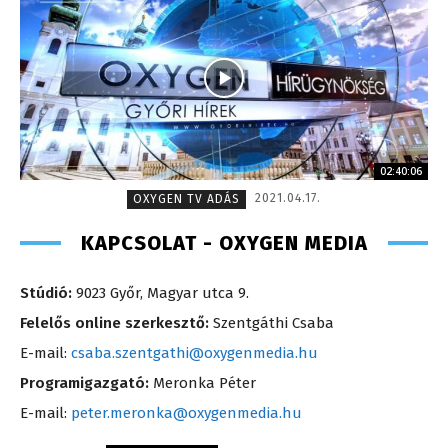
02:40:06
2021.04.17.
OXYGEN TV ADÁS
KAPCSOLAT - OXYGEN MEDIA
Stúdió:
9023 Győr, Magyar utca 9.
Felelős online szerkesztő:
Szentgáthi Csaba
E-mail:
csaba.szentgathi@oxygenmedia.hu
Programigazgató:
Meronka Péter
E-mail:
peter.meronka@oxygenmedia.hu