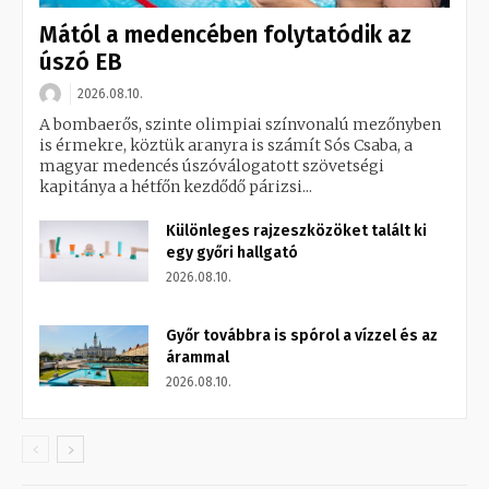
Mától a medencében folytatódik az
úszó EB
2026.08.10.
A bombaerős, szinte olimpiai színvonalú mezőnyben
is érmekre, köztük aranyra is számít Sós Csaba, a
magyar medencés úszóválogatott szövetségi
kapitánya a hétfőn kezdődő párizsi...
Különleges rajzeszközöket talált ki
egy győri hallgató
2026.08.10.
Győr továbbra is spórol a vízzel és az
árammal
2026.08.10.