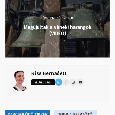
KÖVETKEZŐ SZTORI
Megújultak a véneki harangok
(VIDEÓ)
Kiss Bernadett
ADATLAP
KAPCSOLÓDÓ CIKKEK
TÖBB A SZERZŐTŐL