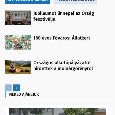
Jubileumot ünnepel az Őrség
fesztiválja
160 éves Fővárosi Állatkert
Országos alkotópályázatot
hirdettek a molnárgörényről
NEKED AJÁNLJUK