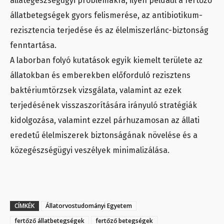
állategészségügyi problémákra, ilyen például a fertőző
állatbetegségek gyors felismerése, az antibiotikum-
rezisztencia terjedése és az élelmiszerlánc-biztonság
fenntartása.
A laborban folyó kutatások egyik kiemelt területe az
állatokban és emberekben előforduló rezisztens
baktériumtörzsek vizsgálata, valamint az ezek
terjedésének visszaszorítására irányuló stratégiák
kidolgozása, valamint ezzel párhuzamosan az állati
eredetű élelmiszerek biztonságának növelése és a
közegészségügyi veszélyek minimalizálása.
CÍMKÉK
Állatorvostudományi Egyetem
fertőző állatbetegségek
fertőző betegségek