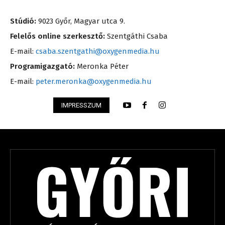
Stúdió:
9023 Győr, Magyar utca 9.
Felelős online szerkesztő:
Szentgáthi Csaba
E-mail:
csaba.szentgathi@oxygenmedia.hu
Programigazgató:
Meronka Péter
E-mail:
peter.meronka@oxygenmedia.hu
IMPRESSZUM