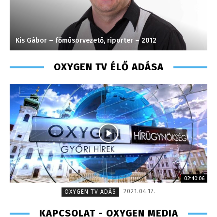
Kis Gábor – főműsorvezető, riporter – 2012
T
OXYGEN TV ÉLŐ ADÁSA
02:40:06
2021.04.17.
OXYGEN TV ADÁS
KAPCSOLAT - OXYGEN MEDIA