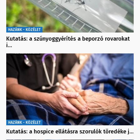
HAZÁNK - KÖZÉLET
Kutatás: a szúnyoggyérítés a beporzó rovarokat
i…
HAZÁNK - KÖZÉLET
Kutatás: a hospice ellátásra szorulók töredéke j…