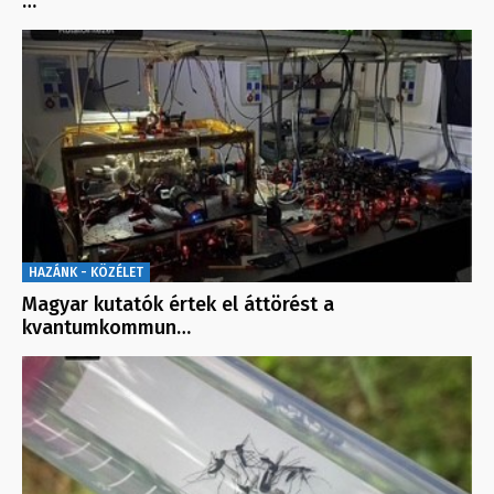
…
HAZÁNK - KÖZÉLET
Magyar kutatók értek el áttörést a
kvantumkommun…