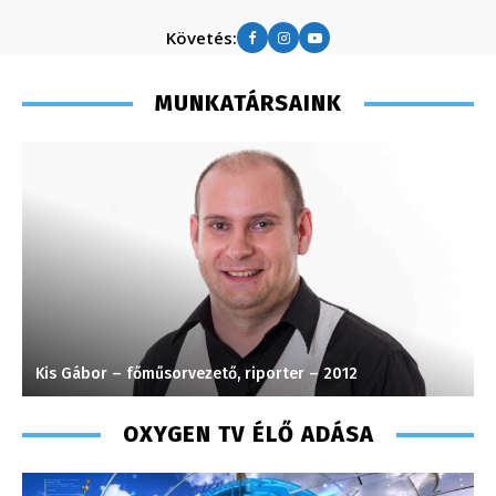
Követés:
MUNKATÁRSAINK
Kis Gábor – főműsorvezető, riporter – 2012
V
OXYGEN TV ÉLŐ ADÁSA