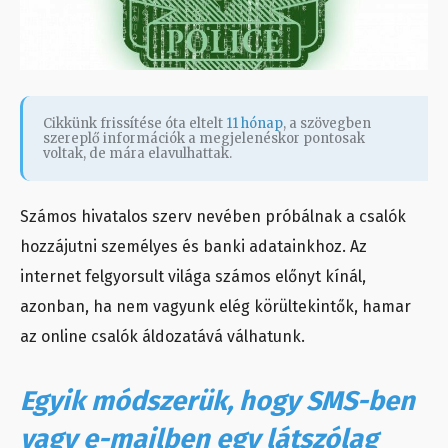
Cikkünk frissítése óta eltelt
11 hónap
, a szövegben
szereplő információk a megjelenéskor pontosak
voltak, de mára elavulhattak.
Számos hivatalos szerv nevében próbálnak a csalók
hozzájutni személyes és banki adatainkhoz. Az
internet felgyorsult világa számos előnyt kínál,
azonban, ha nem vagyunk elég körültekintők, hamar
az online csalók áldozatává válhatunk.
Egyik módszerük, hogy SMS-ben
vagy e-mailben egy látszólag