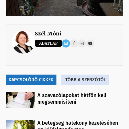
Szél Móni
ADATLAP
KAPCSOLÓDÓ CIKKEK
TÖBB A SZERZŐTŐL
A szavazólapokat hétfőn kell
megsemmisíteni
A betegség hatékony kezelésében