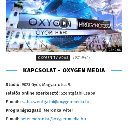
02:40:06
2021.04.17.
OXYGEN TV ADÁS
KAPCSOLAT - OXYGEN MEDIA
Stúdió:
9023 Győr, Magyar utca 9.
Felelős online szerkesztő:
Szentgáthi Csaba
E-mail:
csaba.szentgathi@oxygenmedia.hu
Programigazgató:
Meronka Péter
E-mail:
peter.meronka@oxygenmedia.hu