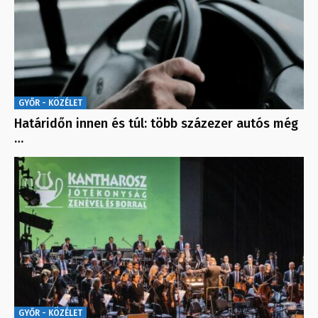
GYŐR - KÖZÉLET
Határidőn innen és túl: több százezer autós még
…
GYŐR - KÖZÉLET