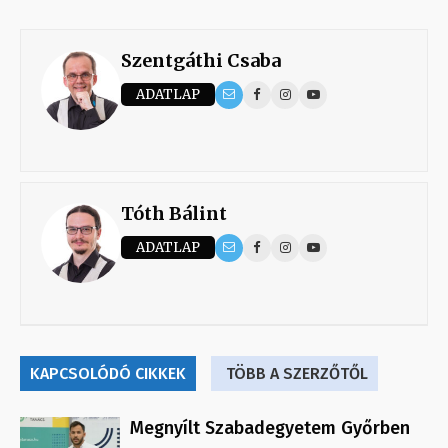
Szentgáthi Csaba
ADATLAP
Tóth Bálint
ADATLAP
KAPCSOLÓDÓ CIKKEK
TÖBB A SZERZŐTŐL
Megnyílt Szabadegyetem Győrben