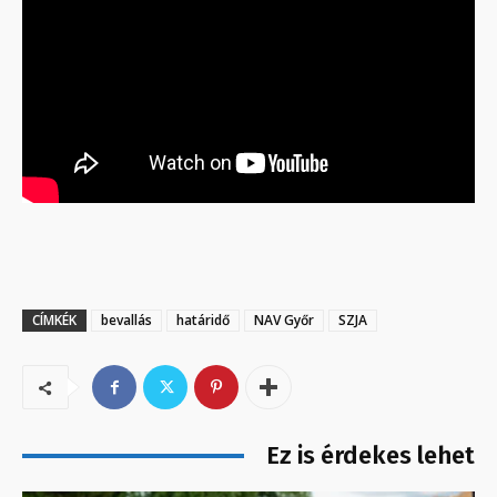
CÍMKÉK
bevallás
határidő
NAV Győr
SZJA
Ez is érdekes lehet