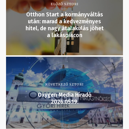
ELŐZŐ SZTORI
Otthon Start a kormányváltás
után: marad a kedvezményes
hitel, de nagy átalakulás jöhet
a lakáspiacon
KÖVETKEZŐ SZTORI
Oxygen Media Híradó
2026.05.19.