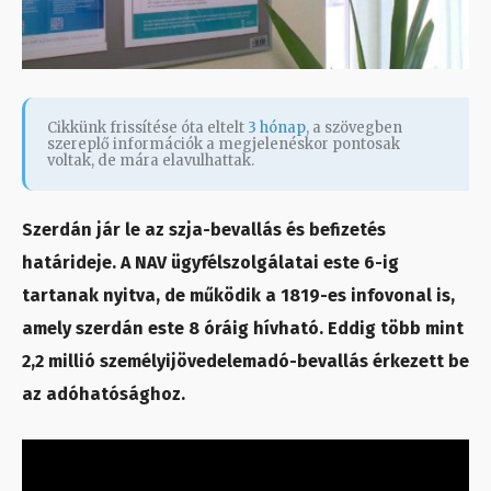
Cikkünk frissítése óta eltelt
3 hónap
, a szövegben
szereplő információk a megjelenéskor pontosak
voltak, de mára elavulhattak.
Szerdán jár le az szja-bevallás és befizetés
határideje. A NAV ügyfélszolgálatai este 6-ig
tartanak nyitva, de működik a 1819-es infovonal is,
amely szerdán este 8 óráig hívható. Eddig több mint
2,2 millió személyijövedelemadó-bevallás érkezett be
az adóhatósághoz.