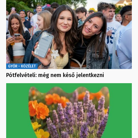
GYŐR - KÖZÉLET
Pótfelvételi: még nem késő jelentkezni