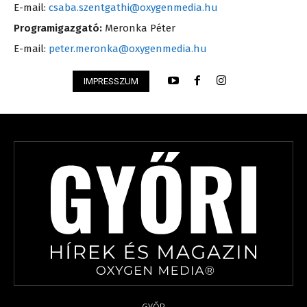
E-mail:
csaba.szentgathi@oxygenmedia.hu
Programigazgató:
Meronka Péter
E-mail:
peter.meronka@oxygenmedia.hu
IMPRESSZUM