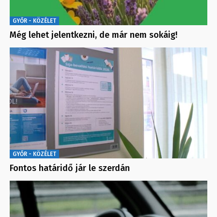
GYŐR - KÖZÉLET
Még lehet jelentkezni, de már nem sokáig!
GYŐR - KÖZÉLET
Fontos határidő jár le szerdán