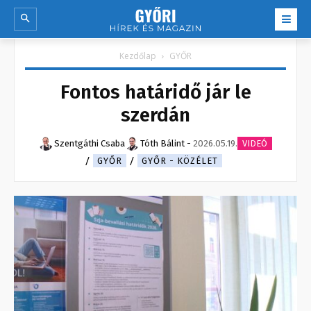
Kezdőlap
GYŐR
Fontos határidő jár le
szerdán
Szentgáthi Csaba
Tóth Bálint
-
2026.05.19.
VIDEÓ
GYŐR
GYŐR - KÖZÉLET