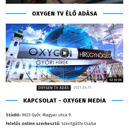
OXYGEN TV ÉLŐ ADÁSA
02:40:06
2021.04.17.
OXYGEN TV ADÁS
KAPCSOLAT - OXYGEN MEDIA
Stúdió:
9023 Győr, Magyar utca 9.
Felelős online szerkesztő:
Szentgáthi Csaba