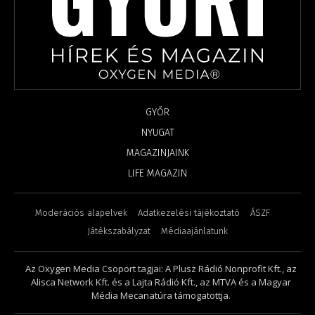
GYŐR
NYUGAT
MAGAZINJAINK
LIFE MAGAZIN
Moderációs alapelvek
Adatkezelési tájékoztató
ÁSZF
Játékszabályzat
Médiaajánlatunk
Az Oxygen Media Csoport tagjai: A Plusz Rádió Nonprofit Kft., az
Alisca Network Kft. és a Lajta Rádió Kft., az MTVA és a Magyar
Média Mecanatúra támogatottja.