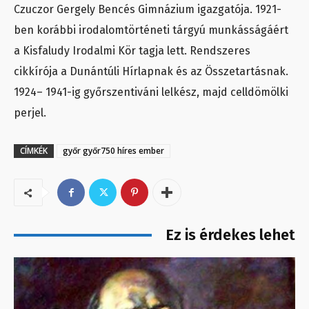
Czuczor Gergely Bencés Gimnázium igazgatója. 1921-
ben korábbi irodalomtörténeti tárgyú munkásságáért
a Kisfaludy Irodalmi Kör tagja lett. Rendszeres
cikkírója a Dunántúli Hírlapnak és az Összetartásnak.
1924– 1941-ig győrszentiváni lelkész, majd celldömölki
perjel.
CÍMKÉK
győr győr750 híres ember
Ez is érdekes lehet