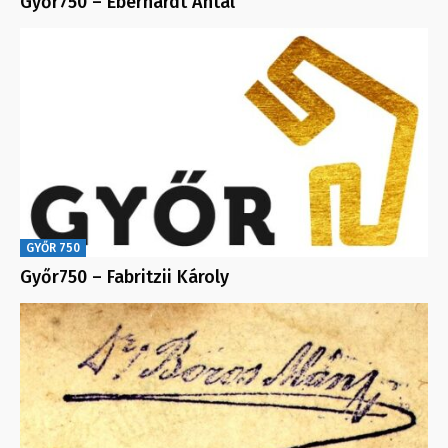
Győr750 – Eberhardt Antal
GYŐR 750
Győr750 – Fabritzii Károly