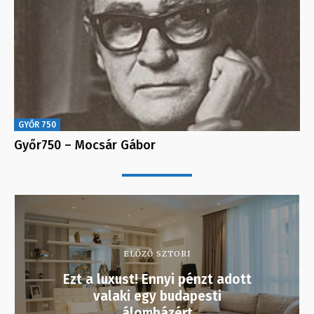
GYŐR 750
Győr750 – Mocsár Gábor
ELŐZŐ SZTORI
Ezt a luxust! Ennyi pénzt adott
valaki egy budapesti
álomházért