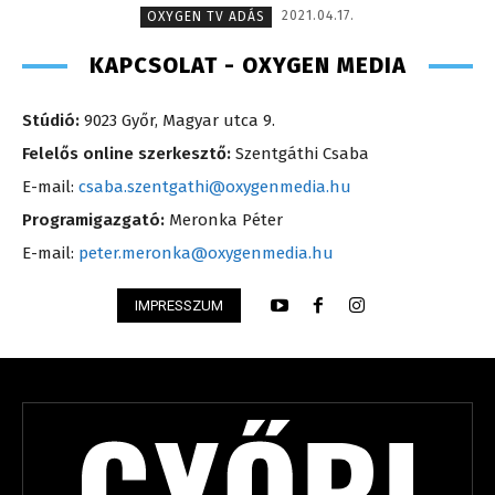
2021.04.17.
OXYGEN TV ADÁS
KAPCSOLAT - OXYGEN MEDIA
Stúdió:
9023 Győr, Magyar utca 9.
Felelős online szerkesztő:
Szentgáthi Csaba
E-mail:
csaba.szentgathi@oxygenmedia.hu
Programigazgató:
Meronka Péter
E-mail:
peter.meronka@oxygenmedia.hu
IMPRESSZUM