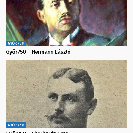
GYŐR 750
Győr750 – Hermann László
GYŐR 750