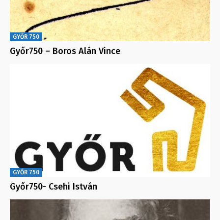
GYŐR 750
Győr750 – Boros Alán Vince
GYŐR 750
Győr750- Csehi István