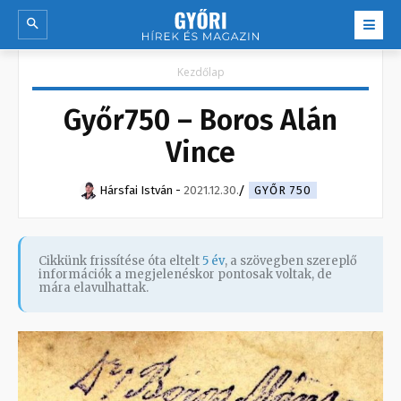
Kezdőlap
Győr750 – Boros Alán
Vince
Hársfai István
-
2021.12.30.
GYŐR 750
Cikkünk frissítése óta eltelt
5 év
, a szövegben szereplő
információk a megjelenéskor pontosak voltak, de
mára elavulhattak.