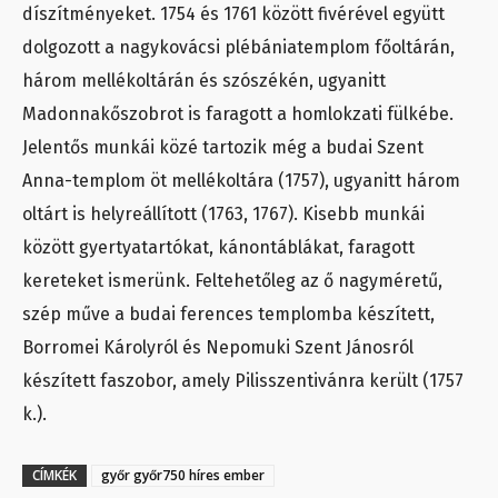
díszítményeket. 1754 és 1761 között fivérével együtt
dolgozott a nagykovácsi plébániatemplom főoltárán,
három mellékoltárán és szószékén, ugyanitt
Madonnakőszobrot is faragott a homlokzati fülkébe.
Jelentős munkái közé tartozik még a budai Szent
Anna-templom öt mellékoltára (1757), ugyanitt három
oltárt is helyreállított (1763, 1767). Kisebb munkái
között gyertyatartókat, kánontáblákat, faragott
kereteket ismerünk. Feltehetőleg az ő nagyméretű,
szép műve a budai ferences templomba készített,
Borromei Károlyról és Nepomuki Szent Jánosról
készített faszobor, amely Pilisszentivánra került (1757
k.).
CÍMKÉK
győr győr750 híres ember