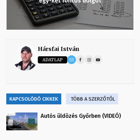
egy-két fontos dolgot
Hársfai István
ADATLAP
KAPCSOLÓDÓ CIKKEK
TÖBB A SZERZŐTŐL
Autós üldözés Győrben (VIDEÓ)