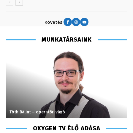
Követés:
MUNKATÁRSAINK
Tóth Bálint – operatőr-vágó
S
OXYGEN TV ÉLŐ ADÁSA