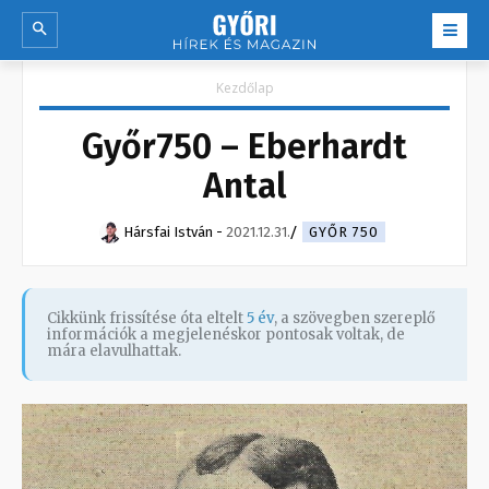
Kezdőlap
Győr750 – Eberhardt
Antal
Hársfai István
-
2021.12.31.
GYŐR 750
Cikkünk frissítése óta eltelt
5 év
, a szövegben szereplő
információk a megjelenéskor pontosak voltak, de
mára elavulhattak.