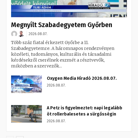
Megnyílt Szabadegyetem Győrben
2026.08.07.
Több száz fiatal érkezett Győrbe a 11.
Szabadegyetemre. A háromnapos rendezvényen
közéleti, tudományos, kulturális és társadalmi
kérdésekről cserélnek eszmét a résztvevők,
miközben a szervezők...
Oxygen Media Híradó 2026.08.07.
2026.08.07.
A Petz is figyelmeztet: napi legalább
öt rollerbalesetes a sürgősségin
2026.08.07.