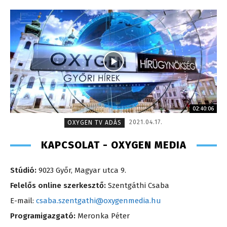
02:40:06
2021.04.17.
OXYGEN TV ADÁS
KAPCSOLAT - OXYGEN MEDIA
Stúdió:
9023 Győr, Magyar utca 9.
Felelős online szerkesztő:
Szentgáthi Csaba
E-mail:
csaba.szentgathi@oxygenmedia.hu
Programigazgató:
Meronka Péter