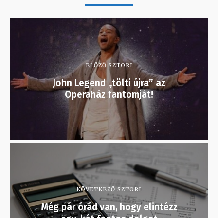
ELŐZŐ SZTORI
John Legend „tölti újra” az
Operaház fantomját!
KÖVETKEZŐ SZTORI
Még pár órád van, hogy elintézz