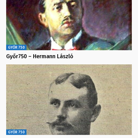
GYŐR 750
Győr750 – Hermann László
GYŐR 750