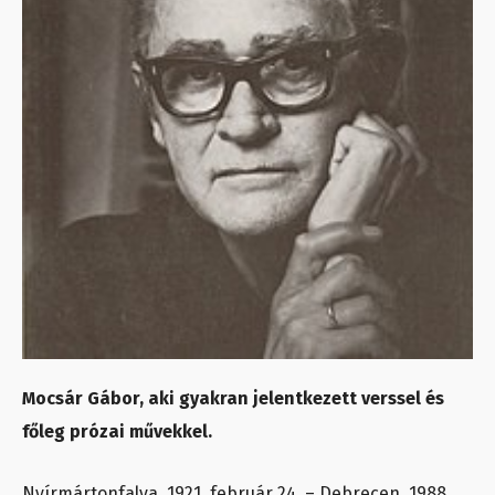
Mocsár Gábor, aki gyakran jelentkezett verssel és
főleg prózai művekkel.
Nyírmártonfalva, 1921. február 24. – Debrecen, 1988.