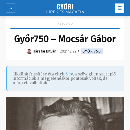
Kezdőlap
Győr750 – Mocsár Gábor
Hársfai István
-
2021.12.29.
GYŐR 750
Cikkünk frissítése óta eltelt
5 év
, a szövegben szereplő
információk a megjelenéskor pontosak voltak, de
mára elavulhattak.