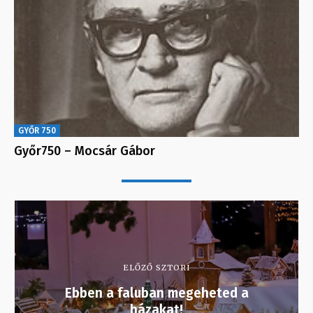
GYŐR 750
Győr750 – Mocsár Gábor
ELŐZŐ SZTORI
Ebben a faluban megeheted a
házakat!