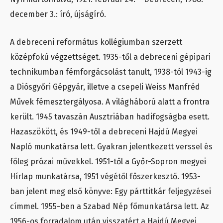
december 3.: író, újságíró.
A debreceni református kollégiumban szerzett
középfokú végzettséget. 1935-től a debreceni gépipari
technikumban fémforgácsolást tanult, 1938-tól 1943-ig
a Diósgyőri Gépgyár, illetve a csepeli Weiss Manfréd
Művek fémesztergályosa. A világháború alatt a frontra
került. 1945 tavaszán Ausztriában hadifogságba esett.
Hazaszökött, és 1949-től a debreceni Hajdú Megyei
Napló munkatársa lett. Gyakran jelentkezett verssel és
főleg prózai művekkel. 1951-től a Győr-Sopron megyei
Hírlap munkatársa, 1951 végétől főszerkesztő. 1953-
ban jelent meg első könyve: Egy párttitkár feljegyzései
címmel. 1955-ben a Szabad Nép főmunkatársa lett. Az
1956-os forradalom után visszatért a Hajdú Megyei