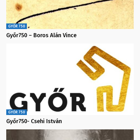
GYŐR 750
Győr750 – Boros Alán Vince
GYŐR 750
Győr750- Csehi István