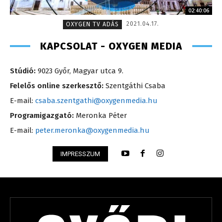
02:40:06
2021.04.17.
OXYGEN TV ADÁS
KAPCSOLAT - OXYGEN MEDIA
Stúdió:
9023 Győr, Magyar utca 9.
Felelős online szerkesztő:
Szentgáthi Csaba
E-mail:
csaba.szentgathi@oxygenmedia.hu
Programigazgató:
Meronka Péter
E-mail:
peter.meronka@oxygenmedia.hu
IMPRESSZUM